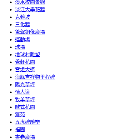
淡水校園景觀
淡江大學花牆
克難坡
三化牆
驚聲銅像廣場
運動場
球場
地球村雕塑
覺軒花園
宮燈大道
海豚吉祥物里程碑
陽光草坪
情人道
牧羊草坪
歐式花園
瀛苑
五虎碑雕塑
福園
書卷廣場