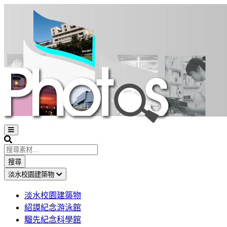
Open
sidebar
Search
搜尋
淡水校園建築物
淡水校園建築物
紹謨紀念游泳館
騮先紀念科學館