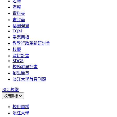
名牌
海報
資料夾
書封面
插圖漫畫
TQM
畢業典禮
教學行政革新研討會
校慶
深耕計畫
SDGS
校務發展計畫
招生簡章
淡江大學首頁刊頭
淡江校徽
校用圖樣
校用圖樣
淡江大學