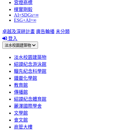
宮燈商標
樸實剛毅
AI+SDGs=∞
ESG+AI=∞
卓越及深耕計畫
廣告輪播
未分類
登入
淡水校園建築物
淡水校園建築物
紹謨紀念游泳館
騮先紀念科學館
鍾靈化學館
教育館
傳播館
紹謨紀念體育館
麗澤國際學舍
文學館
會文館
商管大樓