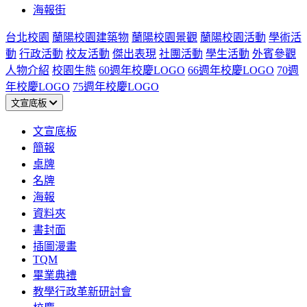
海報街
台北校園
蘭陽校園建築物
蘭陽校園景觀
蘭陽校園活動
學術活
動
行政活動
校友活動
傑出表現
社團活動
學生活動
外賓參觀
人物介紹
校園生態
60週年校慶LOGO
66週年校慶LOGO
70週
年校慶LOGO
75週年校慶LOGO
文宣底板
文宣底板
簡報
桌牌
名牌
海報
資料夾
書封面
插圖漫畫
TQM
畢業典禮
教學行政革新研討會