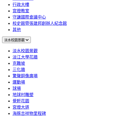
行政大樓
宮燈教室
守謙國際會議中心
校史館暨張建邦創辦人紀念館
其他
淡水校園景觀
淡水校園景觀
淡江大學花牆
克難坡
三化牆
驚聲銅像廣場
運動場
球場
地球村雕塑
覺軒花園
宮燈大道
海豚吉祥物里程碑