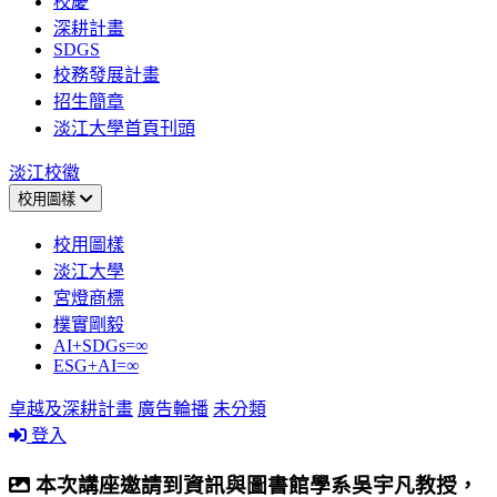
校慶
深耕計畫
SDGS
校務發展計畫
招生簡章
淡江大學首頁刊頭
淡江校徽
校用圖樣
校用圖樣
淡江大學
宮燈商標
樸實剛毅
AI+SDGs=∞
ESG+AI=∞
卓越及深耕計畫
廣告輪播
未分類
登入
本次講座邀請到資訊與圖書館學系吳宇凡教授，