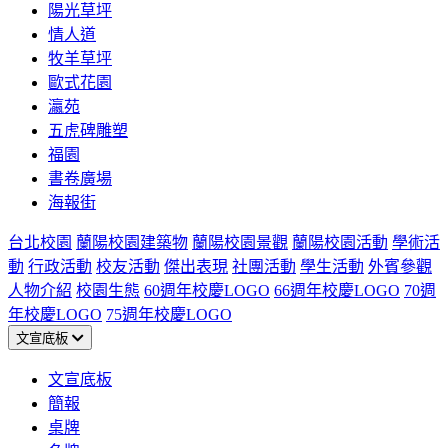
陽光草坪
情人道
牧羊草坪
歐式花園
瀛苑
五虎碑雕塑
福園
書卷廣場
海報街
台北校園
蘭陽校園建築物
蘭陽校園景觀
蘭陽校園活動
學術活
動
行政活動
校友活動
傑出表現
社團活動
學生活動
外賓參觀
人物介紹
校園生態
60週年校慶LOGO
66週年校慶LOGO
70週
年校慶LOGO
75週年校慶LOGO
文宣底板
文宣底板
簡報
桌牌