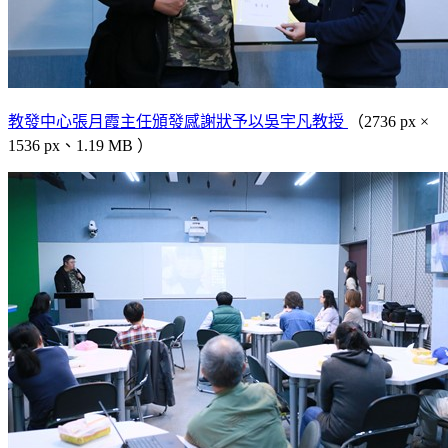
教發中心張月霞主任頒發感謝狀予以吳宇凡教授
（2736 px ×
1536 px、1.19 MB ）