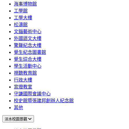
海事博物館
工學館
工學大樓
松濤館
文錙藝術中心
外國語文大樓
驚聲紀念大樓
覺生紀念圖書館
覺生綜合大樓
學生活動中心
視聽教育館
行政大樓
宮燈教室
守謙國際會議中心
校史館暨張建邦創辦人紀念館
其他
淡水校園景觀