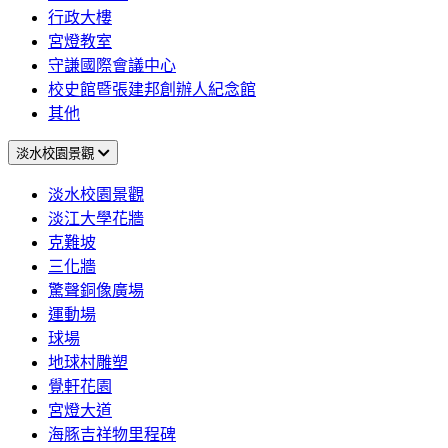
行政大樓
宮燈教室
守謙國際會議中心
校史館暨張建邦創辦人紀念館
其他
淡水校園景觀
淡水校園景觀
淡江大學花牆
克難坡
三化牆
驚聲銅像廣場
運動場
球場
地球村雕塑
覺軒花園
宮燈大道
海豚吉祥物里程碑