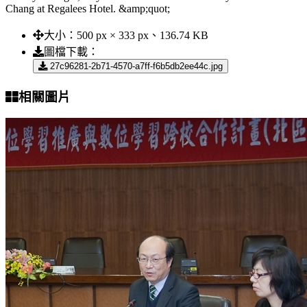
Chang at Regalees Hotel. &amp;quot;
大小：
500 px × 333 px、136.74 KB
圖檔下載：
27c96281-2b71-4570-a7ff-f6b5db2ee44c.jpg
相關圖片