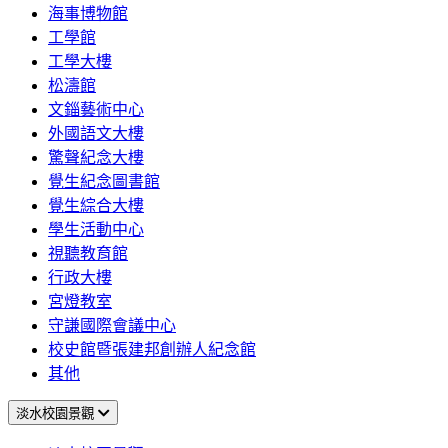
海事博物館
工學館
工學大樓
松濤館
文錙藝術中心
外國語文大樓
驚聲紀念大樓
覺生紀念圖書館
覺生綜合大樓
學生活動中心
視聽教育館
行政大樓
宮燈教室
守謙國際會議中心
校史館暨張建邦創辦人紀念館
其他
淡水校園景觀