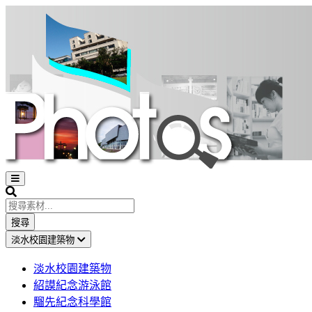
Open
sidebar
Search
搜尋
淡水校園建築物
淡水校園建築物
紹謨紀念游泳館
騮先紀念科學館