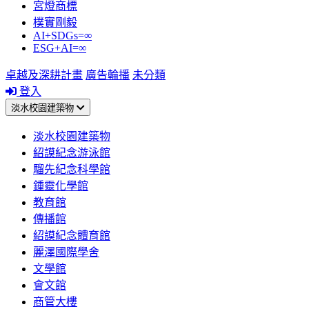
宮燈商標
樸實剛毅
AI+SDGs=∞
ESG+AI=∞
卓越及深耕計畫
廣告輪播
未分類
登入
淡水校園建築物
淡水校園建築物
紹謨紀念游泳館
騮先紀念科學館
鍾靈化學館
教育館
傳播館
紹謨紀念體育館
麗澤國際學舍
文學館
會文館
商管大樓