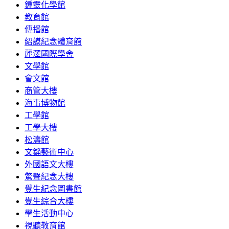
鍾靈化學館
教育館
傳播館
紹謨紀念體育館
麗澤國際學舍
文學館
會文館
商管大樓
海事博物館
工學館
工學大樓
松濤館
文錙藝術中心
外國語文大樓
驚聲紀念大樓
覺生紀念圖書館
覺生綜合大樓
學生活動中心
視聽教育館