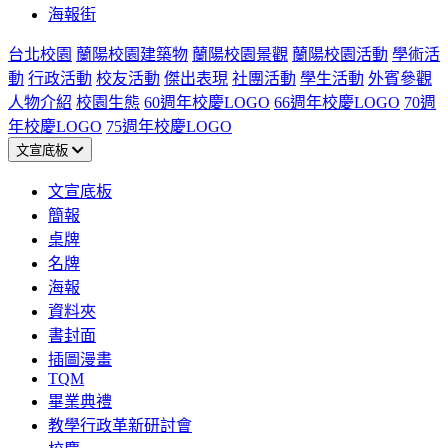
海報街
台北校園
蘭陽校園建築物
蘭陽校園景觀
蘭陽校園活動
學術活
動
行政活動
校友活動
傑出表現
社團活動
學生活動
外賓參觀
人物介紹
校園生態
60週年校慶LOGO
66週年校慶LOGO
70週
年校慶LOGO
75週年校慶LOGO
文宣底板
文宣底板
簡報
桌牌
名牌
海報
資料夾
書封面
插圖漫畫
TQM
畢業典禮
教學行政革新研討會