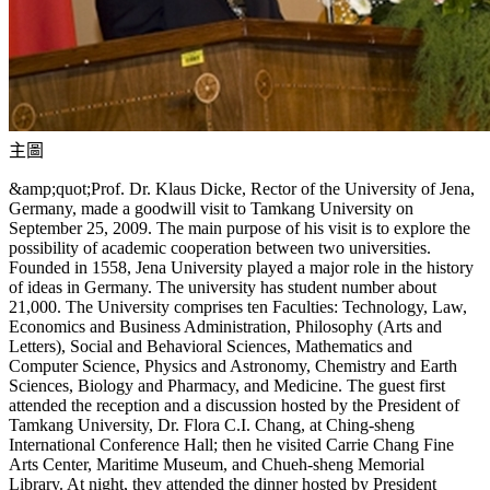
主圖
&amp;quot;Prof. Dr. Klaus Dicke, Rector of the University of Jena,
Germany, made a goodwill visit to Tamkang University on
September 25, 2009. The main purpose of his visit is to explore the
possibility of academic cooperation between two universities.
Founded in 1558, Jena University played a major role in the history
of ideas in Germany. The university has student number about
21,000. The University comprises ten Faculties: Technology, Law,
Economics and Business Administration, Philosophy (Arts and
Letters), Social and Behavioral Sciences, Mathematics and
Computer Science, Physics and Astronomy, Chemistry and Earth
Sciences, Biology and Pharmacy, and Medicine. The guest first
attended the reception and a discussion hosted by the President of
Tamkang University, Dr. Flora C.I. Chang, at Ching-sheng
International Conference Hall; then he visited Carrie Chang Fine
Arts Center, Maritime Museum, and Chueh-sheng Memorial
Library. At night, they attended the dinner hosted by President