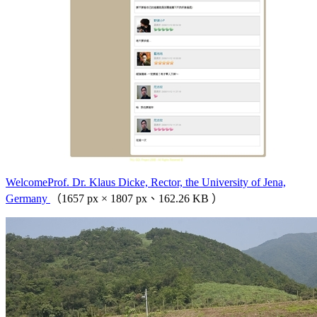
WelcomeProf. Dr. Klaus Dicke, Rector, the University of Jena,
Germany
（1657 px × 1807 px、162.26 KB ）