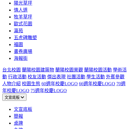
陽光草坪
情人道
牧羊草坪
歐式花園
瀛苑
五虎碑雕塑
福園
書卷廣場
海報街
台北校園
蘭陽校園建築物
蘭陽校園景觀
蘭陽校園活動
學術活
動
行政活動
校友活動
傑出表現
社團活動
學生活動
外賓參觀
人物介紹
校園生態
60週年校慶LOGO
66週年校慶LOGO
70週
年校慶LOGO
75週年校慶LOGO
文宣底板
文宣底板
簡報
桌牌