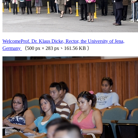
WelcomeProf. Dr. Klaus Dicke, Rector, the University of Jena,
Germany
（500 px × 283 px、161.56 KB ）