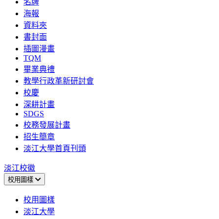
名牌
海報
資料夾
書封面
插圖漫畫
TQM
畢業典禮
教學行政革新研討會
校慶
深耕計畫
SDGS
校務發展計畫
招生簡章
淡江大學首頁刊頭
淡江校徽
校用圖樣
校用圖樣
淡江大學