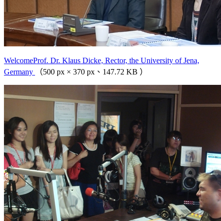
WelcomeProf. Dr. Klaus Dicke, Rector, the University of Jena,
Germany
（500 px × 370 px、147.72 KB ）