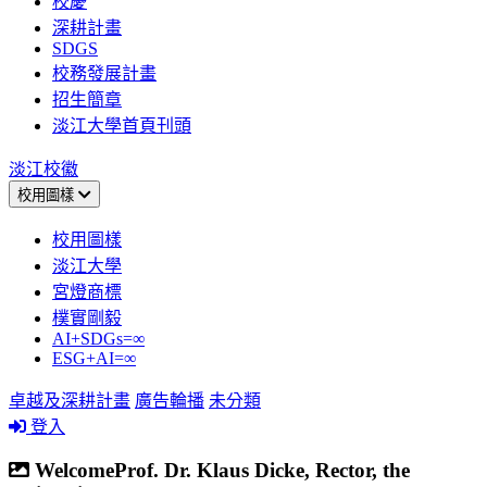
校慶
深耕計畫
SDGS
校務發展計畫
招生簡章
淡江大學首頁刊頭
淡江校徽
校用圖樣
校用圖樣
淡江大學
宮燈商標
樸實剛毅
AI+SDGs=∞
ESG+AI=∞
卓越及深耕計畫
廣告輪播
未分類
登入
WelcomeProf. Dr. Klaus Dicke, Rector, the