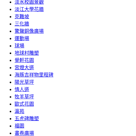
淡水校園景觀
淡江大學花牆
克難坡
三化牆
驚聲銅像廣場
運動場
球場
地球村雕塑
覺軒花園
宮燈大道
海豚吉祥物里程碑
陽光草坪
情人道
牧羊草坪
歐式花園
瀛苑
五虎碑雕塑
福園
書卷廣場