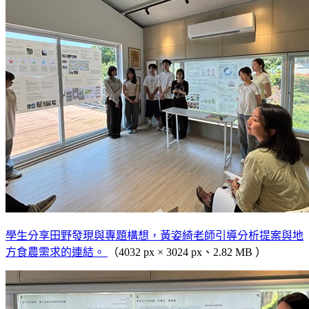
學生分享田野發現與專題構想，黃姿綺老師引導分析提案與地
方食農需求的連結。
（4032 px × 3024 px、2.82 MB ）