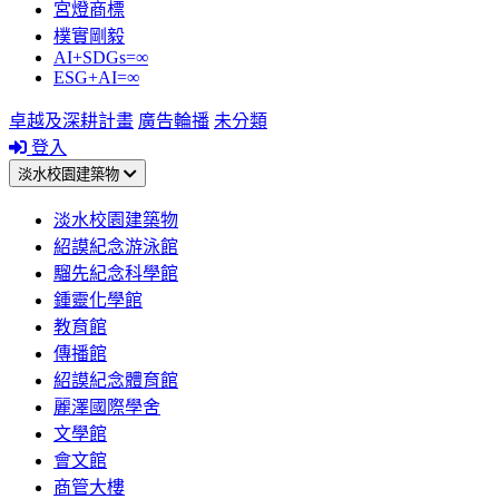
宮燈商標
樸實剛毅
AI+SDGs=∞
ESG+AI=∞
卓越及深耕計畫
廣告輪播
未分類
登入
淡水校園建築物
淡水校園建築物
紹謨紀念游泳館
騮先紀念科學館
鍾靈化學館
教育館
傳播館
紹謨紀念體育館
麗澤國際學舍
文學館
會文館
商管大樓