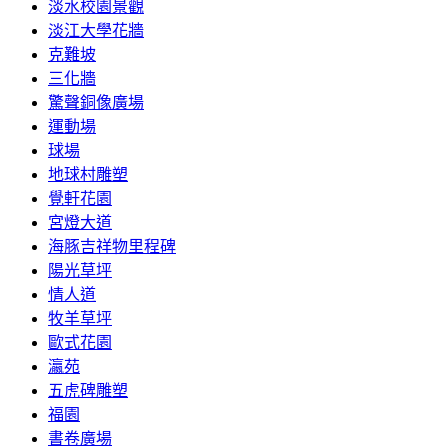
淡水校園景觀
淡江大學花牆
克難坡
三化牆
驚聲銅像廣場
運動場
球場
地球村雕塑
覺軒花園
宮燈大道
海豚吉祥物里程碑
陽光草坪
情人道
牧羊草坪
歐式花園
瀛苑
五虎碑雕塑
福園
書卷廣場