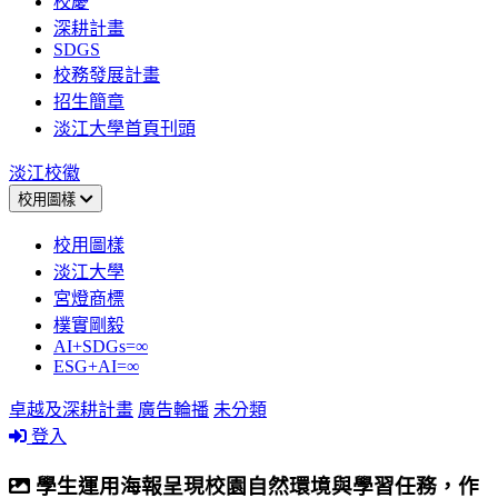
校慶
深耕計畫
SDGS
校務發展計畫
招生簡章
淡江大學首頁刊頭
淡江校徽
校用圖樣
校用圖樣
淡江大學
宮燈商標
樸實剛毅
AI+SDGs=∞
ESG+AI=∞
卓越及深耕計畫
廣告輪播
未分類
登入
學生運用海報呈現校園自然環境與學習任務，作