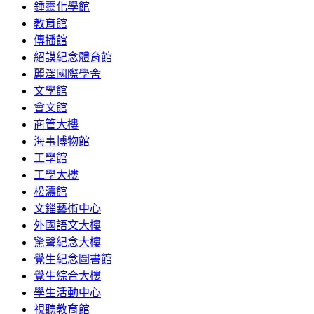
鍾靈化學館
教育館
傳播館
紹謨紀念體育館
麗澤國際學舍
文學館
會文館
商管大樓
海事博物館
工學館
工學大樓
松濤館
文錙藝術中心
外國語文大樓
驚聲紀念大樓
覺生紀念圖書館
覺生綜合大樓
學生活動中心
視聽教育館