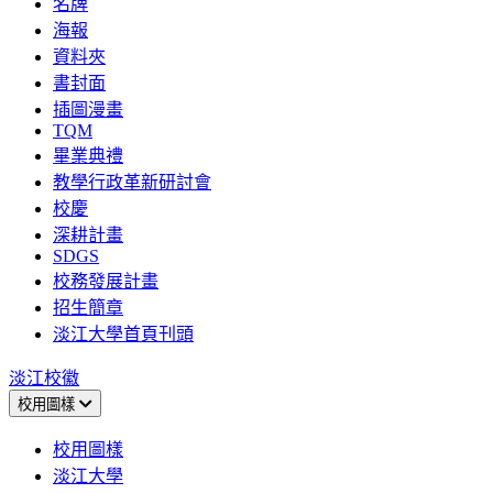
名牌
海報
資料夾
書封面
插圖漫畫
TQM
畢業典禮
教學行政革新研討會
校慶
深耕計畫
SDGS
校務發展計畫
招生簡章
淡江大學首頁刊頭
淡江校徽
校用圖樣
校用圖樣
淡江大學