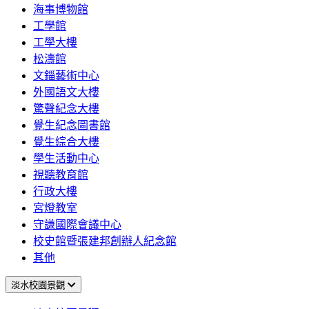
海事博物館
工學館
工學大樓
松濤館
文錙藝術中心
外國語文大樓
驚聲紀念大樓
覺生紀念圖書館
覺生綜合大樓
學生活動中心
視聽教育館
行政大樓
宮燈教室
守謙國際會議中心
校史館暨張建邦創辦人紀念館
其他
淡水校園景觀