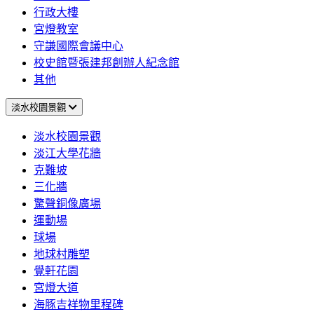
行政大樓
宮燈教室
守謙國際會議中心
校史館暨張建邦創辦人紀念館
其他
淡水校園景觀
淡水校園景觀
淡江大學花牆
克難坡
三化牆
驚聲銅像廣場
運動場
球場
地球村雕塑
覺軒花園
宮燈大道
海豚吉祥物里程碑