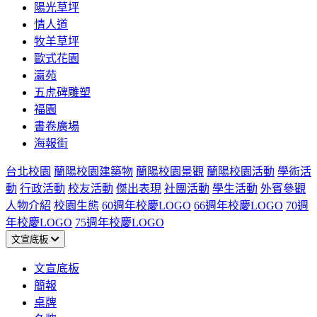
陽光草坪
情人道
牧羊草坪
歐式花園
瀛苑
五虎碑雕塑
福園
書卷廣場
海報街
台北校園
蘭陽校園建築物
蘭陽校園景觀
蘭陽校園活動
學術活
動
行政活動
校友活動
傑出表現
社團活動
學生活動
外賓參觀
人物介紹
校園生態
60週年校慶LOGO
66週年校慶LOGO
70週
年校慶LOGO
75週年校慶LOGO
文宣底板
文宣底板
簡報
桌牌