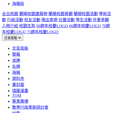
海報街
台北校園
蘭陽校園建築物
蘭陽校園景觀
蘭陽校園活動
學術活
動
行政活動
校友活動
傑出表現
社團活動
學生活動
外賓參觀
人物介紹
校園生態
60週年校慶LOGO
66週年校慶LOGO
70週
年校慶LOGO
75週年校慶LOGO
文宣底板
文宣底板
簡報
桌牌
名牌
海報
資料夾
書封面
插圖漫畫
TQM
畢業典禮
教學行政革新研討會