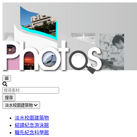
Open
sidebar
Search
搜尋
淡水校園建築物
淡水校園建築物
紹謨紀念游泳館
騮先紀念科學館