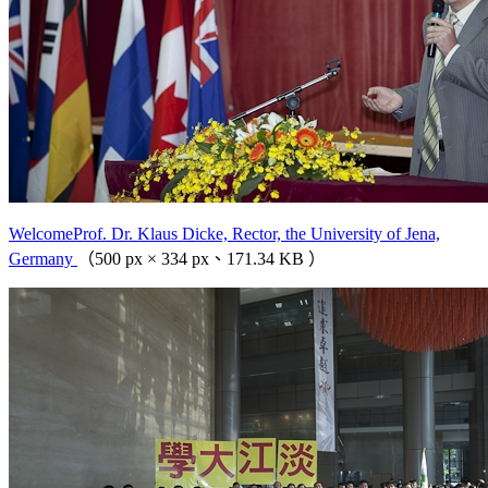
WelcomeProf. Dr. Klaus Dicke, Rector, the University of Jena,
Germany
（500 px × 334 px、171.34 KB ）