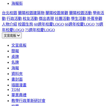
海報街
台北校園
蘭陽校園建築物
蘭陽校園景觀
蘭陽校園活動
學術活
動
行政活動
校友活動
傑出表現
社團活動
學生活動
外賓參觀
人物介紹
校園生態
60週年校慶LOGO
66週年校慶LOGO
70週
年校慶LOGO
75週年校慶LOGO
文宣底板
文宣底板
簡報
桌牌
名牌
海報
資料夾
書封面
插圖漫畫
TQM
畢業典禮
教學行政革新研討會