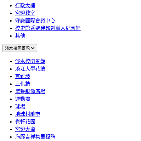
行政大樓
宮燈教室
守謙國際會議中心
校史館暨張建邦創辦人紀念館
其他
淡水校園景觀
淡水校園景觀
淡江大學花牆
克難坡
三化牆
驚聲銅像廣場
運動場
球場
地球村雕塑
覺軒花園
宮燈大道
海豚吉祥物里程碑