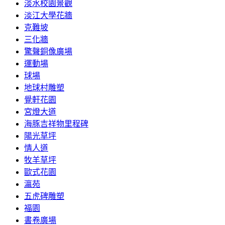
淡水校園景觀
淡江大學花牆
克難坡
三化牆
驚聲銅像廣場
運動場
球場
地球村雕塑
覺軒花園
宮燈大道
海豚吉祥物里程碑
陽光草坪
情人道
牧羊草坪
歐式花園
瀛苑
五虎碑雕塑
福園
書卷廣場