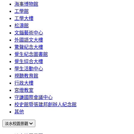
海事博物館
工學館
工學大樓
松濤館
文錙藝術中心
外國語文大樓
驚聲紀念大樓
覺生紀念圖書館
覺生綜合大樓
學生活動中心
視聽教育館
行政大樓
宮燈教室
守謙國際會議中心
校史館暨張建邦創辦人紀念館
其他
淡水校園景觀