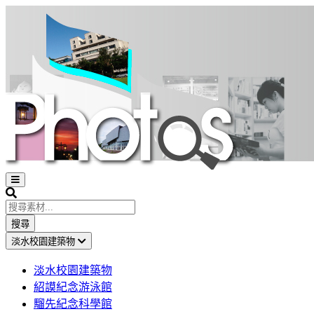
Open
sidebar
Search
搜尋
淡水校園建築物
淡水校園建築物
紹謨紀念游泳館
騮先紀念科學館