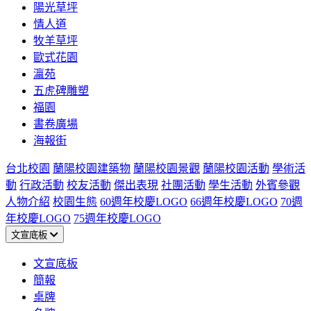
陽光草坪
情人道
牧羊草坪
歐式花園
瀛苑
五虎碑雕塑
福園
書卷廣場
海報街
台北校園
蘭陽校園建築物
蘭陽校園景觀
蘭陽校園活動
學術活
動
行政活動
校友活動
傑出表現
社團活動
學生活動
外賓參觀
人物介紹
校園生態
60週年校慶LOGO
66週年校慶LOGO
70週
年校慶LOGO
75週年校慶LOGO
文宣底板
文宣底板
簡報
桌牌