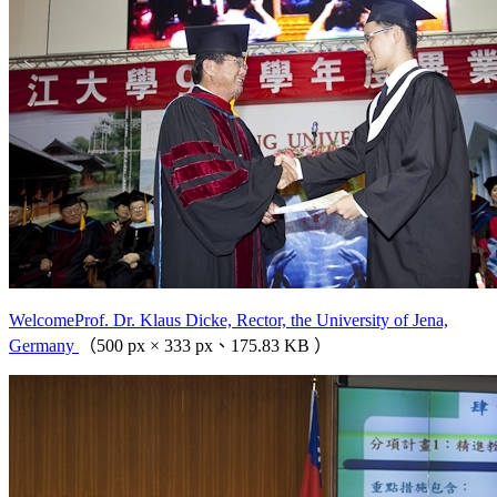
WelcomeProf. Dr. Klaus Dicke, Rector, the University of Jena,
Germany
（500 px × 333 px、175.83 KB ）