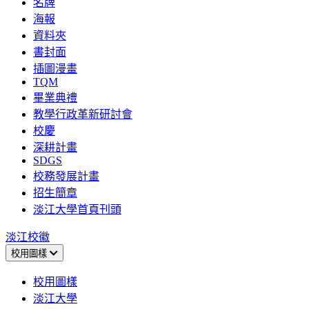
名牌
海報
資料夾
書封面
插圖漫畫
TQM
畢業典禮
教學行政革新研討會
校慶
深耕計畫
SDGS
校務發展計畫
招生簡章
淡江大學首頁刊頭
淡江校徽
校用圖樣
校用圖樣
淡江大學