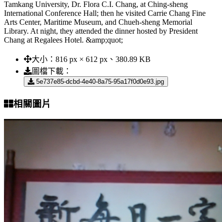
Tamkang University, Dr. Flora C.I. Chang, at Ching-sheng
International Conference Hall; then he visited Carrie Chang Fine
Arts Center, Maritime Museum, and Chueh-sheng Memorial
Library. At night, they attended the dinner hosted by President
Chang at Regalees Hotel. &amp;quot;
大小：
816 px × 612 px、380.89 KB
圖檔下載：
5e737e85-dcbd-4e40-8a75-95a17f0d0e93.jpg
相關圖片