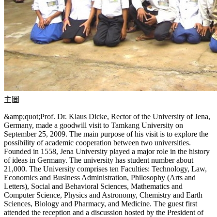
主圖
&amp;quot;Prof. Dr. Klaus Dicke, Rector of the University of Jena,
Germany, made a goodwill visit to Tamkang University on
September 25, 2009. The main purpose of his visit is to explore the
possibility of academic cooperation between two universities.
Founded in 1558, Jena University played a major role in the history
of ideas in Germany. The university has student number about
21,000. The University comprises ten Faculties: Technology, Law,
Economics and Business Administration, Philosophy (Arts and
Letters), Social and Behavioral Sciences, Mathematics and
Computer Science, Physics and Astronomy, Chemistry and Earth
Sciences, Biology and Pharmacy, and Medicine. The guest first
attended the reception and a discussion hosted by the President of