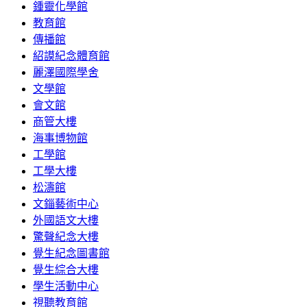
鍾靈化學館
教育館
傳播館
紹謨紀念體育館
麗澤國際學舍
文學館
會文館
商管大樓
海事博物館
工學館
工學大樓
松濤館
文錙藝術中心
外國語文大樓
驚聲紀念大樓
覺生紀念圖書館
覺生綜合大樓
學生活動中心
視聽教育館