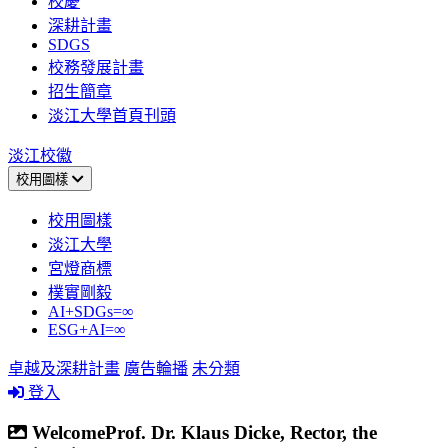
校慶
深耕計畫
SDGS
校務發展計畫
招生簡章
淡江大學首頁刊頭
淡江校徽
校用圖樣
校用圖樣
淡江大學
宮燈商標
樸實剛毅
AI+SDGs=∞
ESG+AI=∞
卓越及深耕計畫
廣告輪播
未分類
登入
WelcomeProf. Dr. Klaus Dicke, Rector, the