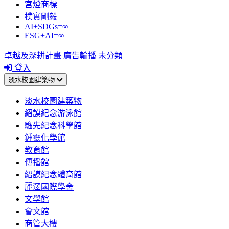
宮燈商標
樸實剛毅
AI+SDGs=∞
ESG+AI=∞
卓越及深耕計畫
廣告輪播
未分類
登入
淡水校園建築物
淡水校園建築物
紹謨紀念游泳館
騮先紀念科學館
鍾靈化學館
教育館
傳播館
紹謨紀念體育館
麗澤國際學舍
文學館
會文館
商管大樓