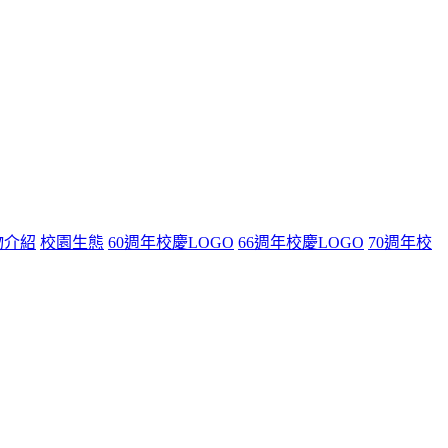
物介紹
校園生態
60週年校慶LOGO
66週年校慶LOGO
70週年校