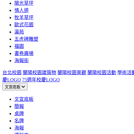
陽光草坪
情人道
牧羊草坪
歐式花園
瀛苑
五虎碑雕塑
福園
書卷廣場
海報街
台北校園
蘭陽校園建築物
蘭陽校園景觀
蘭陽校園活動
學術活
慶LOGO
75週年校慶LOGO
文宣底板
文宣底板
簡報
桌牌
名牌
海報