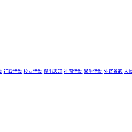
動
行政活動
校友活動
傑出表現
社團活動
學生活動
外賓參觀
人