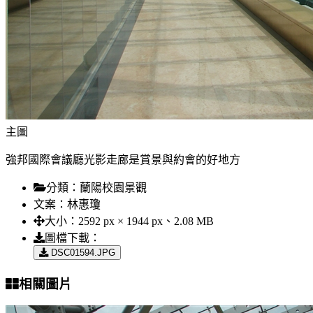
主圖
強邦國際會議廳光影走廊是賞景與約會的好地方
分類：
蘭陽校園景觀
文案：
林惠瓊
大小：
2592 px × 1944 px、2.08 MB
圖檔下載：
DSC01594.JPG
相關圖片