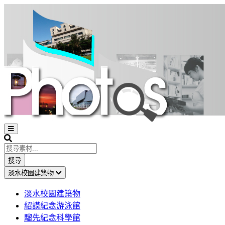
Open
sidebar
Search
搜尋
淡水校園建築物
淡水校園建築物
紹謨紀念游泳館
騮先紀念科學館