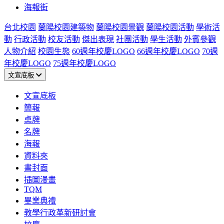
海報街
台北校園
蘭陽校園建築物
蘭陽校園景觀
蘭陽校園活動
學術活
動
行政活動
校友活動
傑出表現
社團活動
學生活動
外賓參觀
人物介紹
校園生態
60週年校慶LOGO
66週年校慶LOGO
70週
年校慶LOGO
75週年校慶LOGO
文宣底板
文宣底板
簡報
桌牌
名牌
海報
資料夾
書封面
插圖漫畫
TQM
畢業典禮
教學行政革新研討會