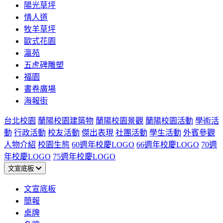
陽光草坪
情人道
牧羊草坪
歐式花園
瀛苑
五虎碑雕塑
福園
書卷廣場
海報街
台北校園
蘭陽校園建築物
蘭陽校園景觀
蘭陽校園活動
學術活
動
行政活動
校友活動
傑出表現
社團活動
學生活動
外賓參觀
人物介紹
校園生態
60週年校慶LOGO
66週年校慶LOGO
70週
年校慶LOGO
75週年校慶LOGO
文宣底板
文宣底板
簡報
桌牌