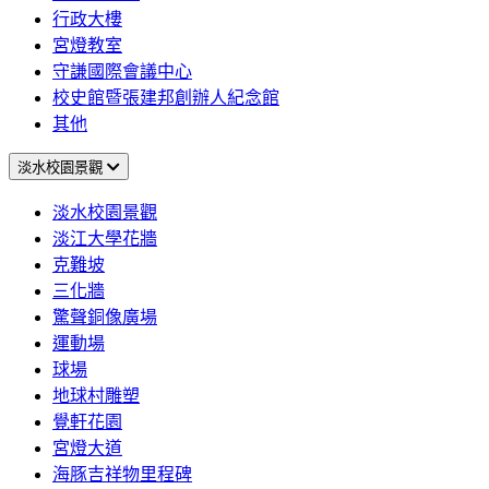
行政大樓
宮燈教室
守謙國際會議中心
校史館暨張建邦創辦人紀念館
其他
淡水校園景觀
淡水校園景觀
淡江大學花牆
克難坡
三化牆
驚聲銅像廣場
運動場
球場
地球村雕塑
覺軒花園
宮燈大道
海豚吉祥物里程碑