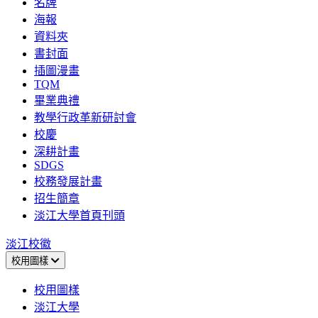
名牌
海報
資料夾
書封面
插圖漫畫
TQM
畢業典禮
教學行政革新研討會
校慶
深耕計畫
SDGS
校務發展計畫
招生簡章
淡江大學首頁刊頭
淡江校徽
校用圖樣
校用圖樣
淡江大學