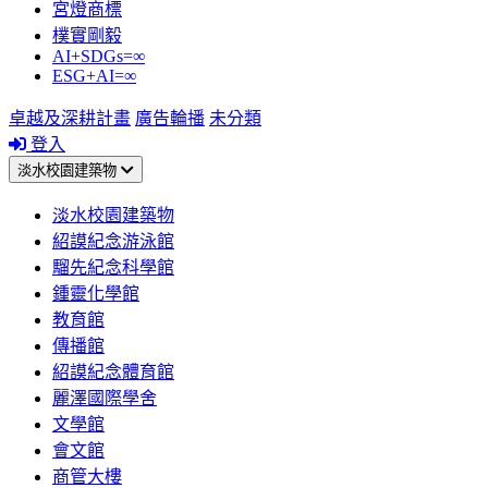
宮燈商標
樸實剛毅
AI+SDGs=∞
ESG+AI=∞
卓越及深耕計畫
廣告輪播
未分類
登入
淡水校園建築物
淡水校園建築物
紹謨紀念游泳館
騮先紀念科學館
鍾靈化學館
教育館
傳播館
紹謨紀念體育館
麗澤國際學舍
文學館
會文館
商管大樓