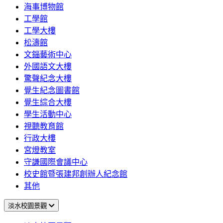
海事博物館
工學館
工學大樓
松濤館
文錙藝術中心
外國語文大樓
驚聲紀念大樓
覺生紀念圖書館
覺生綜合大樓
學生活動中心
視聽教育館
行政大樓
宮燈教室
守謙國際會議中心
校史館暨張建邦創辦人紀念館
其他
淡水校園景觀