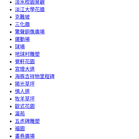
淡水校園景觀
淡江大學花牆
克難坡
三化牆
驚聲銅像廣場
運動場
球場
地球村雕塑
覺軒花園
宮燈大道
海豚吉祥物里程碑
陽光草坪
情人道
牧羊草坪
歐式花園
瀛苑
五虎碑雕塑
福園
書卷廣場