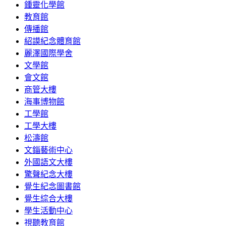
鍾靈化學館
教育館
傳播館
紹謨紀念體育館
麗澤國際學舍
文學館
會文館
商管大樓
海事博物館
工學館
工學大樓
松濤館
文錙藝術中心
外國語文大樓
驚聲紀念大樓
覺生紀念圖書館
覺生綜合大樓
學生活動中心
視聽教育館