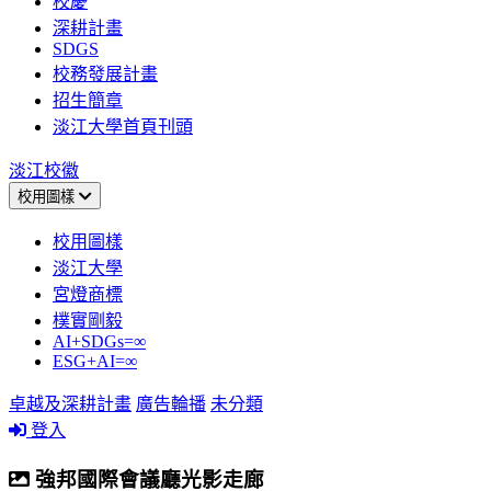
校慶
深耕計畫
SDGS
校務發展計畫
招生簡章
淡江大學首頁刊頭
淡江校徽
校用圖樣
校用圖樣
淡江大學
宮燈商標
樸實剛毅
AI+SDGs=∞
ESG+AI=∞
卓越及深耕計畫
廣告輪播
未分類
登入
強邦國際會議廳光影走廊