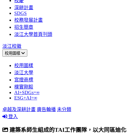
校慶
深耕計畫
SDGS
校務發展計畫
招生簡章
淡江大學首頁刊頭
淡江校徽
校用圖樣
校用圖樣
淡江大學
宮燈商標
樸實剛毅
AI+SDGs=∞
ESG+AI=∞
卓越及深耕計畫
廣告輪播
未分類
登入
建築系師生組成的TAI工作團隊，以大同區迪化