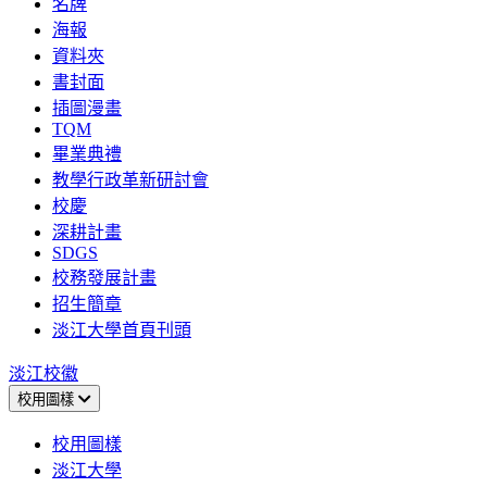
名牌
海報
資料夾
書封面
插圖漫畫
TQM
畢業典禮
教學行政革新研討會
校慶
深耕計畫
SDGS
校務發展計畫
招生簡章
淡江大學首頁刊頭
淡江校徽
校用圖樣
校用圖樣
淡江大學