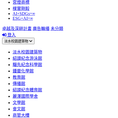
宮燈商標
樸實剛毅
AI+SDGs=∞
ESG+AI=∞
卓越及深耕計畫
廣告輪播
未分類
登入
淡水校園建築物
淡水校園建築物
紹謨紀念游泳館
騮先紀念科學館
鍾靈化學館
教育館
傳播館
紹謨紀念體育館
麗澤國際學舍
文學館
會文館
商管大樓