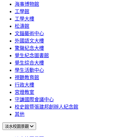
海事博物館
工學館
工學大樓
松濤館
文錙藝術中心
外國語文大樓
驚聲紀念大樓
覺生紀念圖書館
覺生綜合大樓
學生活動中心
視聽教育館
行政大樓
宮燈教室
守謙國際會議中心
校史館暨張建邦創辦人紀念館
其他
淡水校園景觀