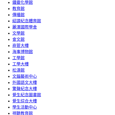
鍾靈化學館
教育館
傳播館
紹謨紀念體育館
麗澤國際學舍
文學館
會文館
商管大樓
海事博物館
工學館
工學大樓
松濤館
文錙藝術中心
外國語文大樓
驚聲紀念大樓
覺生紀念圖書館
覺生綜合大樓
學生活動中心
視聽教育館