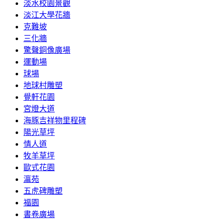
淡水校園景觀
淡江大學花牆
克難坡
三化牆
驚聲銅像廣場
運動場
球場
地球村雕塑
覺軒花園
宮燈大道
海豚吉祥物里程碑
陽光草坪
情人道
牧羊草坪
歐式花園
瀛苑
五虎碑雕塑
福園
書卷廣場