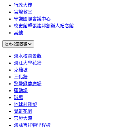
行政大樓
宮燈教室
守謙國際會議中心
校史館暨張建邦創辦人紀念館
其他
淡水校園景觀
淡水校園景觀
淡江大學花牆
克難坡
三化牆
驚聲銅像廣場
運動場
球場
地球村雕塑
覺軒花園
宮燈大道
海豚吉祥物里程碑