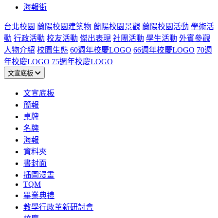
海報街
台北校園
蘭陽校園建築物
蘭陽校園景觀
蘭陽校園活動
學術活
動
行政活動
校友活動
傑出表現
社團活動
學生活動
外賓參觀
人物介紹
校園生態
60週年校慶LOGO
66週年校慶LOGO
70週
年校慶LOGO
75週年校慶LOGO
文宣底板
文宣底板
簡報
桌牌
名牌
海報
資料夾
書封面
插圖漫畫
TQM
畢業典禮
教學行政革新研討會