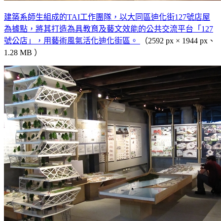
建築系師生組成的TAI工作團隊，以大同區迪化街127號店屋
為據點，將其打造為具教育及藝文效能的公共交流平台「127
號公店」，用藝術風氣活化迪化街區。
（2592 px × 1944 px、
1.28 MB ）