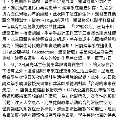
作，引進劇團及藝廊，舉辦不定期展演，期望凝聚公眾的力
量，讓沒落的迪化街再現風華。 建築系在歷史保存、社區參
與方面已累積20年的經驗，此次除了淡江師生外，還召集其他
藝文團體幫忙，懷抱1+1&gt;2的理想，期望將公店聯手打造成
一個具有社區凝聚力的公共性建築。「127號公店」已有十川
建築工房、拾棲劇團、手牽手設計工作室等三團體長期進駐使
用，此三團體皆由建築系系友組成，將在育成中心厚植經驗和
實力，讓學生時代的夢想實踐成理想！ 日前建築系在迪化街
127號公店舉辦「Architorture－建築折磨」畢業成果展暨畢業
典禮，建築系師生、系友的設計作品將齊聚一堂，展至27日
止。6月12日吳光廷主任將畢業證書綁在魚竿上，讓大家在台
下搶奪之外，還會播映5年來在建築系的生活血淚史，呈現建
築系學生從沒日沒夜的設計生活中解脫的感覺。此外，20日邀
請建築系助理教授龔書章和建築師孫德鴻對談「台灣的未來在
澳底」。 店長王俊雄副教授表示，127號公店將提供年輕的建
築師和藝術家理想的創作環境，為迪化街帶入非商業性的藝術
活動，注入人文氣息，而展覽與教學活動結合的常設性空間，
也將讓建築系課程更多樣化，進而創造出無數的可能性。建築
系畢業展指導老師賴怡成副教授也表示，學生將迪化街的特色