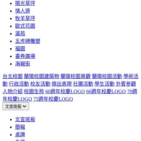
陽光草坪
情人道
牧羊草坪
歐式花園
瀛苑
五虎碑雕塑
福園
書卷廣場
海報街
台北校園
蘭陽校園建築物
蘭陽校園景觀
蘭陽校園活動
學術活
動
行政活動
校友活動
傑出表現
社團活動
學生活動
外賓參觀
人物介紹
校園生態
60週年校慶LOGO
66週年校慶LOGO
70週
年校慶LOGO
75週年校慶LOGO
文宣底板
文宣底板
簡報
桌牌