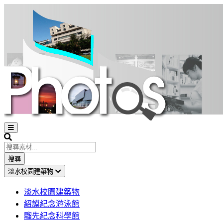
Open
sidebar
Search
搜尋
淡水校園建築物
淡水校園建築物
紹謨紀念游泳館
騮先紀念科學館