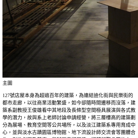
主圖
127號店屋本身為超過百年的建築，為連結迪化街與民樂街的
都市走廊，以往商業活動繁盛，如今卻隨時間遷移而沒落，建
築系副教授王俊雄看中其地段及長條型空間極具展演與各式教
學的潛力，故與系上老師討論申請經營，將三層樓高的建築劃
分為展場、教育空間等公共場所，以及淡江建築系專用育成中
心，並與淡水古蹟園區博物館、地下流設計師交流會等團體合