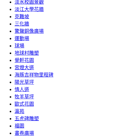
淡水校園景觀
淡江大學花牆
克難坡
三化牆
驚聲銅像廣場
運動場
球場
地球村雕塑
覺軒花園
宮燈大道
海豚吉祥物里程碑
陽光草坪
情人道
牧羊草坪
歐式花園
瀛苑
五虎碑雕塑
福園
書卷廣場