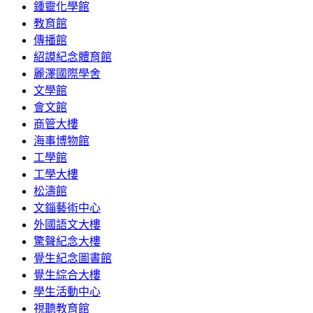
鍾靈化學館
教育館
傳播館
紹謨紀念體育館
麗澤國際學舍
文學館
會文館
商管大樓
海事博物館
工學館
工學大樓
松濤館
文錙藝術中心
外國語文大樓
驚聲紀念大樓
覺生紀念圖書館
覺生綜合大樓
學生活動中心
視聽教育館