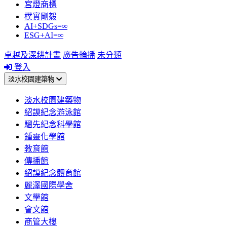
宮燈商標
樸實剛毅
AI+SDGs=∞
ESG+AI=∞
卓越及深耕計畫
廣告輪播
未分類
登入
淡水校園建築物
淡水校園建築物
紹謨紀念游泳館
騮先紀念科學館
鍾靈化學館
教育館
傳播館
紹謨紀念體育館
麗澤國際學舍
文學館
會文館
商管大樓