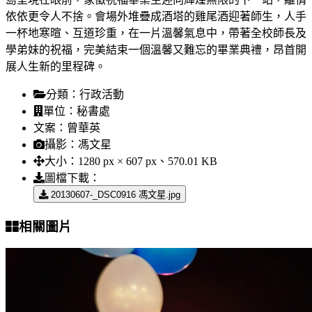
依依更令人不捨。會場外堆疊成酒塔的雞尾酒迎著師生，人手
一杯地寒暄、互道珍重，在一片溫馨氣息中，帶著全校師長及
學弟妹的祝福，完美結束一個溫馨又難忘的畢業典禮，昂首開
展人生新的里程碑。
分類：
行政活動
單位：
秘書處
文案：
曾華英
攝影：
馮文星
大小：
1280 px × 607 px、570.01 KB
圖檔下載：
20130607-_DSC0916 馮文星.jpg
相關圖片