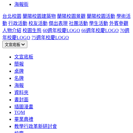
海報街
台北校園
蘭陽校園建築物
蘭陽校園景觀
蘭陽校園活動
學術活
動
行政活動
校友活動
傑出表現
社團活動
學生活動
外賓參觀
人物介紹
校園生態
60週年校慶LOGO
66週年校慶LOGO
70週
年校慶LOGO
75週年校慶LOGO
文宣底板
文宣底板
簡報
桌牌
名牌
海報
資料夾
書封面
插圖漫畫
TQM
畢業典禮
教學行政革新研討會