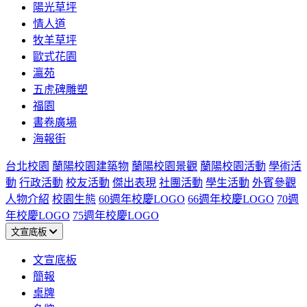
陽光草坪
情人道
牧羊草坪
歐式花園
瀛苑
五虎碑雕塑
福園
書卷廣場
海報街
台北校園
蘭陽校園建築物
蘭陽校園景觀
蘭陽校園活動
學術活
動
行政活動
校友活動
傑出表現
社團活動
學生活動
外賓參觀
人物介紹
校園生態
60週年校慶LOGO
66週年校慶LOGO
70週
年校慶LOGO
75週年校慶LOGO
文宣底板
文宣底板
簡報
桌牌