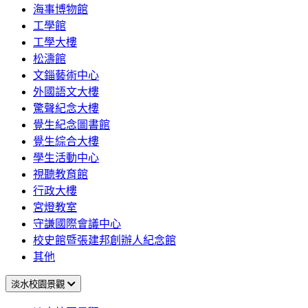
海事博物館
工學館
工學大樓
松濤館
文錙藝術中心
外國語文大樓
驚聲紀念大樓
覺生紀念圖書館
覺生綜合大樓
學生活動中心
視聽教育館
行政大樓
宮燈教室
守謙國際會議中心
校史館暨張建邦創辦人紀念館
其他
淡水校園景觀