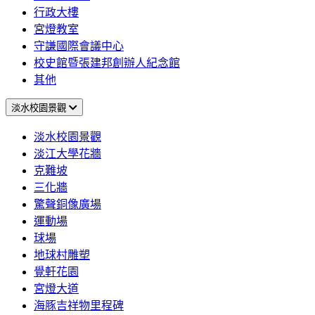
行政大樓
宮燈教室
守謙國際會議中心
校史館暨張建邦創辦人紀念館
其他
淡水校園景觀
淡水校園景觀
淡江大學花牆
克難坡
三化牆
驚聲銅像廣場
運動場
球場
地球村雕塑
覺軒花園
宮燈大道
海豚吉祥物里程碑