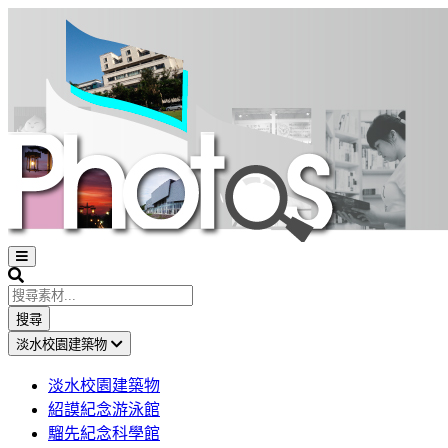
Open
sidebar
Search
搜尋
淡水校園建築物
淡水校園建築物
紹謨紀念游泳館
騮先紀念科學館