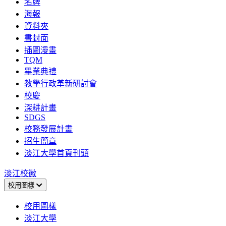
名牌
海報
資料夾
書封面
插圖漫畫
TQM
畢業典禮
教學行政革新研討會
校慶
深耕計畫
SDGS
校務發展計畫
招生簡章
淡江大學首頁刊頭
淡江校徽
校用圖樣
校用圖樣
淡江大學