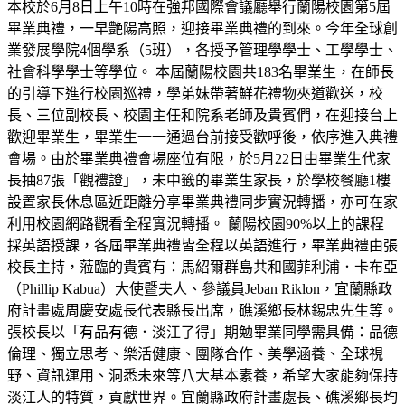
本校於6月8日上午10時在強邦國際會議廳舉行蘭陽校園第5屆
畢業典禮，一早艶陽高照，迎接畢業典禮的到來。今年全球創
業發展學院4個學系（5班），各授予管理學學士、工學學士、
社會科學學士等學位。 本屆蘭陽校園共183名畢業生，在師長
的引導下進行校園巡禮，學弟妹帶著鮮花禮物夾道歡送，校
長、三位副校長、校園主任和院系老師及貴賓們，在迎接台上
歡迎畢業生，畢業生一一通過台前接受歡呼後，依序進入典禮
會場。由於畢業典禮會場座位有限，於5月22日由畢業生代家
長抽87張「觀禮證」，未中籤的畢業生家長，於學校餐廳1樓
設置家長休息區近距離分享畢業典禮同步實況轉播，亦可在家
利用校園網路觀看全程實況轉播。 蘭陽校園90%以上的課程
採英語授課，各屆畢業典禮皆全程以英語進行，畢業典禮由張
校長主持，蒞臨的貴賓有：馬紹爾群島共和國菲利浦．卡布亞
（Phillip Kabua）大使暨夫人、參議員Jeban Riklon，宜蘭縣政
府計畫處周慶安處長代表縣長出席，礁溪鄉長林錫忠先生等。
張校長以「有品有德．淡江了得」期勉畢業同學需具備：品德
倫理、獨立思考、樂活健康、團隊合作、美學涵養、全球視
野、資訊運用、洞悉未來等八大基本素養，希望大家能夠保持
淡江人的特質，貢獻世界。宜蘭縣政府計畫處長、礁溪鄉長均