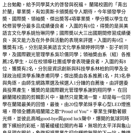
上台勉勵，給予同學莫大的啓發與祝福。 蘭陽校園的「青出
於蘭」畢業奬，有如奧斯卡頒奬般令人期待，今年頒發學分
奬、國際奬、領袖奬、傑出奬等4項畢業奬，學分奬以學生在
校修習學分最多且成績優良者，入圍的有6位，得奬的是英美
語言文化學系姚怡琳同學；國際奬以大三出國期間修習成績優
良、英文能力及在外參與活動的表現來評選，入圍的有6位，
獲奬有3名，分別是英美語言文化學系欒婷婷同學、彭子昕同
學，及國際觀光管理學系吳玠儒同學；領袖奬由系（組）各推
薦2名學生，以在校領導社團或學會表現優良者，入圍的有8
位，獲奬有2名，分別是資訊創新與科技學系林柏鈞同學及全
球政治經濟學系陳彥甫同學；傑出奬由各系推薦1名，共3名參
與角逐，由師生網路票選及候選人1分鐘的自薦後，由評選委
員投票產生，獲奬的是國際觀光管理學系謝鈞翔同學。 在回
顧蘭陽校園的剪輯影片中，雖然只是驚鴻一瞥，却是每一位同
學在蘭陽最美的回憶，最後，由20位學弟妹手拿心型LED燈進
場，帶領全體高唱蘭陽之歌“Proud of You”，畢業生揮動著銀
光條，並彼此高喊good-bye與good luck聲中，爆開的氣球同時
撒下繽紛的彩紙，隨著緩緩拉開的布幕，無垠的太平洋與龜山
島呈現在眼前，象徵祝福畢業生迎向輝煌無限的下一站，離情