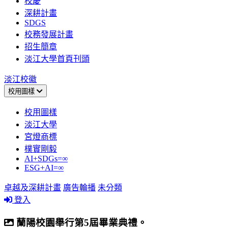
校慶
深耕計畫
SDGS
校務發展計畫
招生簡章
淡江大學首頁刊頭
淡江校徽
校用圖樣
校用圖樣
淡江大學
宮燈商標
樸實剛毅
AI+SDGs=∞
ESG+AI=∞
卓越及深耕計畫
廣告輪播
未分類
登入
蘭陽校園舉行第5屆畢業典禮。