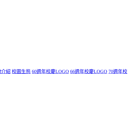
物介紹
校園生態
60週年校慶LOGO
66週年校慶LOGO
70週年校