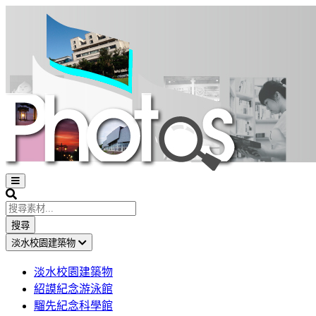
Open
sidebar
Search
搜尋
淡水校園建築物
淡水校園建築物
紹謨紀念游泳館
騮先紀念科學館