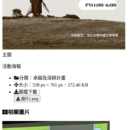
主圖
活動海報
分類：
卓越及深耕計畫
大小：
538 px × 761 px、272.46 KB
圖檔下載：
圖片1.png
相關圖片