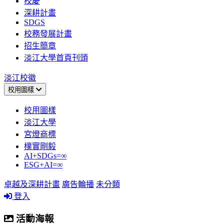
校慶
深耕計畫
SDGS
校務發展計畫
招生簡章
淡江大學首頁刊頭
淡江校徽
校用圖樣
校用圖樣
淡江大學
宮燈商標
樸實剛毅
AI+SDGs=∞
ESG+AI=∞
卓越及深耕計畫
廣告輪播
未分類
登入
活動海報