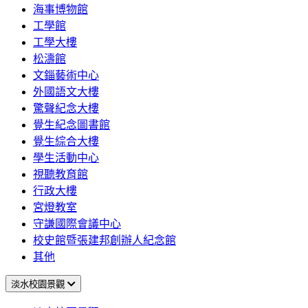
海事博物館
工學館
工學大樓
松濤館
文錙藝術中心
外國語文大樓
驚聲紀念大樓
覺生紀念圖書館
覺生綜合大樓
學生活動中心
視聽教育館
行政大樓
宮燈教室
守謙國際會議中心
校史館暨張建邦創辦人紀念館
其他
淡水校園景觀