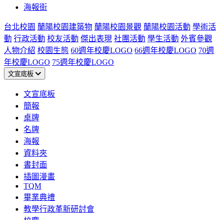
海報街
台北校園
蘭陽校園建築物
蘭陽校園景觀
蘭陽校園活動
學術活
動
行政活動
校友活動
傑出表現
社團活動
學生活動
外賓參觀
人物介紹
校園生態
60週年校慶LOGO
66週年校慶LOGO
70週
年校慶LOGO
75週年校慶LOGO
文宣底板
文宣底板
簡報
桌牌
名牌
海報
資料夾
書封面
插圖漫畫
TQM
畢業典禮
教學行政革新研討會