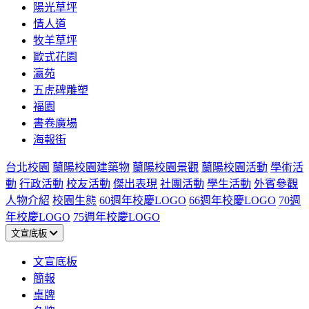
陽光草坪
情人道
牧羊草坪
歐式花園
瀛苑
五虎碑雕塑
福園
書卷廣場
海報街
台北校園
蘭陽校園建築物
蘭陽校園景觀
蘭陽校園活動
學術活
動
行政活動
校友活動
傑出表現
社團活動
學生活動
外賓參觀
人物介紹
校園生態
60週年校慶LOGO
66週年校慶LOGO
70週
年校慶LOGO
75週年校慶LOGO
文宣底板
文宣底板
簡報
桌牌