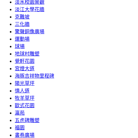
淡水校園景觀
淡江大學花牆
克難坡
三化牆
驚聲銅像廣場
運動場
球場
地球村雕塑
覺軒花園
宮燈大道
海豚吉祥物里程碑
陽光草坪
情人道
牧羊草坪
歐式花園
瀛苑
五虎碑雕塑
福園
書卷廣場