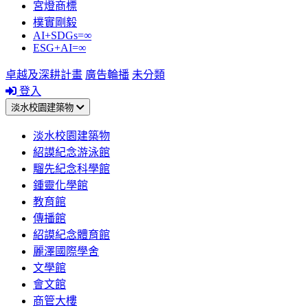
宮燈商標
樸實剛毅
AI+SDGs=∞
ESG+AI=∞
卓越及深耕計畫
廣告輪播
未分類
登入
淡水校園建築物
淡水校園建築物
紹謨紀念游泳館
騮先紀念科學館
鍾靈化學館
教育館
傳播館
紹謨紀念體育館
麗澤國際學舍
文學館
會文館
商管大樓