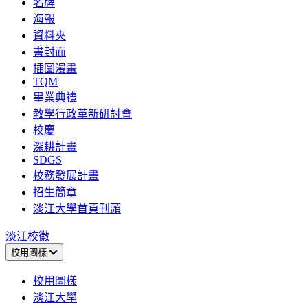
名牌
海報
資料夾
書封面
插圖漫畫
TQM
畢業典禮
教學行政革新研討會
校慶
深耕計畫
SDGS
校務發展計畫
招生簡章
淡江大學首頁刊頭
淡江校徽
校用圖樣
校用圖樣
淡江大學