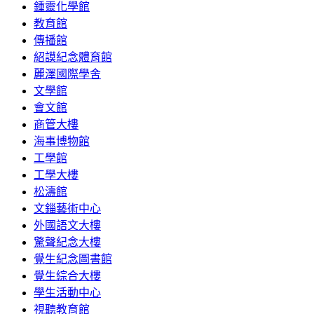
鍾靈化學館
教育館
傳播館
紹謨紀念體育館
麗澤國際學舍
文學館
會文館
商管大樓
海事博物館
工學館
工學大樓
松濤館
文錙藝術中心
外國語文大樓
驚聲紀念大樓
覺生紀念圖書館
覺生綜合大樓
學生活動中心
視聽教育館