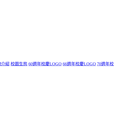
物介紹
校園生態
60週年校慶LOGO
66週年校慶LOGO
70週年校