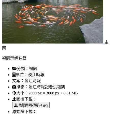
主
圖
福園群鯉狂舞
分類：
福園
單位：
淡江時報
文案：
淡江時報
攝影：
淡江時報記者洪翎凱
大小：
2000 px × 3008 px、8.31 MB
圖檔下載：
魚繞圈圈-翎凱-1.jpg
原始檔下載：