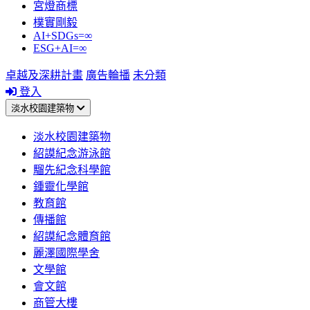
宮燈商標
樸實剛毅
AI+SDGs=∞
ESG+AI=∞
卓越及深耕計畫
廣告輪播
未分類
登入
淡水校園建築物
淡水校園建築物
紹謨紀念游泳館
騮先紀念科學館
鍾靈化學館
教育館
傳播館
紹謨紀念體育館
麗澤國際學舍
文學館
會文館
商管大樓