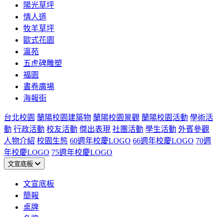
陽光草坪
情人道
牧羊草坪
歐式花園
瀛苑
五虎碑雕塑
福園
書卷廣場
海報街
台北校園
蘭陽校園建築物
蘭陽校園景觀
蘭陽校園活動
學術活
動
行政活動
校友活動
傑出表現
社團活動
學生活動
外賓參觀
人物介紹
校園生態
60週年校慶LOGO
66週年校慶LOGO
70週
年校慶LOGO
75週年校慶LOGO
文宣底板
文宣底板
簡報
桌牌