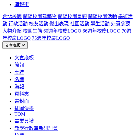
海報街
台北校園
蘭陽校園建築物
蘭陽校園景觀
蘭陽校園活動
學術活
動
行政活動
校友活動
傑出表現
社團活動
學生活動
外賓參觀
人物介紹
校園生態
60週年校慶LOGO
66週年校慶LOGO
70週
年校慶LOGO
75週年校慶LOGO
文宣底板
文宣底板
簡報
桌牌
名牌
海報
資料夾
書封面
插圖漫畫
TQM
畢業典禮
教學行政革新研討會