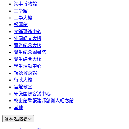
海事博物館
工學館
工學大樓
松濤館
文錙藝術中心
外國語文大樓
驚聲紀念大樓
覺生紀念圖書館
覺生綜合大樓
學生活動中心
視聽教育館
行政大樓
宮燈教室
守謙國際會議中心
校史館暨張建邦創辦人紀念館
其他
淡水校園景觀