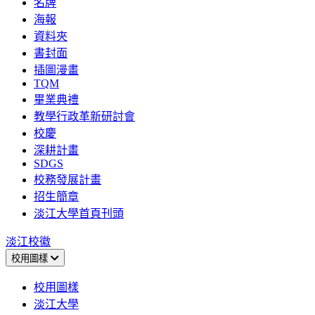
名牌
海報
資料夾
書封面
插圖漫畫
TQM
畢業典禮
教學行政革新研討會
校慶
深耕計畫
SDGS
校務發展計畫
招生簡章
淡江大學首頁刊頭
淡江校徽
校用圖樣
校用圖樣
淡江大學