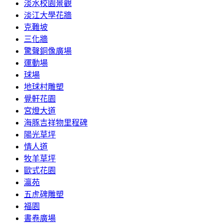
淡水校園景觀
淡江大學花牆
克難坡
三化牆
驚聲銅像廣場
運動場
球場
地球村雕塑
覺軒花園
宮燈大道
海豚吉祥物里程碑
陽光草坪
情人道
牧羊草坪
歐式花園
瀛苑
五虎碑雕塑
福園
書卷廣場