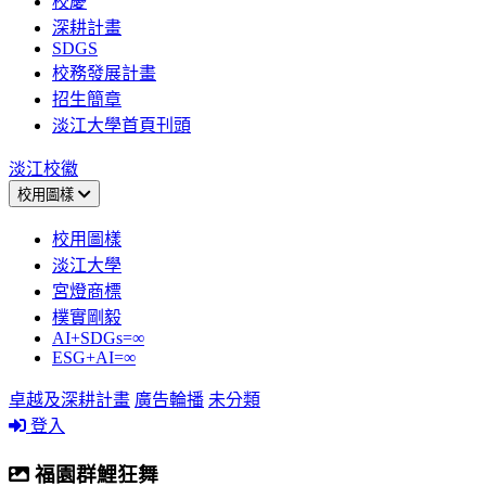
校慶
深耕計畫
SDGS
校務發展計畫
招生簡章
淡江大學首頁刊頭
淡江校徽
校用圖樣
校用圖樣
淡江大學
宮燈商標
樸實剛毅
AI+SDGs=∞
ESG+AI=∞
卓越及深耕計畫
廣告輪播
未分類
登入
福園群鯉狂舞