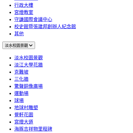
行政大樓
宮燈教室
守謙國際會議中心
校史館暨張建邦創辦人紀念館
其他
淡水校園景觀
淡水校園景觀
淡江大學花牆
克難坡
三化牆
驚聲銅像廣場
運動場
球場
地球村雕塑
覺軒花園
宮燈大道
海豚吉祥物里程碑