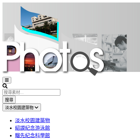
Open
sidebar
Search
搜尋
淡水校園建築物
淡水校園建築物
紹謨紀念游泳館
騮先紀念科學館