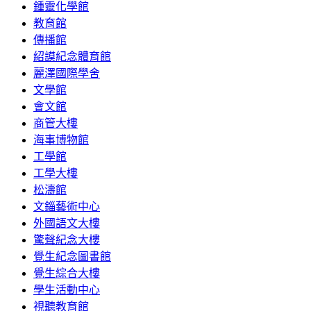
鍾靈化學館
教育館
傳播館
紹謨紀念體育館
麗澤國際學舍
文學館
會文館
商管大樓
海事博物館
工學館
工學大樓
松濤館
文錙藝術中心
外國語文大樓
驚聲紀念大樓
覺生紀念圖書館
覺生綜合大樓
學生活動中心
視聽教育館