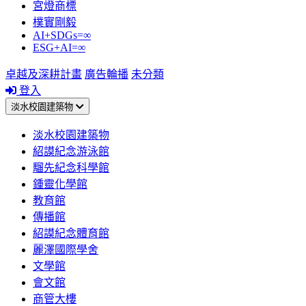
宮燈商標
樸實剛毅
AI+SDGs=∞
ESG+AI=∞
卓越及深耕計畫
廣告輪播
未分類
登入
淡水校園建築物
淡水校園建築物
紹謨紀念游泳館
騮先紀念科學館
鍾靈化學館
教育館
傳播館
紹謨紀念體育館
麗澤國際學舍
文學館
會文館
商管大樓