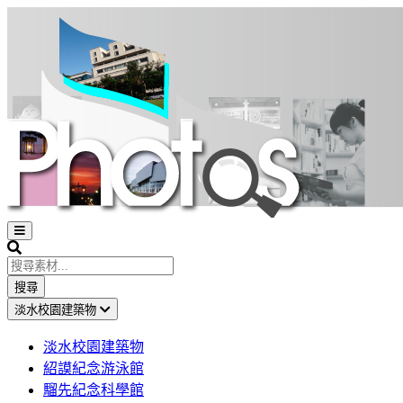
Open
sidebar
Search
搜尋
淡水校園建築物
淡水校園建築物
紹謨紀念游泳館
騮先紀念科學館