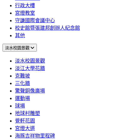
行政大樓
宮燈教室
守謙國際會議中心
校史館暨張建邦創辦人紀念館
其他
淡水校園景觀
淡水校園景觀
淡江大學花牆
克難坡
三化牆
驚聲銅像廣場
運動場
球場
地球村雕塑
覺軒花園
宮燈大道
海豚吉祥物里程碑