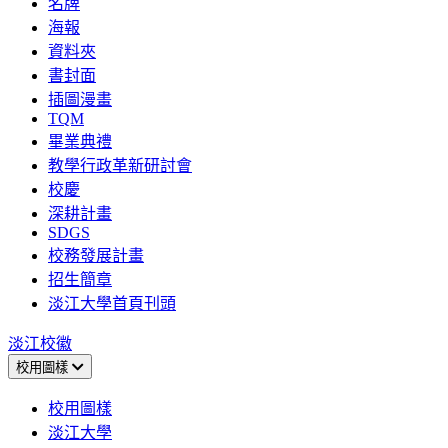
名牌
海報
資料夾
書封面
插圖漫畫
TQM
畢業典禮
教學行政革新研討會
校慶
深耕計畫
SDGS
校務發展計畫
招生簡章
淡江大學首頁刊頭
淡江校徽
校用圖樣
校用圖樣
淡江大學