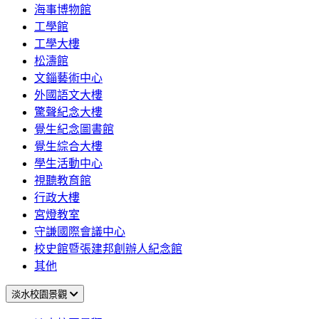
海事博物館
工學館
工學大樓
松濤館
文錙藝術中心
外國語文大樓
驚聲紀念大樓
覺生紀念圖書館
覺生綜合大樓
學生活動中心
視聽教育館
行政大樓
宮燈教室
守謙國際會議中心
校史館暨張建邦創辦人紀念館
其他
淡水校園景觀