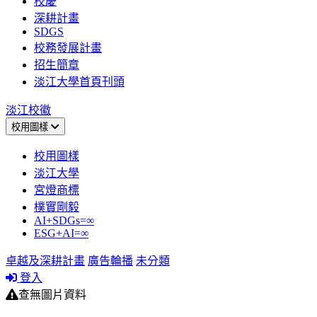
校慶
深耕計畫
SDGS
校務發展計畫
招生簡章
淡江大學首頁刊頭
淡江校徽
校用圖樣
校用圖樣
淡江大學
宮燈商標
樸實剛毅
AI+SDGs=∞
ESG+AI=∞
卓越及深耕計畫
廣告輪播
未分類
登入
查無圖片資料