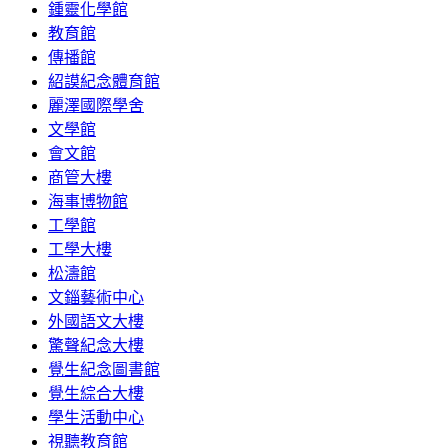
鍾靈化學館
教育館
傳播館
紹謨紀念體育館
麗澤國際學舍
文學館
會文館
商管大樓
海事博物館
工學館
工學大樓
松濤館
文錙藝術中心
外國語文大樓
驚聲紀念大樓
覺生紀念圖書館
覺生綜合大樓
學生活動中心
視聽教育館