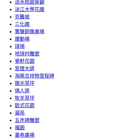
淡水校園景觀
淡江大學花牆
克難坡
三化牆
驚聲銅像廣場
運動場
球場
地球村雕塑
覺軒花園
宮燈大道
海豚吉祥物里程碑
陽光草坪
情人道
牧羊草坪
歐式花園
瀛苑
五虎碑雕塑
福園
書卷廣場