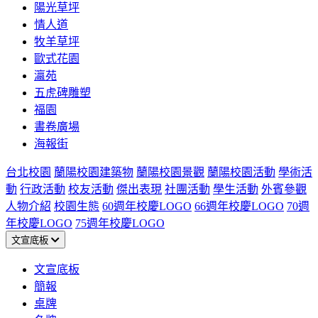
陽光草坪
情人道
牧羊草坪
歐式花園
瀛苑
五虎碑雕塑
福園
書卷廣場
海報街
台北校園
蘭陽校園建築物
蘭陽校園景觀
蘭陽校園活動
學術活
動
行政活動
校友活動
傑出表現
社團活動
學生活動
外賓參觀
人物介紹
校園生態
60週年校慶LOGO
66週年校慶LOGO
70週
年校慶LOGO
75週年校慶LOGO
文宣底板
文宣底板
簡報
桌牌