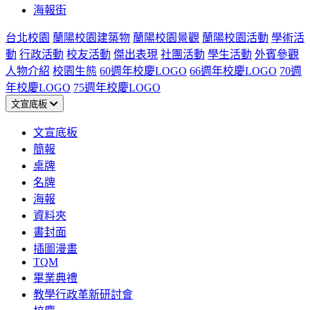
海報街
台北校園
蘭陽校園建築物
蘭陽校園景觀
蘭陽校園活動
學術活
動
行政活動
校友活動
傑出表現
社團活動
學生活動
外賓參觀
人物介紹
校園生態
60週年校慶LOGO
66週年校慶LOGO
70週
年校慶LOGO
75週年校慶LOGO
文宣底板
文宣底板
簡報
桌牌
名牌
海報
資料夾
書封面
插圖漫畫
TQM
畢業典禮
教學行政革新研討會