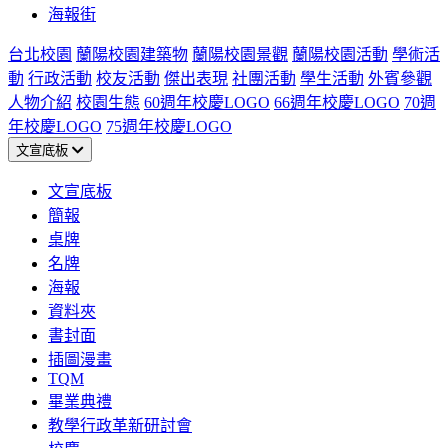
海報街
台北校園
蘭陽校園建築物
蘭陽校園景觀
蘭陽校園活動
學術活
動
行政活動
校友活動
傑出表現
社團活動
學生活動
外賓參觀
人物介紹
校園生態
60週年校慶LOGO
66週年校慶LOGO
70週
年校慶LOGO
75週年校慶LOGO
文宣底板
文宣底板
簡報
桌牌
名牌
海報
資料夾
書封面
插圖漫畫
TQM
畢業典禮
教學行政革新研討會