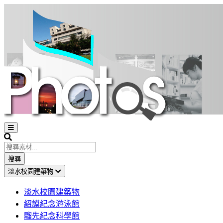
Open
sidebar
Search
搜尋
淡水校園建築物
淡水校園建築物
紹謨紀念游泳館
騮先紀念科學館