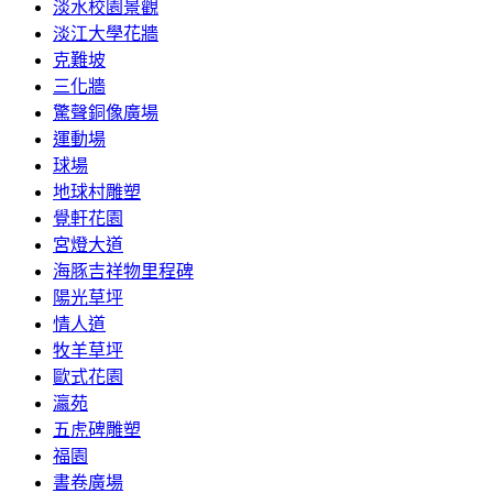
淡水校園景觀
淡江大學花牆
克難坡
三化牆
驚聲銅像廣場
運動場
球場
地球村雕塑
覺軒花園
宮燈大道
海豚吉祥物里程碑
陽光草坪
情人道
牧羊草坪
歐式花園
瀛苑
五虎碑雕塑
福園
書卷廣場