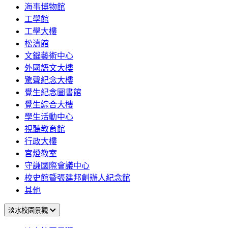
海事博物館
工學館
工學大樓
松濤館
文錙藝術中心
外國語文大樓
驚聲紀念大樓
覺生紀念圖書館
覺生綜合大樓
學生活動中心
視聽教育館
行政大樓
宮燈教室
守謙國際會議中心
校史館暨張建邦創辦人紀念館
其他
淡水校園景觀