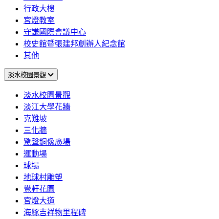
行政大樓
宮燈教室
守謙國際會議中心
校史館暨張建邦創辦人紀念館
其他
淡水校園景觀
淡水校園景觀
淡江大學花牆
克難坡
三化牆
驚聲銅像廣場
運動場
球場
地球村雕塑
覺軒花園
宮燈大道
海豚吉祥物里程碑