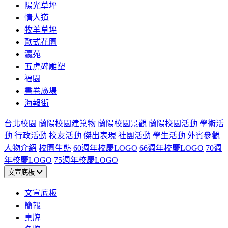
陽光草坪
情人道
牧羊草坪
歐式花園
瀛苑
五虎碑雕塑
福園
書卷廣場
海報街
台北校園
蘭陽校園建築物
蘭陽校園景觀
蘭陽校園活動
學術活
動
行政活動
校友活動
傑出表現
社團活動
學生活動
外賓參觀
人物介紹
校園生態
60週年校慶LOGO
66週年校慶LOGO
70週
年校慶LOGO
75週年校慶LOGO
文宣底板
文宣底板
簡報
桌牌