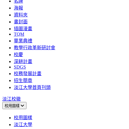
名牌
海報
資料夾
書封面
插圖漫畫
TQM
畢業典禮
教學行政革新研討會
校慶
深耕計畫
SDGS
校務發展計畫
招生簡章
淡江大學首頁刊頭
淡江校徽
校用圖樣
校用圖樣
淡江大學