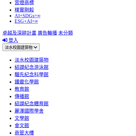
宮燈商標
樸實剛毅
AI+SDGs=∞
ESG+AI=∞
卓越及深耕計畫
廣告輪播
未分類
登入
淡水校園建築物
淡水校園建築物
紹謨紀念游泳館
騮先紀念科學館
鍾靈化學館
教育館
傳播館
紹謨紀念體育館
麗澤國際學舍
文學館
會文館
商管大樓