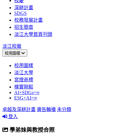
校慶
深耕計畫
SDGS
校務發展計畫
招生簡章
淡江大學首頁刊頭
淡江校徽
校用圖樣
校用圖樣
淡江大學
宮燈商標
樸實剛毅
AI+SDGs=∞
ESG+AI=∞
卓越及深耕計畫
廣告輪播
未分類
登入
學弟妹與教授合照