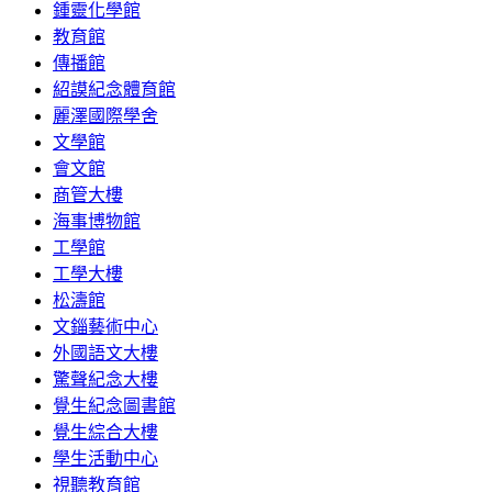
鍾靈化學館
教育館
傳播館
紹謨紀念體育館
麗澤國際學舍
文學館
會文館
商管大樓
海事博物館
工學館
工學大樓
松濤館
文錙藝術中心
外國語文大樓
驚聲紀念大樓
覺生紀念圖書館
覺生綜合大樓
學生活動中心
視聽教育館