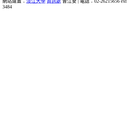
網站建置：
淡江大學
資訊處
曾江安 | 電話：02-26215656 ext
3484