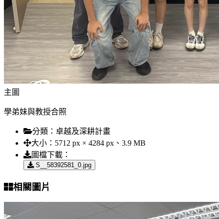
主圖
學弟妹與教授合照
分類：
卓越及深耕計畫
大小：
5712 px × 4284 px、3.9 MB
圖檔下載：
S__58392581_0.jpg
相關圖片