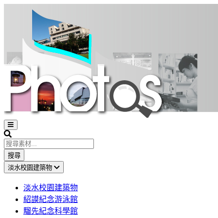
Open
sidebar
Search
搜尋
淡水校園建築物
淡水校園建築物
紹謨紀念游泳館
騮先紀念科學館