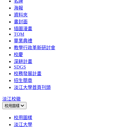
名牌
海報
資料夾
書封面
插圖漫畫
TQM
畢業典禮
教學行政革新研討會
校慶
深耕計畫
SDGS
校務發展計畫
招生簡章
淡江大學首頁刊頭
淡江校徽
校用圖樣
校用圖樣
淡江大學