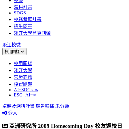
校慶
深耕計畫
SDGS
校務發展計畫
招生簡章
淡江大學首頁刊頭
淡江校徽
校用圖樣
校用圖樣
淡江大學
宮燈商標
樸實剛毅
AI+SDGs=∞
ESG+AI=∞
卓越及深耕計畫
廣告輪播
未分類
登入
亞洲研究所 2009 Homecoming Day 校友返校日