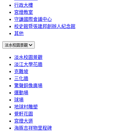
行政大樓
宮燈教室
守謙國際會議中心
校史館暨張建邦創辦人紀念館
其他
淡水校園景觀
淡水校園景觀
淡江大學花牆
克難坡
三化牆
驚聲銅像廣場
運動場
球場
地球村雕塑
覺軒花園
宮燈大道
海豚吉祥物里程碑