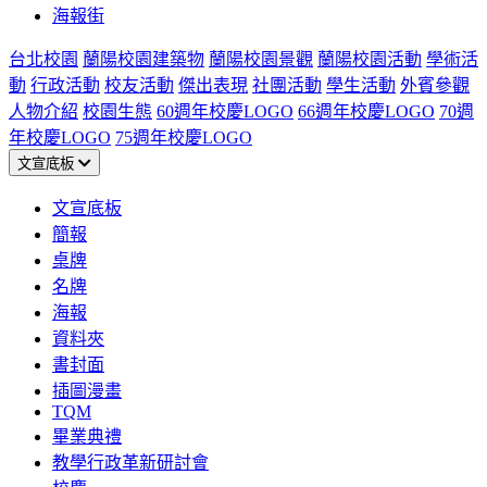
海報街
台北校園
蘭陽校園建築物
蘭陽校園景觀
蘭陽校園活動
學術活
動
行政活動
校友活動
傑出表現
社團活動
學生活動
外賓參觀
人物介紹
校園生態
60週年校慶LOGO
66週年校慶LOGO
70週
年校慶LOGO
75週年校慶LOGO
文宣底板
文宣底板
簡報
桌牌
名牌
海報
資料夾
書封面
插圖漫畫
TQM
畢業典禮
教學行政革新研討會