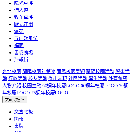
陽光草坪
情人道
牧羊草坪
歐式花園
瀛苑
五虎碑雕塑
福園
書卷廣場
海報街
台北校園
蘭陽校園建築物
蘭陽校園景觀
蘭陽校園活動
學術活
動
行政活動
校友活動
傑出表現
社團活動
學生活動
外賓參觀
人物介紹
校園生態
60週年校慶LOGO
66週年校慶LOGO
70週
年校慶LOGO
75週年校慶LOGO
文宣底板
文宣底板
簡報
桌牌