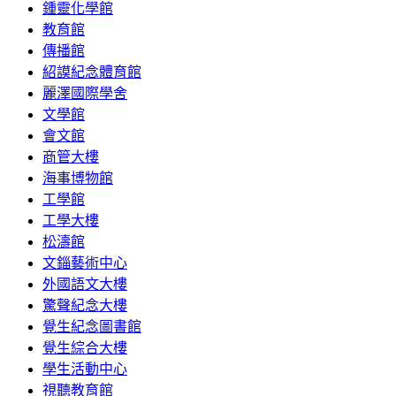
鍾靈化學館
教育館
傳播館
紹謨紀念體育館
麗澤國際學舍
文學館
會文館
商管大樓
海事博物館
工學館
工學大樓
松濤館
文錙藝術中心
外國語文大樓
驚聲紀念大樓
覺生紀念圖書館
覺生綜合大樓
學生活動中心
視聽教育館