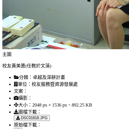
主圖
校友黃美惠(任教於文藻)
分類：
卓越及深耕計畫
單位：
校友服務暨資源發展處
文案：
攝影：
大小：
2048 px × 1536 px、892.25 KB
圖檔下載：
DSC01818.JPG
原始檔下載：