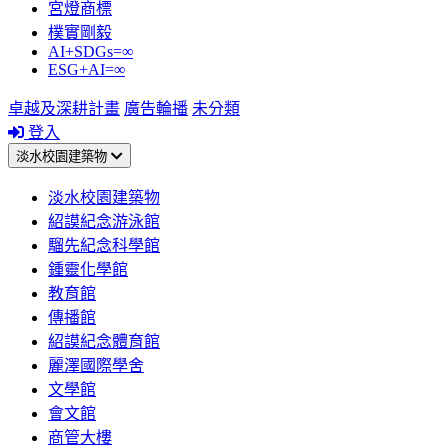
宮燈商標
樸實剛毅
AI+SDGs=∞
ESG+AI=∞
卓越及深耕計畫
廣告輪播
未分類
登入
淡水校園建築物
淡水校園建築物
紹謨紀念游泳館
騮先紀念科學館
鍾靈化學館
教育館
傳播館
紹謨紀念體育館
麗澤國際學舍
文學館
會文館
商管大樓