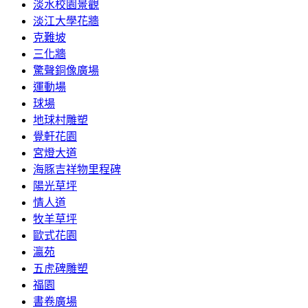
淡水校園景觀
淡江大學花牆
克難坡
三化牆
驚聲銅像廣場
運動場
球場
地球村雕塑
覺軒花園
宮燈大道
海豚吉祥物里程碑
陽光草坪
情人道
牧羊草坪
歐式花園
瀛苑
五虎碑雕塑
福園
書卷廣場