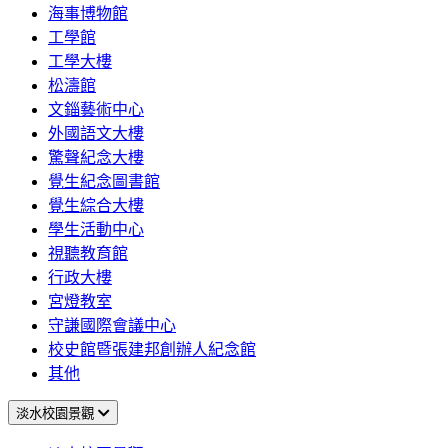
海事博物館
工學館
工學大樓
松濤館
文錙藝術中心
外國語文大樓
驚聲紀念大樓
覺生紀念圖書館
覺生綜合大樓
學生活動中心
視聽教育館
行政大樓
宮燈教室
守謙國際會議中心
校史館暨張建邦創辦人紀念館
其他
淡水校園景觀