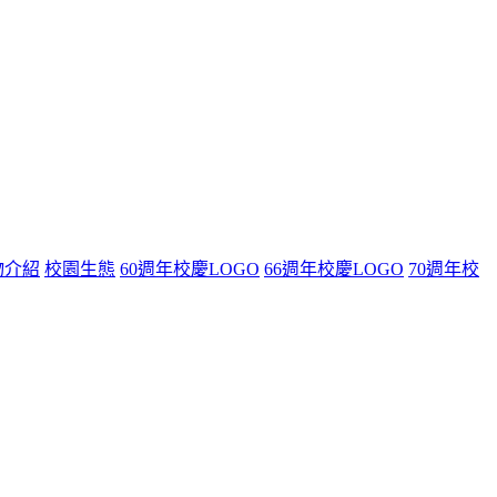
物介紹
校園生態
60週年校慶LOGO
66週年校慶LOGO
70週年校