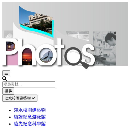
Open
sidebar
Search
搜尋
淡水校園建築物
淡水校園建築物
紹謨紀念游泳館
騮先紀念科學館