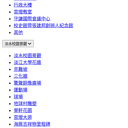
行政大樓
宮燈教室
守謙國際會議中心
校史館暨張建邦創辦人紀念館
其他
淡水校園景觀
淡水校園景觀
淡江大學花牆
克難坡
三化牆
驚聲銅像廣場
運動場
球場
地球村雕塑
覺軒花園
宮燈大道
海豚吉祥物里程碑