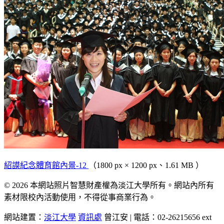
紹謨紀念體育館內景-12
（1800 px × 1200 px、1.61 MB ）
© 2026 本網站照片智慧財產權為淡江大學所有。網站內所有
素材限校內活動使用，不得從事商業行為。
網站建置：
淡江大學
資訊處
曾江安 | 電話：02-26215656 ext