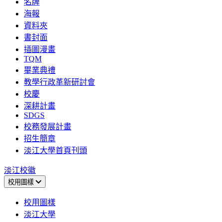
名牌
海報
資料夾
書封面
插圖漫畫
TQM
畢業典禮
教學行政革新研討會
校慶
深耕計畫
SDGS
校務發展計畫
招生簡章
淡江大學首頁刊頭
淡江校徽
校用圖樣
校用圖樣
淡江大學