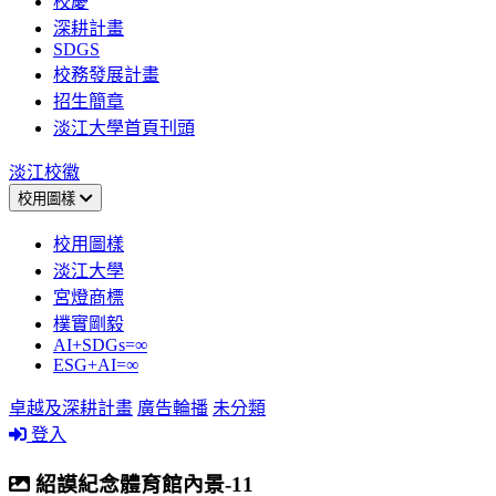
校慶
深耕計畫
SDGS
校務發展計畫
招生簡章
淡江大學首頁刊頭
淡江校徽
校用圖樣
校用圖樣
淡江大學
宮燈商標
樸實剛毅
AI+SDGs=∞
ESG+AI=∞
卓越及深耕計畫
廣告輪播
未分類
登入
紹謨紀念體育館內景-11