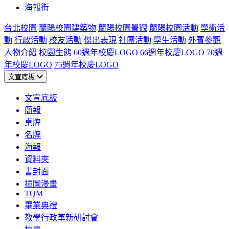
海報街
台北校園
蘭陽校園建築物
蘭陽校園景觀
蘭陽校園活動
學術活
動
行政活動
校友活動
傑出表現
社團活動
學生活動
外賓參觀
人物介紹
校園生態
60週年校慶LOGO
66週年校慶LOGO
70週
年校慶LOGO
75週年校慶LOGO
文宣底板
文宣底板
簡報
桌牌
名牌
海報
資料夾
書封面
插圖漫畫
TQM
畢業典禮
教學行政革新研討會