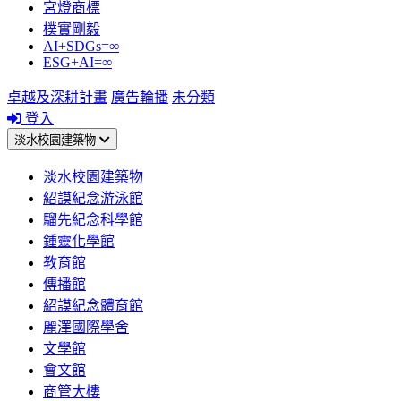
宮燈商標
樸實剛毅
AI+SDGs=∞
ESG+AI=∞
卓越及深耕計畫
廣告輪播
未分類
登入
淡水校園建築物
淡水校園建築物
紹謨紀念游泳館
騮先紀念科學館
鍾靈化學館
教育館
傳播館
紹謨紀念體育館
麗澤國際學舍
文學館
會文館
商管大樓