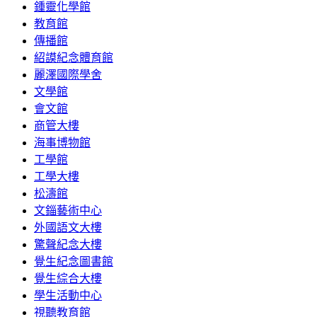
鍾靈化學館
教育館
傳播館
紹謨紀念體育館
麗澤國際學舍
文學館
會文館
商管大樓
海事博物館
工學館
工學大樓
松濤館
文錙藝術中心
外國語文大樓
驚聲紀念大樓
覺生紀念圖書館
覺生綜合大樓
學生活動中心
視聽教育館