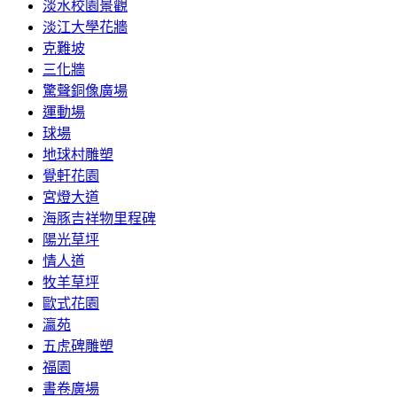
淡水校園景觀
淡江大學花牆
克難坡
三化牆
驚聲銅像廣場
運動場
球場
地球村雕塑
覺軒花園
宮燈大道
海豚吉祥物里程碑
陽光草坪
情人道
牧羊草坪
歐式花園
瀛苑
五虎碑雕塑
福園
書卷廣場