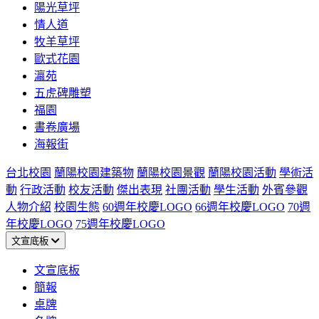
陽光草坪
情人道
牧羊草坪
歐式花園
瀛苑
五虎碑雕塑
福園
書卷廣場
海報街
台北校園
蘭陽校園建築物
蘭陽校園景觀
蘭陽校園活動
學術活
動
行政活動
校友活動
傑出表現
社團活動
學生活動
外賓參觀
人物介紹
校園生態
60週年校慶LOGO
66週年校慶LOGO
70週
年校慶LOGO
75週年校慶LOGO
文宣底板
文宣底板
簡報
桌牌