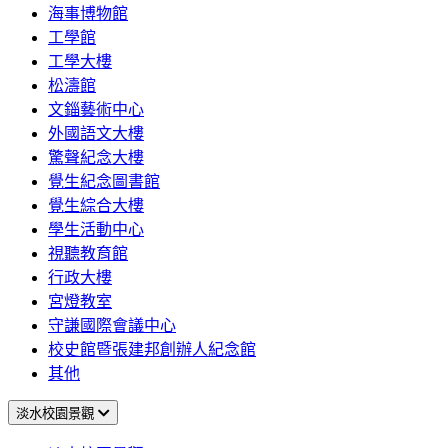
海事博物館
工學館
工學大樓
松濤館
文錙藝術中心
外國語文大樓
驚聲紀念大樓
覺生紀念圖書館
覺生綜合大樓
學生活動中心
視聽教育館
行政大樓
宮燈教室
守謙國際會議中心
校史館暨張建邦創辦人紀念館
其他
淡水校園景觀