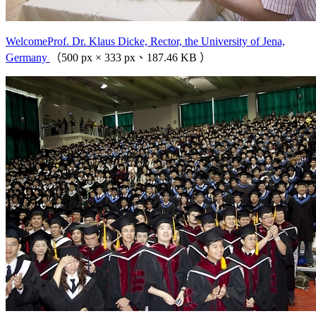
WelcomeProf. Dr. Klaus Dicke, Rector, the University of Jena,
Germany
（500 px × 333 px、187.46 KB ）