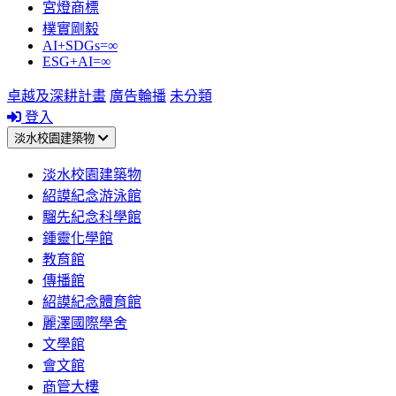
宮燈商標
樸實剛毅
AI+SDGs=∞
ESG+AI=∞
卓越及深耕計畫
廣告輪播
未分類
登入
淡水校園建築物
淡水校園建築物
紹謨紀念游泳館
騮先紀念科學館
鍾靈化學館
教育館
傳播館
紹謨紀念體育館
麗澤國際學舍
文學館
會文館
商管大樓