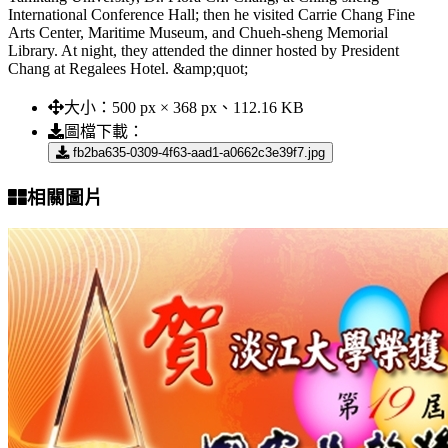
International Conference Hall; then he visited Carrie Chang Fine
Arts Center, Maritime Museum, and Chueh-sheng Memorial
Library. At night, they attended the dinner hosted by President
Chang at Regalees Hotel. &amp;quot;
大小：
500 px × 368 px、112.16 KB
圖檔下載：
fb2ba635-0309-4f63-aad1-a0662c3e39f7.jpg
相關圖片