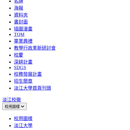
名牌
海報
資料夾
書封面
插圖漫畫
TQM
畢業典禮
教學行政革新研討會
校慶
深耕計畫
SDGS
校務發展計畫
招生簡章
淡江大學首頁刊頭
淡江校徽
校用圖樣
校用圖樣
淡江大學