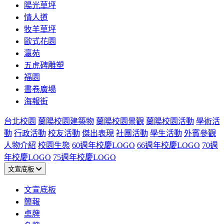
陽光草坪
情人道
牧羊草坪
歐式花園
瀛苑
五虎碑雕塑
福園
書卷廣場
海報街
台北校園
蘭陽校園建築物
蘭陽校園景觀
蘭陽校園活動
學術活
動
行政活動
校友活動
傑出表現
社團活動
學生活動
外賓參觀
人物介紹
校園生態
60週年校慶LOGO
66週年校慶LOGO
70週
年校慶LOGO
75週年校慶LOGO
文宣底板
文宣底板
簡報
桌牌