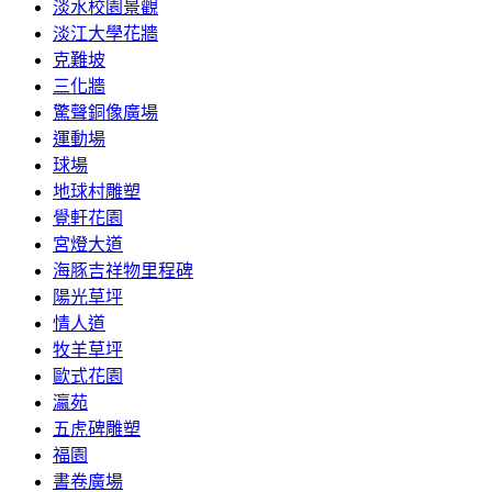
淡水校園景觀
淡江大學花牆
克難坡
三化牆
驚聲銅像廣場
運動場
球場
地球村雕塑
覺軒花園
宮燈大道
海豚吉祥物里程碑
陽光草坪
情人道
牧羊草坪
歐式花園
瀛苑
五虎碑雕塑
福園
書卷廣場