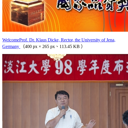
WelcomeProf. Dr. Klaus Dicke, Rector, the University of Jena,
Germany
（400 px × 265 px、113.45 KB ）