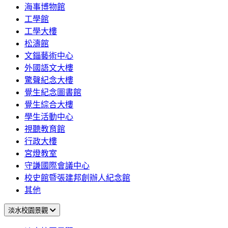
海事博物館
工學館
工學大樓
松濤館
文錙藝術中心
外國語文大樓
驚聲紀念大樓
覺生紀念圖書館
覺生綜合大樓
學生活動中心
視聽教育館
行政大樓
宮燈教室
守謙國際會議中心
校史館暨張建邦創辦人紀念館
其他
淡水校園景觀