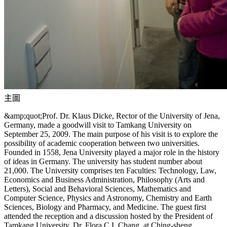
主圖
&amp;quot;Prof. Dr. Klaus Dicke, Rector of the University of Jena,
Germany, made a goodwill visit to Tamkang University on
September 25, 2009. The main purpose of his visit is to explore the
possibility of academic cooperation between two universities.
Founded in 1558, Jena University played a major role in the history
of ideas in Germany. The university has student number about
21,000. The University comprises ten Faculties: Technology, Law,
Economics and Business Administration, Philosophy (Arts and
Letters), Social and Behavioral Sciences, Mathematics and
Computer Science, Physics and Astronomy, Chemistry and Earth
Sciences, Biology and Pharmacy, and Medicine. The guest first
attended the reception and a discussion hosted by the President of
Tamkang University, Dr. Flora C.I. Chang, at Ching-sheng