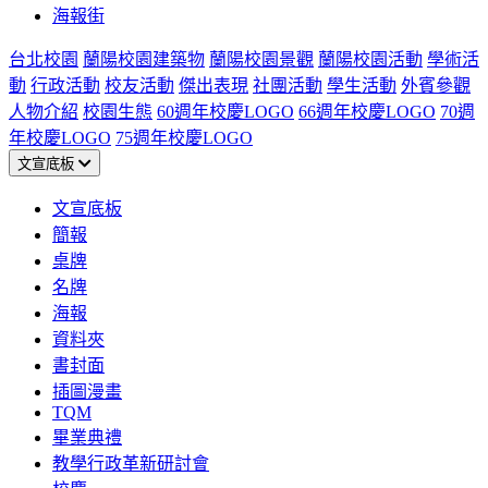
海報街
台北校園
蘭陽校園建築物
蘭陽校園景觀
蘭陽校園活動
學術活
動
行政活動
校友活動
傑出表現
社團活動
學生活動
外賓參觀
人物介紹
校園生態
60週年校慶LOGO
66週年校慶LOGO
70週
年校慶LOGO
75週年校慶LOGO
文宣底板
文宣底板
簡報
桌牌
名牌
海報
資料夾
書封面
插圖漫畫
TQM
畢業典禮
教學行政革新研討會