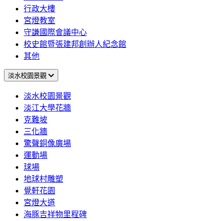
行政大樓
宮燈教室
守謙國際會議中心
校史館暨張建邦創辦人紀念館
其他
淡水校園景觀
淡水校園景觀
淡江大學花牆
克難坡
三化牆
驚聲銅像廣場
運動場
球場
地球村雕塑
覺軒花園
宮燈大道
海豚吉祥物里程碑