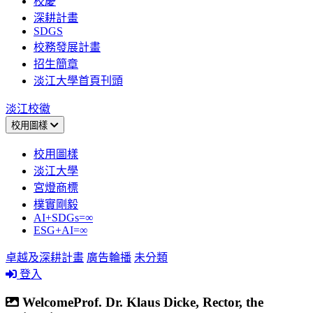
校慶
深耕計畫
SDGS
校務發展計畫
招生簡章
淡江大學首頁刊頭
淡江校徽
校用圖樣
校用圖樣
淡江大學
宮燈商標
樸實剛毅
AI+SDGs=∞
ESG+AI=∞
卓越及深耕計畫
廣告輪播
未分類
登入
WelcomeProf. Dr. Klaus Dicke, Rector, the