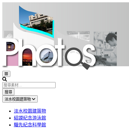
Open
sidebar
Search
搜尋
淡水校園建築物
淡水校園建築物
紹謨紀念游泳館
騮先紀念科學館