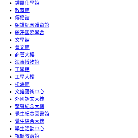
鍾靈化學館
教育館
傳播館
紹謨紀念體育館
麗澤國際學舍
文學館
會文館
商管大樓
海事博物館
工學館
工學大樓
松濤館
文錙藝術中心
外國語文大樓
驚聲紀念大樓
覺生紀念圖書館
覺生綜合大樓
學生活動中心
視聽教育館