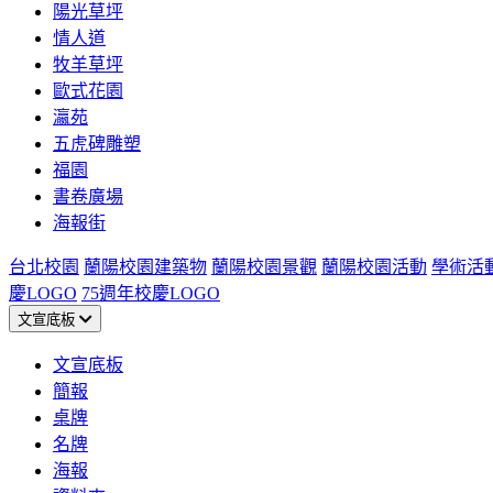
陽光草坪
情人道
牧羊草坪
歐式花園
瀛苑
五虎碑雕塑
福園
書卷廣場
海報街
台北校園
蘭陽校園建築物
蘭陽校園景觀
蘭陽校園活動
學術活
慶LOGO
75週年校慶LOGO
文宣底板
文宣底板
簡報
桌牌
名牌
海報