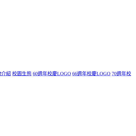
物介紹
校園生態
60週年校慶LOGO
66週年校慶LOGO
70週年校