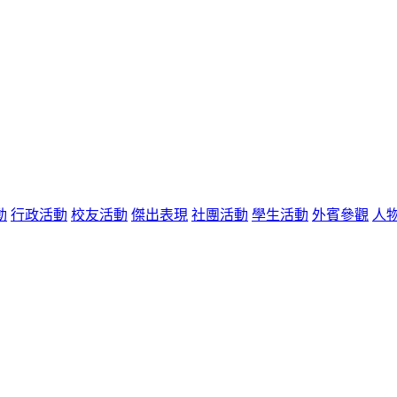
動
行政活動
校友活動
傑出表現
社團活動
學生活動
外賓參觀
人