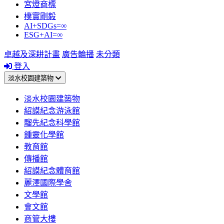
宮燈商標
樸實剛毅
AI+SDGs=∞
ESG+AI=∞
卓越及深耕計畫
廣告輪播
未分類
登入
淡水校園建築物
淡水校園建築物
紹謨紀念游泳館
騮先紀念科學館
鍾靈化學館
教育館
傳播館
紹謨紀念體育館
麗澤國際學舍
文學館
會文館
商管大樓