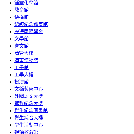
鍾靈化學館
教育館
傳播館
紹謨紀念體育館
麗澤國際學舍
文學館
會文館
商管大樓
海事博物館
工學館
工學大樓
松濤館
文錙藝術中心
外國語文大樓
驚聲紀念大樓
覺生紀念圖書館
覺生綜合大樓
學生活動中心
視聽教育館