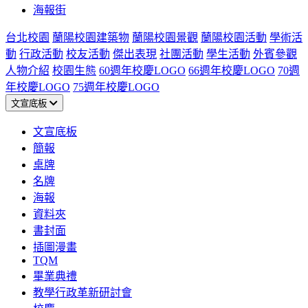
海報街
台北校園
蘭陽校園建築物
蘭陽校園景觀
蘭陽校園活動
學術活
動
行政活動
校友活動
傑出表現
社團活動
學生活動
外賓參觀
人物介紹
校園生態
60週年校慶LOGO
66週年校慶LOGO
70週
年校慶LOGO
75週年校慶LOGO
文宣底板
文宣底板
簡報
桌牌
名牌
海報
資料夾
書封面
插圖漫畫
TQM
畢業典禮
教學行政革新研討會