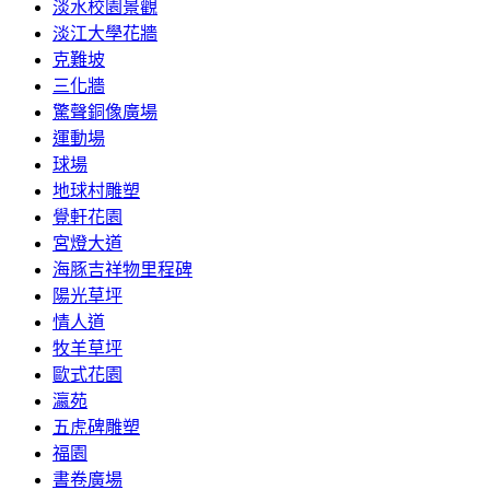
淡水校園景觀
淡江大學花牆
克難坡
三化牆
驚聲銅像廣場
運動場
球場
地球村雕塑
覺軒花園
宮燈大道
海豚吉祥物里程碑
陽光草坪
情人道
牧羊草坪
歐式花園
瀛苑
五虎碑雕塑
福園
書卷廣場