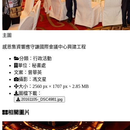
主圖
感恩集資響應守謙國際會議中心興建工程
分類：
行政活動
單位：
秘書處
文案：
曾華英
攝影：
馮文星
大小：
2560 px × 1707 px、2.85 MB
圖檔下載：
20161105-_DSC4981.jpg
相關圖片