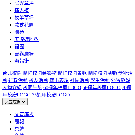
陽光草坪
情人道
牧羊草坪
歐式花園
瀛苑
五虎碑雕塑
福園
書卷廣場
海報街
台北校園
蘭陽校園建築物
蘭陽校園景觀
蘭陽校園活動
學術活
動
行政活動
校友活動
傑出表現
社團活動
學生活動
外賓參觀
人物介紹
校園生態
60週年校慶LOGO
66週年校慶LOGO
70週
年校慶LOGO
75週年校慶LOGO
文宣底板
文宣底板
簡報
桌牌