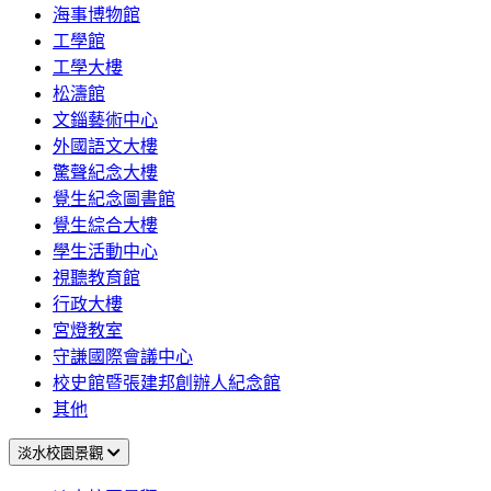
海事博物館
工學館
工學大樓
松濤館
文錙藝術中心
外國語文大樓
驚聲紀念大樓
覺生紀念圖書館
覺生綜合大樓
學生活動中心
視聽教育館
行政大樓
宮燈教室
守謙國際會議中心
校史館暨張建邦創辦人紀念館
其他
淡水校園景觀