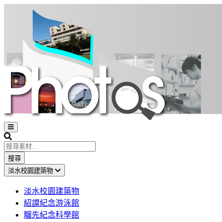
Open
sidebar
Search
搜尋
淡水校園建築物
淡水校園建築物
紹謨紀念游泳館
騮先紀念科學館