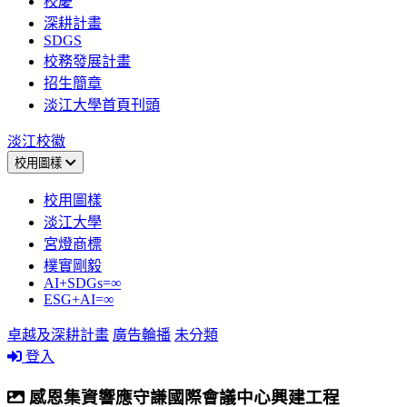
校慶
深耕計畫
SDGS
校務發展計畫
招生簡章
淡江大學首頁刊頭
淡江校徽
校用圖樣
校用圖樣
淡江大學
宮燈商標
樸實剛毅
AI+SDGs=∞
ESG+AI=∞
卓越及深耕計畫
廣告輪播
未分類
登入
感恩集資響應守謙國際會議中心興建工程