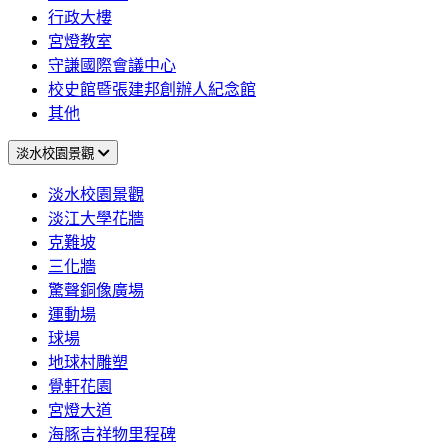
行政大樓
宮燈教室
守謙國際會議中心
校史館暨張建邦創辦人紀念館
其他
淡水校園景觀
淡水校園景觀
淡江大學花牆
克難坡
三化牆
驚聲銅像廣場
運動場
球場
地球村雕塑
覺軒花園
宮燈大道
海豚吉祥物里程碑