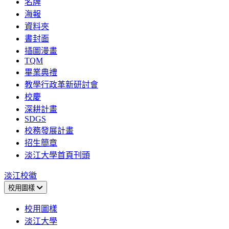
名牌
海報
資料夾
書封面
插圖漫畫
TQM
畢業典禮
教學行政革新研討會
校慶
深耕計畫
SDGS
校務發展計畫
招生簡章
淡江大學首頁刊頭
淡江校徽
校用圖樣
校用圖樣
淡江大學