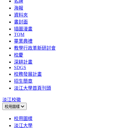
名牌
海報
資料夾
書封面
插圖漫畫
TQM
畢業典禮
教學行政革新研討會
校慶
深耕計畫
SDGS
校務發展計畫
招生簡章
淡江大學首頁刊頭
淡江校徽
校用圖樣
校用圖樣
淡江大學