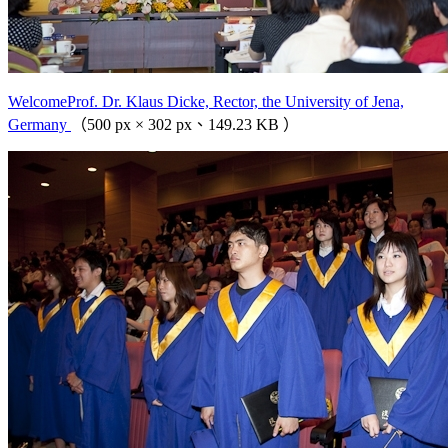
WelcomeProf. Dr. Klaus Dicke, Rector, the University of Jena,
Germany
（500 px × 302 px、149.23 KB ）