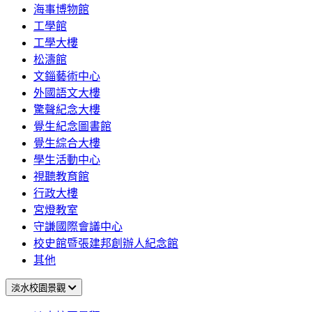
海事博物館
工學館
工學大樓
松濤館
文錙藝術中心
外國語文大樓
驚聲紀念大樓
覺生紀念圖書館
覺生綜合大樓
學生活動中心
視聽教育館
行政大樓
宮燈教室
守謙國際會議中心
校史館暨張建邦創辦人紀念館
其他
淡水校園景觀