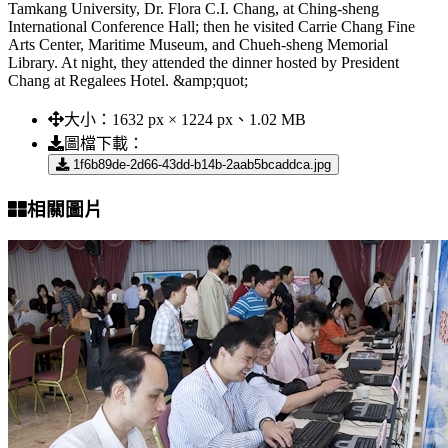
Tamkang University, Dr. Flora C.I. Chang, at Ching-sheng
International Conference Hall; then he visited Carrie Chang Fine
Arts Center, Maritime Museum, and Chueh-sheng Memorial
Library. At night, they attended the dinner hosted by President
Chang at Regalees Hotel. &amp;quot;
大小：
1632 px × 1224 px、1.02 MB
圖檔下載：
1f6b89de-2d66-43dd-b14b-2aab5bcaddca.jpg
相關圖片