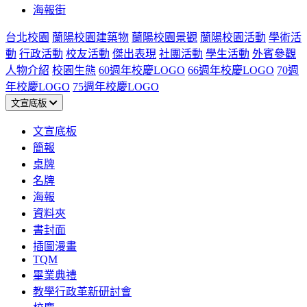
海報街
台北校園
蘭陽校園建築物
蘭陽校園景觀
蘭陽校園活動
學術活
動
行政活動
校友活動
傑出表現
社團活動
學生活動
外賓參觀
人物介紹
校園生態
60週年校慶LOGO
66週年校慶LOGO
70週
年校慶LOGO
75週年校慶LOGO
文宣底板
文宣底板
簡報
桌牌
名牌
海報
資料夾
書封面
插圖漫畫
TQM
畢業典禮
教學行政革新研討會