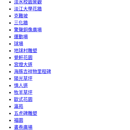
淡水校園景觀
淡江大學花牆
克難坡
三化牆
驚聲銅像廣場
運動場
球場
地球村雕塑
覺軒花園
宮燈大道
海豚吉祥物里程碑
陽光草坪
情人道
牧羊草坪
歐式花園
瀛苑
五虎碑雕塑
福園
書卷廣場