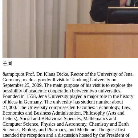
主圖
&amp;quot;Prof. Dr. Klaus Dicke, Rector of the University of Jena,
Germany, made a goodwill visit to Tamkang University on
September 25, 2009. The main purpose of his visit is to explore the
possibility of academic cooperation between two universities.
Founded in 1558, Jena University played a major role in the history
of ideas in Germany. The university has student number about
21,000. The University comprises ten Faculties: Technology, Law,
Economics and Business Administration, Philosophy (Arts and
Letters), Social and Behavioral Sciences, Mathematics and
Computer Science, Physics and Astronomy, Chemistry and Earth
Sciences, Biology and Pharmacy, and Medicine. The guest first
attended the reception and a discussion hosted by the President of