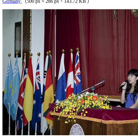
Germany
（500 px × 286 px、143.72 KB ）