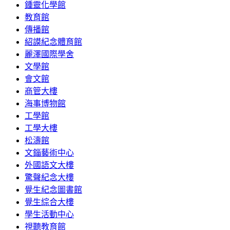
鍾靈化學館
教育館
傳播館
紹謨紀念體育館
麗澤國際學舍
文學館
會文館
商管大樓
海事博物館
工學館
工學大樓
松濤館
文錙藝術中心
外國語文大樓
驚聲紀念大樓
覺生紀念圖書館
覺生綜合大樓
學生活動中心
視聽教育館