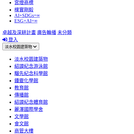
宮燈商標
樸實剛毅
AI+SDGs=∞
ESG+AI=∞
卓越及深耕計畫
廣告輪播
未分類
登入
淡水校園建築物
淡水校園建築物
紹謨紀念游泳館
騮先紀念科學館
鍾靈化學館
教育館
傳播館
紹謨紀念體育館
麗澤國際學舍
文學館
會文館
商管大樓