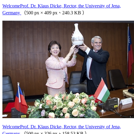
WelcomeProf. Dr. Klaus Dicke, Rector, the University of Jena,
Germany
（500 px × 409 px、240.3 KB ）
WelcomeProf. Dr. Klaus Dicke, Rector, the University of Jena,
Germany
（500 px × 326 px、158.53 KB ）