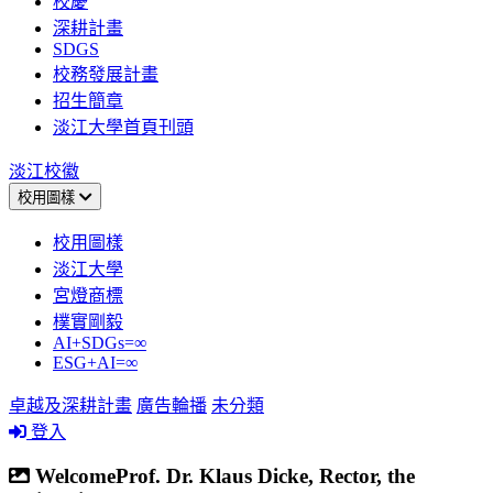
校慶
深耕計畫
SDGS
校務發展計畫
招生簡章
淡江大學首頁刊頭
淡江校徽
校用圖樣
校用圖樣
淡江大學
宮燈商標
樸實剛毅
AI+SDGs=∞
ESG+AI=∞
卓越及深耕計畫
廣告輪播
未分類
登入
WelcomeProf. Dr. Klaus Dicke, Rector, the