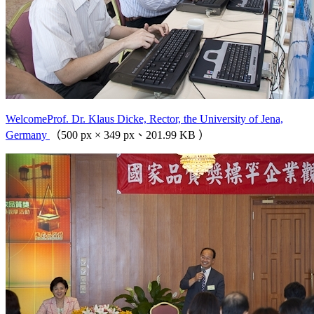
WelcomeProf. Dr. Klaus Dicke, Rector, the University of Jena,
Germany
（500 px × 349 px、201.99 KB ）