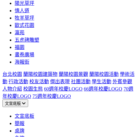
陽光草坪
情人道
牧羊草坪
歐式花園
瀛苑
五虎碑雕塑
福園
書卷廣場
海報街
台北校園
蘭陽校園建築物
蘭陽校園景觀
蘭陽校園活動
學術活
動
行政活動
校友活動
傑出表現
社團活動
學生活動
外賓參觀
人物介紹
校園生態
60週年校慶LOGO
66週年校慶LOGO
70週
年校慶LOGO
75週年校慶LOGO
文宣底板
文宣底板
簡報
桌牌