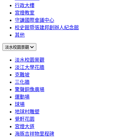
行政大樓
宮燈教室
守謙國際會議中心
校史館暨張建邦創辦人紀念館
其他
淡水校園景觀
淡水校園景觀
淡江大學花牆
克難坡
三化牆
驚聲銅像廣場
運動場
球場
地球村雕塑
覺軒花園
宮燈大道
海豚吉祥物里程碑