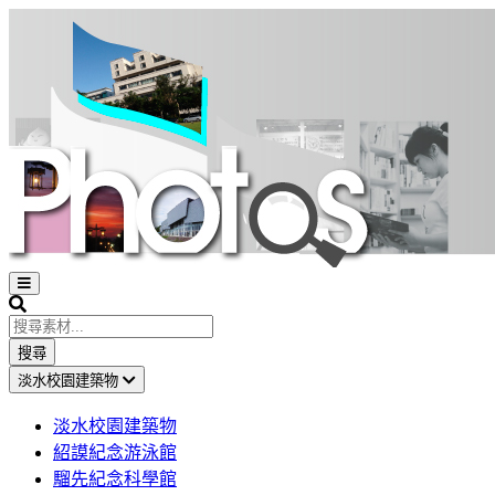
Open
sidebar
Search
搜尋
淡水校園建築物
淡水校園建築物
紹謨紀念游泳館
騮先紀念科學館