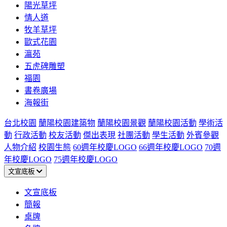
陽光草坪
情人道
牧羊草坪
歐式花園
瀛苑
五虎碑雕塑
福園
書卷廣場
海報街
台北校園
蘭陽校園建築物
蘭陽校園景觀
蘭陽校園活動
學術活
動
行政活動
校友活動
傑出表現
社團活動
學生活動
外賓參觀
人物介紹
校園生態
60週年校慶LOGO
66週年校慶LOGO
70週
年校慶LOGO
75週年校慶LOGO
文宣底板
文宣底板
簡報
桌牌