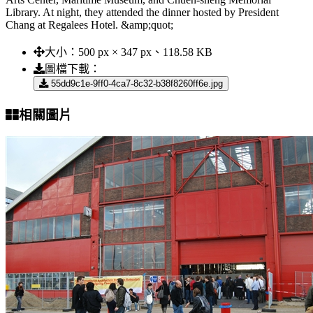
Library. At night, they attended the dinner hosted by President
Chang at Regalees Hotel. &amp;quot;
大小：
500 px × 347 px、118.58 KB
圖檔下載：
55dd9c1e-9ff0-4ca7-8c32-b38f8260ff6e.jpg
相關圖片