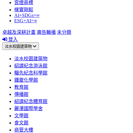
宮燈商標
樸實剛毅
AI+SDGs=∞
ESG+AI=∞
卓越及深耕計畫
廣告輪播
未分類
登入
淡水校園建築物
淡水校園建築物
紹謨紀念游泳館
騮先紀念科學館
鍾靈化學館
教育館
傳播館
紹謨紀念體育館
麗澤國際學舍
文學館
會文館
商管大樓