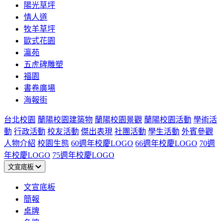
陽光草坪
情人道
牧羊草坪
歐式花園
瀛苑
五虎碑雕塑
福園
書卷廣場
海報街
台北校園
蘭陽校園建築物
蘭陽校園景觀
蘭陽校園活動
學術活
動
行政活動
校友活動
傑出表現
社團活動
學生活動
外賓參觀
人物介紹
校園生態
60週年校慶LOGO
66週年校慶LOGO
70週
年校慶LOGO
75週年校慶LOGO
文宣底板
文宣底板
簡報
桌牌