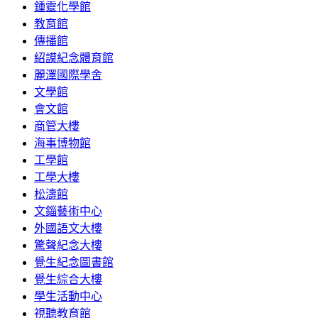
鍾靈化學館
教育館
傳播館
紹謨紀念體育館
麗澤國際學舍
文學館
會文館
商管大樓
海事博物館
工學館
工學大樓
松濤館
文錙藝術中心
外國語文大樓
驚聲紀念大樓
覺生紀念圖書館
覺生綜合大樓
學生活動中心
視聽教育館