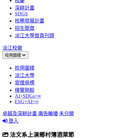
校慶
深耕計畫
SDGS
校務發展計畫
招生簡章
淡江大學首頁刊頭
淡江校徽
校用圖樣
校用圖樣
淡江大學
宮燈商標
樸實剛毅
AI+SDGs=∞
ESG+AI=∞
卓越及深耕計畫
廣告輪播
未分類
登入
法文系上演鄉村薄酒萊節