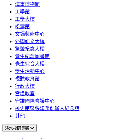
海事博物館
工學館
工學大樓
松濤館
文錙藝術中心
外國語文大樓
驚聲紀念大樓
覺生紀念圖書館
覺生綜合大樓
學生活動中心
視聽教育館
行政大樓
宮燈教室
守謙國際會議中心
校史館暨張建邦創辦人紀念館
其他
淡水校園景觀