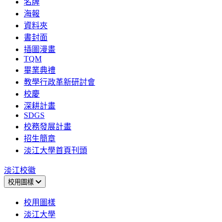
名牌
海報
資料夾
書封面
插圖漫畫
TQM
畢業典禮
教學行政革新研討會
校慶
深耕計畫
SDGS
校務發展計畫
招生簡章
淡江大學首頁刊頭
淡江校徽
校用圖樣
校用圖樣
淡江大學