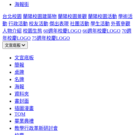
海報街
台北校園
蘭陽校園建築物
蘭陽校園景觀
蘭陽校園活動
學術活
動
行政活動
校友活動
傑出表現
社團活動
學生活動
外賓參觀
人物介紹
校園生態
60週年校慶LOGO
66週年校慶LOGO
70週
年校慶LOGO
75週年校慶LOGO
文宣底板
文宣底板
簡報
桌牌
名牌
海報
資料夾
書封面
插圖漫畫
TQM
畢業典禮
教學行政革新研討會