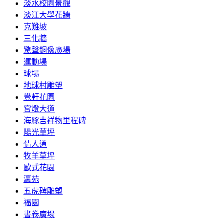
淡水校園景觀
淡江大學花牆
克難坡
三化牆
驚聲銅像廣場
運動場
球場
地球村雕塑
覺軒花園
宮燈大道
海豚吉祥物里程碑
陽光草坪
情人道
牧羊草坪
歐式花園
瀛苑
五虎碑雕塑
福園
書卷廣場