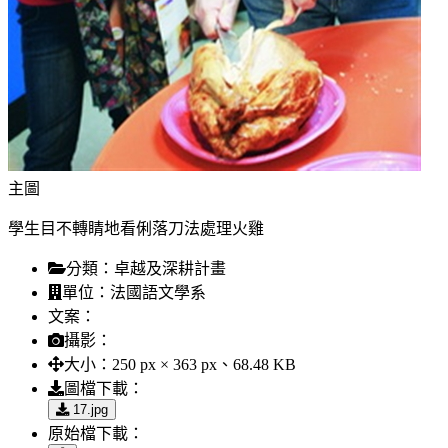
主圖
學生目不轉睛地看俐落刀法處理火雞
分類：
卓越及深耕計畫
單位：
法國語文學系
文案：
攝影：
大小：
250 px × 363 px、68.48 KB
圖檔下載：
17.jpg
原始檔下載：