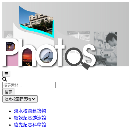
Open
sidebar
Search
搜尋
淡水校園建築物
淡水校園建築物
紹謨紀念游泳館
騮先紀念科學館