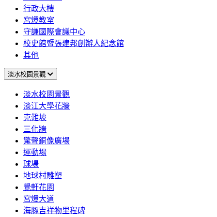
行政大樓
宮燈教室
守謙國際會議中心
校史館暨張建邦創辦人紀念館
其他
淡水校園景觀
淡水校園景觀
淡江大學花牆
克難坡
三化牆
驚聲銅像廣場
運動場
球場
地球村雕塑
覺軒花園
宮燈大道
海豚吉祥物里程碑