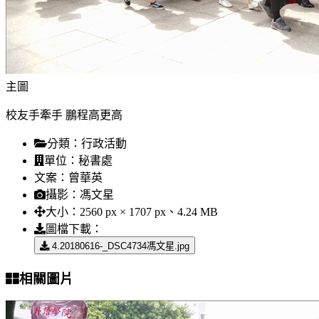
主圖
校友手牽手 鵬程高更高
分類：
行政活動
單位：
秘書處
文案：
曾華英
攝影：
馮文星
大小：
2560 px × 1707 px、4.24 MB
圖檔下載：
4.20180616-_DSC4734馮文星.jpg
相關圖片