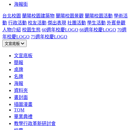
海報街
台北校園
蘭陽校園建築物
蘭陽校園景觀
蘭陽校園活動
學術活
動
行政活動
校友活動
傑出表現
社團活動
學生活動
外賓參觀
人物介紹
校園生態
60週年校慶LOGO
66週年校慶LOGO
70週
年校慶LOGO
75週年校慶LOGO
文宣底板
文宣底板
簡報
桌牌
名牌
海報
資料夾
書封面
插圖漫畫
TQM
畢業典禮
教學行政革新研討會