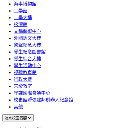
海事博物館
工學館
工學大樓
松濤館
文錙藝術中心
外國語文大樓
驚聲紀念大樓
覺生紀念圖書館
覺生綜合大樓
學生活動中心
視聽教育館
行政大樓
宮燈教室
守謙國際會議中心
校史館暨張建邦創辦人紀念館
其他
淡水校園景觀