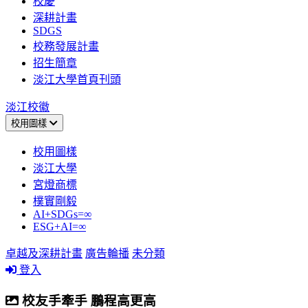
校慶
深耕計畫
SDGS
校務發展計畫
招生簡章
淡江大學首頁刊頭
淡江校徽
校用圖樣
校用圖樣
淡江大學
宮燈商標
樸實剛毅
AI+SDGs=∞
ESG+AI=∞
卓越及深耕計畫
廣告輪播
未分類
登入
校友手牽手 鵬程高更高