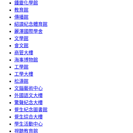
鍾靈化學館
教育館
傳播館
紹謨紀念體育館
麗澤國際學舍
文學館
會文館
商管大樓
海事博物館
工學館
工學大樓
松濤館
文錙藝術中心
外國語文大樓
驚聲紀念大樓
覺生紀念圖書館
覺生綜合大樓
學生活動中心
視聽教育館