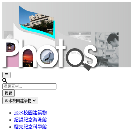
Open
sidebar
Search
搜尋
淡水校園建築物
淡水校園建築物
紹謨紀念游泳館
騮先紀念科學館