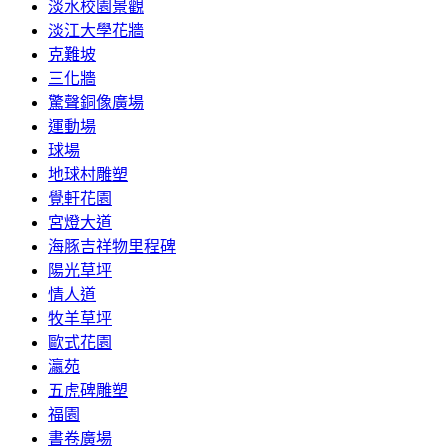
淡水校園景觀
淡江大學花牆
克難坡
三化牆
驚聲銅像廣場
運動場
球場
地球村雕塑
覺軒花園
宮燈大道
海豚吉祥物里程碑
陽光草坪
情人道
牧羊草坪
歐式花園
瀛苑
五虎碑雕塑
福園
書卷廣場