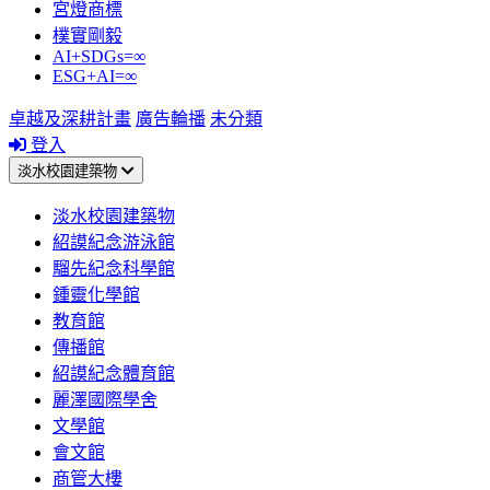
宮燈商標
樸實剛毅
AI+SDGs=∞
ESG+AI=∞
卓越及深耕計畫
廣告輪播
未分類
登入
淡水校園建築物
淡水校園建築物
紹謨紀念游泳館
騮先紀念科學館
鍾靈化學館
教育館
傳播館
紹謨紀念體育館
麗澤國際學舍
文學館
會文館
商管大樓