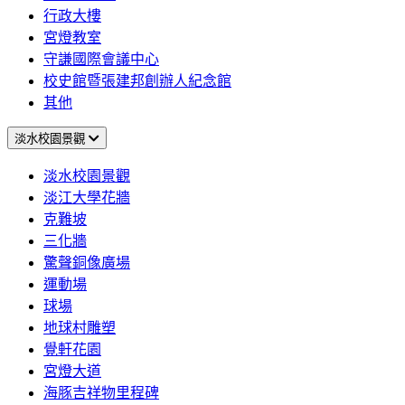
行政大樓
宮燈教室
守謙國際會議中心
校史館暨張建邦創辦人紀念館
其他
淡水校園景觀
淡水校園景觀
淡江大學花牆
克難坡
三化牆
驚聲銅像廣場
運動場
球場
地球村雕塑
覺軒花園
宮燈大道
海豚吉祥物里程碑