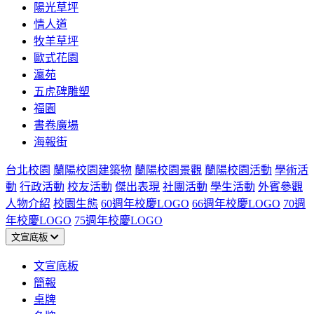
陽光草坪
情人道
牧羊草坪
歐式花園
瀛苑
五虎碑雕塑
福園
書卷廣場
海報街
台北校園
蘭陽校園建築物
蘭陽校園景觀
蘭陽校園活動
學術活
動
行政活動
校友活動
傑出表現
社團活動
學生活動
外賓參觀
人物介紹
校園生態
60週年校慶LOGO
66週年校慶LOGO
70週
年校慶LOGO
75週年校慶LOGO
文宣底板
文宣底板
簡報
桌牌