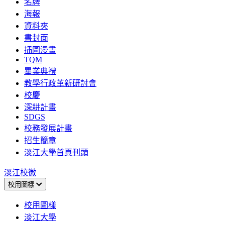
名牌
海報
資料夾
書封面
插圖漫畫
TQM
畢業典禮
教學行政革新研討會
校慶
深耕計畫
SDGS
校務發展計畫
招生簡章
淡江大學首頁刊頭
淡江校徽
校用圖樣
校用圖樣
淡江大學