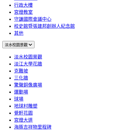
行政大樓
宮燈教室
守謙國際會議中心
校史館暨張建邦創辦人紀念館
其他
淡水校園景觀
淡水校園景觀
淡江大學花牆
克難坡
三化牆
驚聲銅像廣場
運動場
球場
地球村雕塑
覺軒花園
宮燈大道
海豚吉祥物里程碑