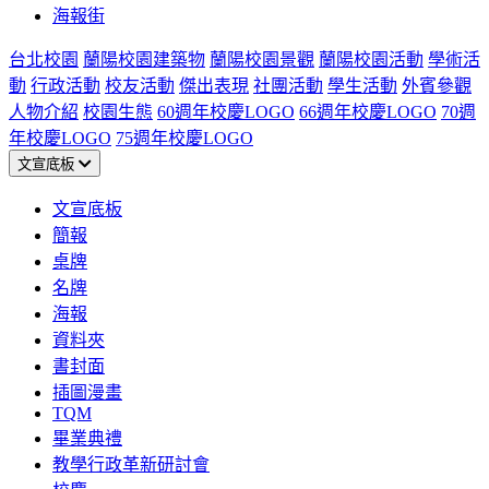
海報街
台北校園
蘭陽校園建築物
蘭陽校園景觀
蘭陽校園活動
學術活
動
行政活動
校友活動
傑出表現
社團活動
學生活動
外賓參觀
人物介紹
校園生態
60週年校慶LOGO
66週年校慶LOGO
70週
年校慶LOGO
75週年校慶LOGO
文宣底板
文宣底板
簡報
桌牌
名牌
海報
資料夾
書封面
插圖漫畫
TQM
畢業典禮
教學行政革新研討會