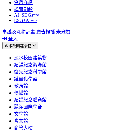
宮燈商標
樸實剛毅
AI+SDGs=∞
ESG+AI=∞
卓越及深耕計畫
廣告輪播
未分類
登入
淡水校園建築物
淡水校園建築物
紹謨紀念游泳館
騮先紀念科學館
鍾靈化學館
教育館
傳播館
紹謨紀念體育館
麗澤國際學舍
文學館
會文館
商管大樓