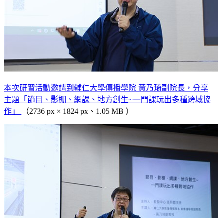
本次研習活動邀請到輔仁大學傳播學院 黃乃琦副院長，分享
主題「節目、影棚、網課、地方創生~一門課玩出多種跨域協
作」
（2736 px × 1824 px、1.05 MB ）