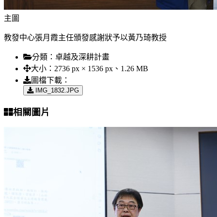
主圖
教發中心張月霞主任頒發感謝狀予以黃乃琦教授
分類：
卓越及深耕計畫
大小：
2736 px × 1536 px、1.26 MB
圖檔下載：
IMG_1832.JPG
相關圖片