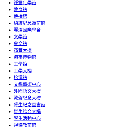
鍾靈化學館
教育館
傳播館
紹謨紀念體育館
麗澤國際學舍
文學館
會文館
商管大樓
海事博物館
工學館
工學大樓
松濤館
文錙藝術中心
外國語文大樓
驚聲紀念大樓
覺生紀念圖書館
覺生綜合大樓
學生活動中心
視聽教育館