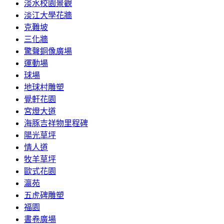
淡水校園景觀
淡江大學花牆
克難坡
三化牆
驚聲銅像廣場
運動場
球場
地球村雕塑
覺軒花園
宮燈大道
海豚吉祥物里程碑
陽光草坪
情人道
牧羊草坪
歐式花園
瀛苑
五虎碑雕塑
福園
書卷廣場