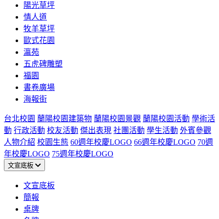
陽光草坪
情人道
牧羊草坪
歐式花園
瀛苑
五虎碑雕塑
福園
書卷廣場
海報街
台北校園
蘭陽校園建築物
蘭陽校園景觀
蘭陽校園活動
學術活
動
行政活動
校友活動
傑出表現
社團活動
學生活動
外賓參觀
人物介紹
校園生態
60週年校慶LOGO
66週年校慶LOGO
70週
年校慶LOGO
75週年校慶LOGO
文宣底板
文宣底板
簡報
桌牌