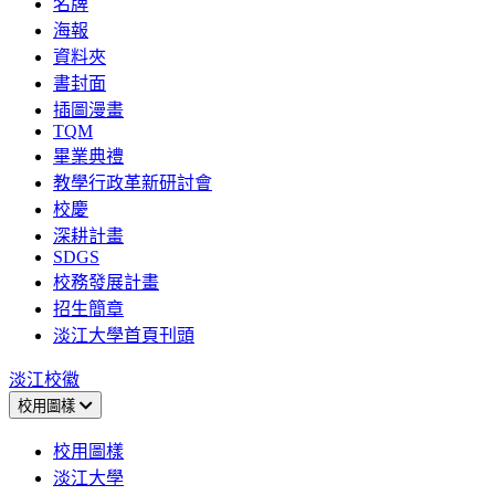
名牌
海報
資料夾
書封面
插圖漫畫
TQM
畢業典禮
教學行政革新研討會
校慶
深耕計畫
SDGS
校務發展計畫
招生簡章
淡江大學首頁刊頭
淡江校徽
校用圖樣
校用圖樣
淡江大學