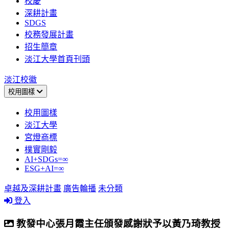
校慶
深耕計畫
SDGS
校務發展計畫
招生簡章
淡江大學首頁刊頭
淡江校徽
校用圖樣
校用圖樣
淡江大學
宮燈商標
樸實剛毅
AI+SDGs=∞
ESG+AI=∞
卓越及深耕計畫
廣告輪播
未分類
登入
教發中心張月霞主任頒發感謝狀予以黃乃琦教授