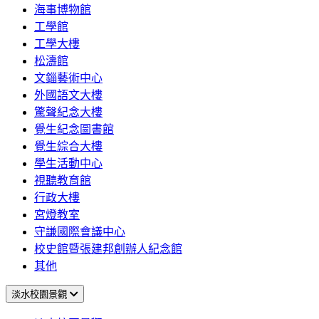
海事博物館
工學館
工學大樓
松濤館
文錙藝術中心
外國語文大樓
驚聲紀念大樓
覺生紀念圖書館
覺生綜合大樓
學生活動中心
視聽教育館
行政大樓
宮燈教室
守謙國際會議中心
校史館暨張建邦創辦人紀念館
其他
淡水校園景觀