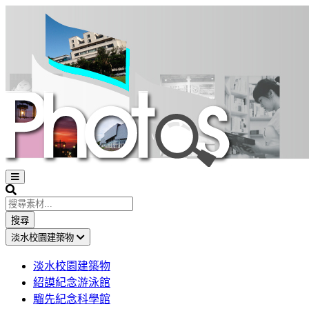
Open
sidebar
Search
搜尋
淡水校園建築物
淡水校園建築物
紹謨紀念游泳館
騮先紀念科學館