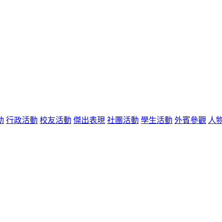
動
行政活動
校友活動
傑出表現
社團活動
學生活動
外賓參觀
人