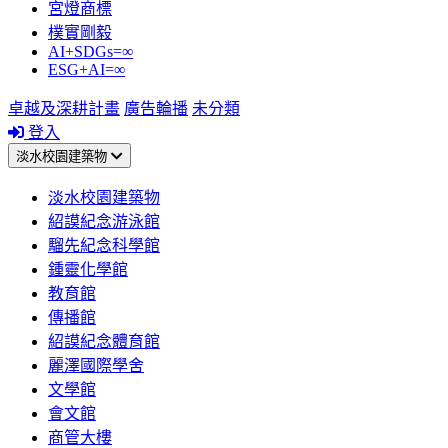
宮燈商標
樸實剛毅
AI+SDGs=∞
ESG+AI=∞
卓越及深耕計畫
廣告輪播
未分類
登入
淡水校園建築物
淡水校園建築物
紹謨紀念游泳館
騮先紀念科學館
鍾靈化學館
教育館
傳播館
紹謨紀念體育館
麗澤國際學舍
文學館
會文館
商管大樓