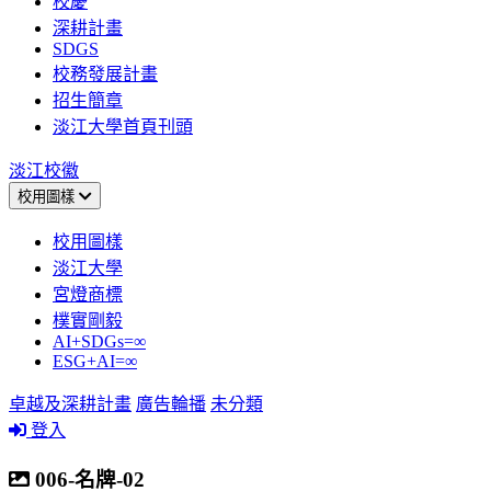
校慶
深耕計畫
SDGS
校務發展計畫
招生簡章
淡江大學首頁刊頭
淡江校徽
校用圖樣
校用圖樣
淡江大學
宮燈商標
樸實剛毅
AI+SDGs=∞
ESG+AI=∞
卓越及深耕計畫
廣告輪播
未分類
登入
006-名牌-02