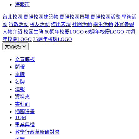
海報街
台北校園
蘭陽校園建築物
蘭陽校園景觀
蘭陽校園活動
學術活
動
行政活動
校友活動
傑出表現
社團活動
學生活動
外賓參觀
人物介紹
校園生態
60週年校慶LOGO
66週年校慶LOGO
70週
年校慶LOGO
75週年校慶LOGO
文宣底板
文宣底板
簡報
桌牌
名牌
海報
資料夾
書封面
插圖漫畫
TQM
畢業典禮
教學行政革新研討會