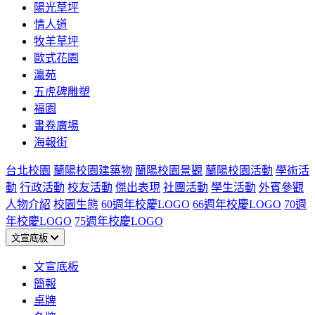
陽光草坪
情人道
牧羊草坪
歐式花園
瀛苑
五虎碑雕塑
福園
書卷廣場
海報街
台北校園
蘭陽校園建築物
蘭陽校園景觀
蘭陽校園活動
學術活
動
行政活動
校友活動
傑出表現
社團活動
學生活動
外賓參觀
人物介紹
校園生態
60週年校慶LOGO
66週年校慶LOGO
70週
年校慶LOGO
75週年校慶LOGO
文宣底板
文宣底板
簡報
桌牌