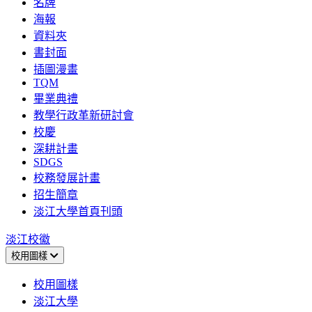
名牌
海報
資料夾
書封面
插圖漫畫
TQM
畢業典禮
教學行政革新研討會
校慶
深耕計畫
SDGS
校務發展計畫
招生簡章
淡江大學首頁刊頭
淡江校徽
校用圖樣
校用圖樣
淡江大學