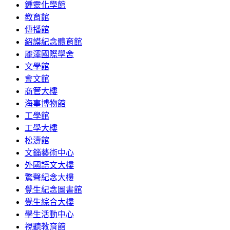
鍾靈化學館
教育館
傳播館
紹謨紀念體育館
麗澤國際學舍
文學館
會文館
商管大樓
海事博物館
工學館
工學大樓
松濤館
文錙藝術中心
外國語文大樓
驚聲紀念大樓
覺生紀念圖書館
覺生綜合大樓
學生活動中心
視聽教育館