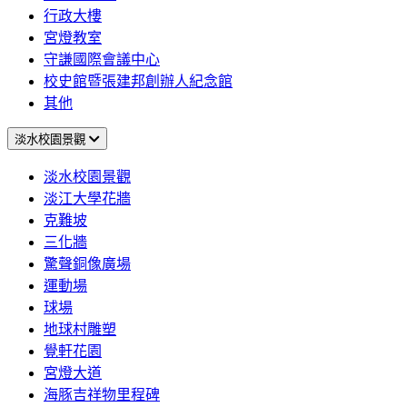
行政大樓
宮燈教室
守謙國際會議中心
校史館暨張建邦創辦人紀念館
其他
淡水校園景觀
淡水校園景觀
淡江大學花牆
克難坡
三化牆
驚聲銅像廣場
運動場
球場
地球村雕塑
覺軒花園
宮燈大道
海豚吉祥物里程碑