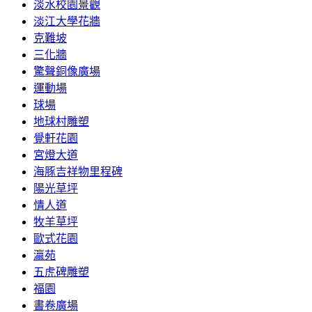
淡水校園景觀
淡江大學花牆
克難坡
三化牆
驚聲銅像廣場
運動場
球場
地球村雕塑
覺軒花園
宮燈大道
海豚吉祥物里程碑
陽光草坪
情人道
牧羊草坪
歐式花園
瀛苑
五虎碑雕塑
福園
書卷廣場