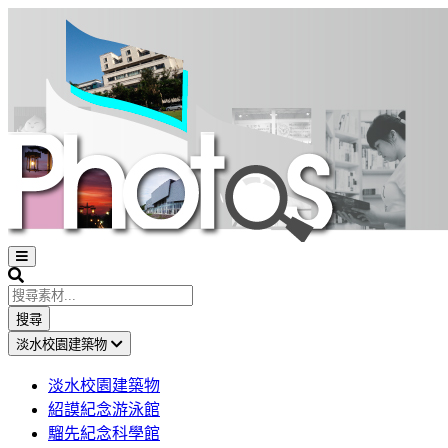
Open
sidebar
Search
搜尋
淡水校園建築物
淡水校園建築物
紹謨紀念游泳館
騮先紀念科學館