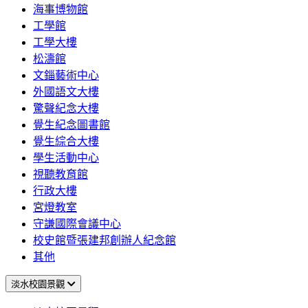
海事博物館
工學館
工學大樓
松濤館
文錙藝術中心
外國語文大樓
驚聲紀念大樓
覺生紀念圖書館
覺生綜合大樓
學生活動中心
視聽教育館
行政大樓
宮燈教室
守謙國際會議中心
校史館暨張建邦創辦人紀念館
其他
淡水校園景觀