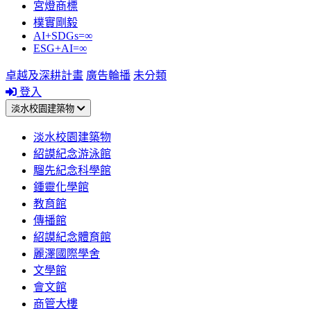
宮燈商標
樸實剛毅
AI+SDGs=∞
ESG+AI=∞
卓越及深耕計畫
廣告輪播
未分類
登入
淡水校園建築物
淡水校園建築物
紹謨紀念游泳館
騮先紀念科學館
鍾靈化學館
教育館
傳播館
紹謨紀念體育館
麗澤國際學舍
文學館
會文館
商管大樓