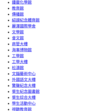
鍾靈化學館
教育館
傳播館
紹謨紀念體育館
麗澤國際學舍
文學館
會文館
商管大樓
海事博物館
工學館
工學大樓
松濤館
文錙藝術中心
外國語文大樓
驚聲紀念大樓
覺生紀念圖書館
覺生綜合大樓
學生活動中心
視聽教育館