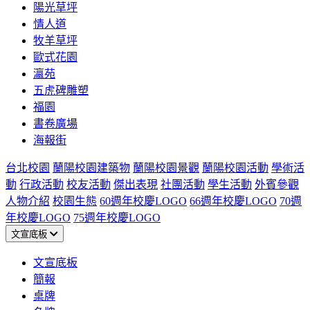
陽光草坪
情人道
牧羊草坪
歐式花園
瀛苑
五虎碑雕塑
福園
書卷廣場
海報街
台北校園
蘭陽校園建築物
蘭陽校園景觀
蘭陽校園活動
學術活
動
行政活動
校友活動
傑出表現
社團活動
學生活動
外賓參觀
人物介紹
校園生態
60週年校慶LOGO
66週年校慶LOGO
70週
年校慶LOGO
75週年校慶LOGO
文宣底板
文宣底板
簡報
桌牌