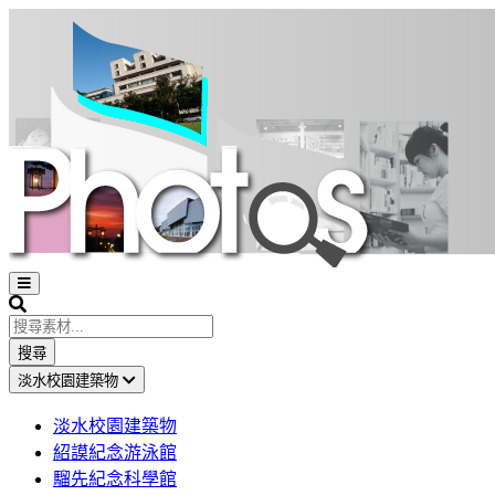
Open
sidebar
Search
搜尋
淡水校園建築物
淡水校園建築物
紹謨紀念游泳館
騮先紀念科學館