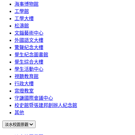
海事博物館
工學館
工學大樓
松濤館
文錙藝術中心
外國語文大樓
驚聲紀念大樓
覺生紀念圖書館
覺生綜合大樓
學生活動中心
視聽教育館
行政大樓
宮燈教室
守謙國際會議中心
校史館暨張建邦創辦人紀念館
其他
淡水校園景觀