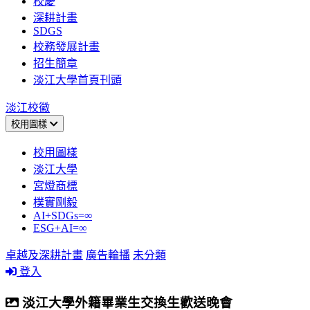
校慶
深耕計畫
SDGS
校務發展計畫
招生簡章
淡江大學首頁刊頭
淡江校徽
校用圖樣
校用圖樣
淡江大學
宮燈商標
樸實剛毅
AI+SDGs=∞
ESG+AI=∞
卓越及深耕計畫
廣告輪播
未分類
登入
淡江大學外籍畢業生交換生歡送晚會