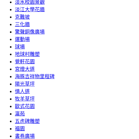
淡水校園景觀
淡江大學花牆
克難坡
三化牆
驚聲銅像廣場
運動場
球場
地球村雕塑
覺軒花園
宮燈大道
海豚吉祥物里程碑
陽光草坪
情人道
牧羊草坪
歐式花園
瀛苑
五虎碑雕塑
福園
書卷廣場