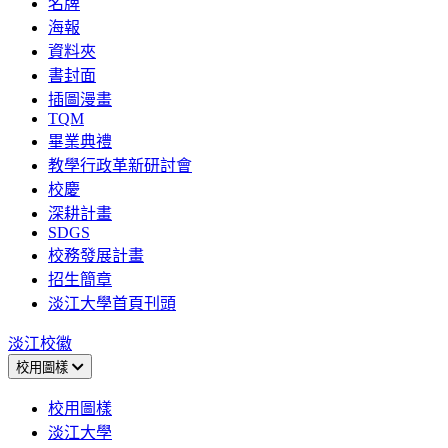
名牌
海報
資料夾
書封面
插圖漫畫
TQM
畢業典禮
教學行政革新研討會
校慶
深耕計畫
SDGS
校務發展計畫
招生簡章
淡江大學首頁刊頭
淡江校徽
校用圖樣
校用圖樣
淡江大學