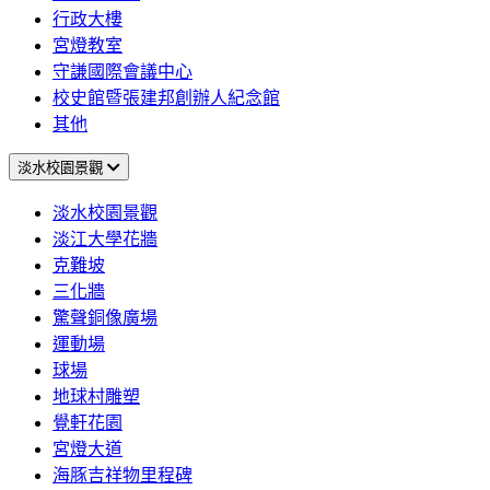
行政大樓
宮燈教室
守謙國際會議中心
校史館暨張建邦創辦人紀念館
其他
淡水校園景觀
淡水校園景觀
淡江大學花牆
克難坡
三化牆
驚聲銅像廣場
運動場
球場
地球村雕塑
覺軒花園
宮燈大道
海豚吉祥物里程碑