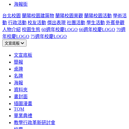
海報街
台北校園
蘭陽校園建築物
蘭陽校園景觀
蘭陽校園活動
學術活
動
行政活動
校友活動
傑出表現
社團活動
學生活動
外賓參觀
人物介紹
校園生態
60週年校慶LOGO
66週年校慶LOGO
70週
年校慶LOGO
75週年校慶LOGO
文宣底板
文宣底板
簡報
桌牌
名牌
海報
資料夾
書封面
插圖漫畫
TQM
畢業典禮
教學行政革新研討會