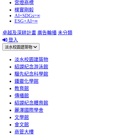
宮燈商標
樸實剛毅
AI+SDGs=∞
ESG+AI=∞
卓越及深耕計畫
廣告輪播
未分類
登入
淡水校園建築物
淡水校園建築物
紹謨紀念游泳館
騮先紀念科學館
鍾靈化學館
教育館
傳播館
紹謨紀念體育館
麗澤國際學舍
文學館
會文館
商管大樓