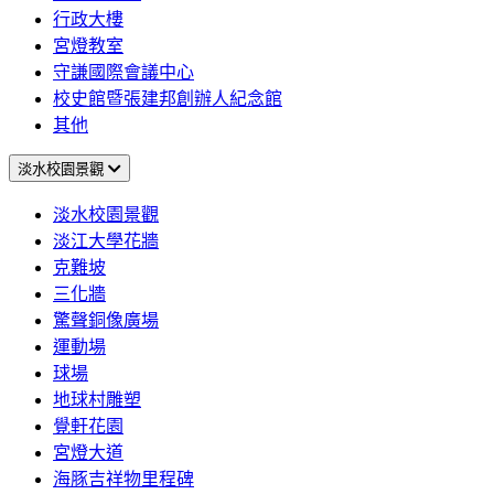
行政大樓
宮燈教室
守謙國際會議中心
校史館暨張建邦創辦人紀念館
其他
淡水校園景觀
淡水校園景觀
淡江大學花牆
克難坡
三化牆
驚聲銅像廣場
運動場
球場
地球村雕塑
覺軒花園
宮燈大道
海豚吉祥物里程碑