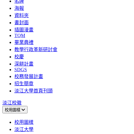
名牌
海報
資料夾
書封面
插圖漫畫
TQM
畢業典禮
教學行政革新研討會
校慶
深耕計畫
SDGS
校務發展計畫
招生簡章
淡江大學首頁刊頭
淡江校徽
校用圖樣
校用圖樣
淡江大學