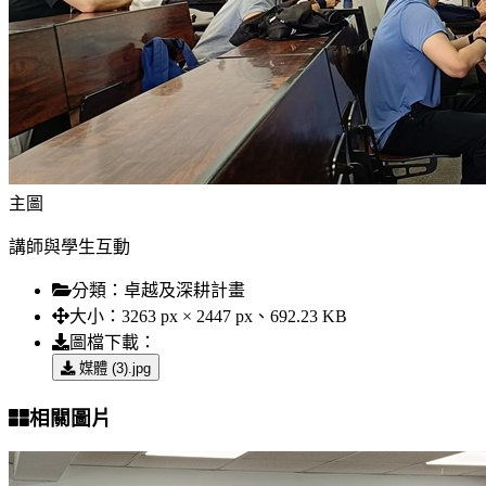
主圖
講師與學生互動
分類：
卓越及深耕計畫
大小：
3263 px × 2447 px、692.23 KB
圖檔下載：
媒體 (3).jpg
相關圖片