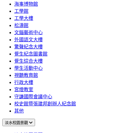
海事博物館
工學館
工學大樓
松濤館
文錙藝術中心
外國語文大樓
驚聲紀念大樓
覺生紀念圖書館
覺生綜合大樓
學生活動中心
視聽教育館
行政大樓
宮燈教室
守謙國際會議中心
校史館暨張建邦創辦人紀念館
其他
淡水校園景觀