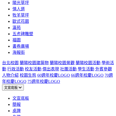
陽光草坪
情人道
牧羊草坪
歐式花園
瀛苑
五虎碑雕塑
福園
書卷廣場
海報街
台北校園
蘭陽校園建築物
蘭陽校園景觀
蘭陽校園活動
學術活
動
行政活動
校友活動
傑出表現
社團活動
學生活動
外賓參觀
人物介紹
校園生態
60週年校慶LOGO
66週年校慶LOGO
70週
年校慶LOGO
75週年校慶LOGO
文宣底板
文宣底板
簡報
桌牌