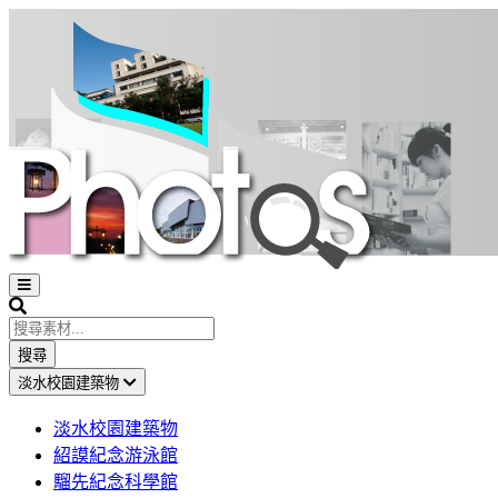
Open
sidebar
Search
搜尋
淡水校園建築物
淡水校園建築物
紹謨紀念游泳館
騮先紀念科學館