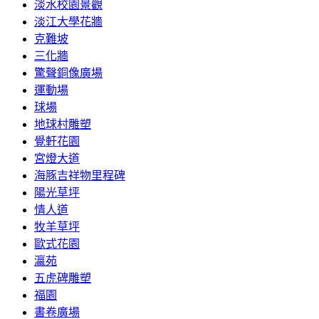
淡水校園景觀
淡江大學花牆
克難坡
三化牆
驚聲銅像廣場
運動場
球場
地球村雕塑
覺軒花園
宮燈大道
海豚吉祥物里程碑
陽光草坪
情人道
牧羊草坪
歐式花園
瀛苑
五虎碑雕塑
福園
書卷廣場