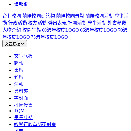
海報街
台北校園
蘭陽校園建築物
蘭陽校園景觀
蘭陽校園活動
學術活
動
行政活動
校友活動
傑出表現
社團活動
學生活動
外賓參觀
人物介紹
校園生態
60週年校慶LOGO
66週年校慶LOGO
70週
年校慶LOGO
75週年校慶LOGO
文宣底板
文宣底板
簡報
桌牌
名牌
海報
資料夾
書封面
插圖漫畫
TQM
畢業典禮
教學行政革新研討會