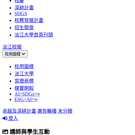
校慶
深耕計畫
SDGS
校務發展計畫
招生簡章
淡江大學首頁刊頭
淡江校徽
校用圖樣
校用圖樣
淡江大學
宮燈商標
樸實剛毅
AI+SDGs=∞
ESG+AI=∞
卓越及深耕計畫
廣告輪播
未分類
登入
講師與學生互動