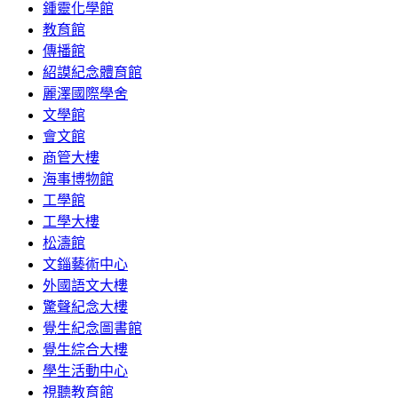
鍾靈化學館
教育館
傳播館
紹謨紀念體育館
麗澤國際學舍
文學館
會文館
商管大樓
海事博物館
工學館
工學大樓
松濤館
文錙藝術中心
外國語文大樓
驚聲紀念大樓
覺生紀念圖書館
覺生綜合大樓
學生活動中心
視聽教育館