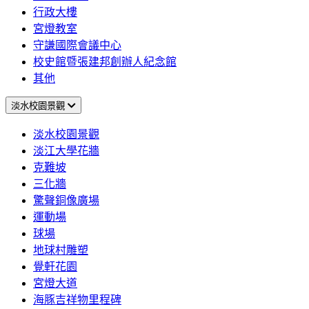
行政大樓
宮燈教室
守謙國際會議中心
校史館暨張建邦創辦人紀念館
其他
淡水校園景觀
淡水校園景觀
淡江大學花牆
克難坡
三化牆
驚聲銅像廣場
運動場
球場
地球村雕塑
覺軒花園
宮燈大道
海豚吉祥物里程碑