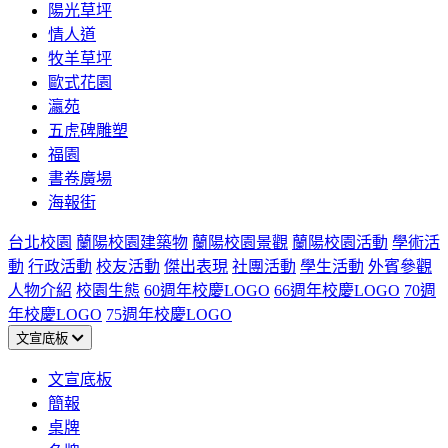
陽光草坪
情人道
牧羊草坪
歐式花園
瀛苑
五虎碑雕塑
福園
書卷廣場
海報街
台北校園
蘭陽校園建築物
蘭陽校園景觀
蘭陽校園活動
學術活
動
行政活動
校友活動
傑出表現
社團活動
學生活動
外賓參觀
人物介紹
校園生態
60週年校慶LOGO
66週年校慶LOGO
70週
年校慶LOGO
75週年校慶LOGO
文宣底板
文宣底板
簡報
桌牌