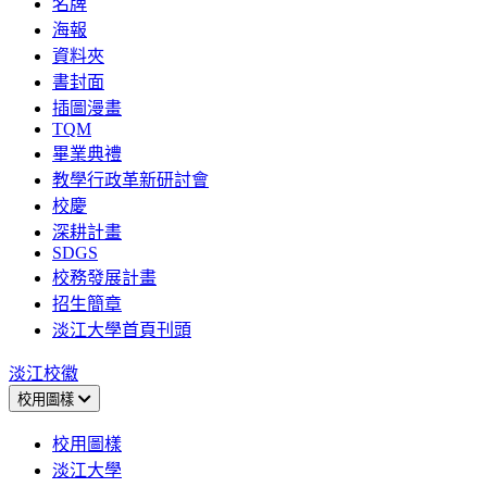
名牌
海報
資料夾
書封面
插圖漫畫
TQM
畢業典禮
教學行政革新研討會
校慶
深耕計畫
SDGS
校務發展計畫
招生簡章
淡江大學首頁刊頭
淡江校徽
校用圖樣
校用圖樣
淡江大學