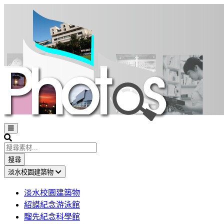
Open
sidebar
Search
搜尋
淡水校園建築物
淡水校園建築物
紹謨紀念游泳館
騮先紀念科學館