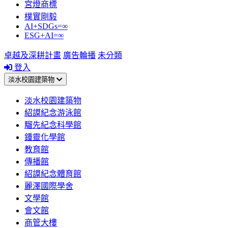
宮燈商標
樸實剛毅
AI+SDGs=∞
ESG+AI=∞
卓越及深耕計畫
廣告輪播
未分類
登入
淡水校園建築物
淡水校園建築物
紹謨紀念游泳館
騮先紀念科學館
鍾靈化學館
教育館
傳播館
紹謨紀念體育館
麗澤國際學舍
文學館
會文館
商管大樓