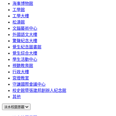
海事博物館
工學館
工學大樓
松濤館
文錙藝術中心
外國語文大樓
驚聲紀念大樓
覺生紀念圖書館
覺生綜合大樓
學生活動中心
視聽教育館
行政大樓
宮燈教室
守謙國際會議中心
校史館暨張建邦創辦人紀念館
其他
淡水校園景觀