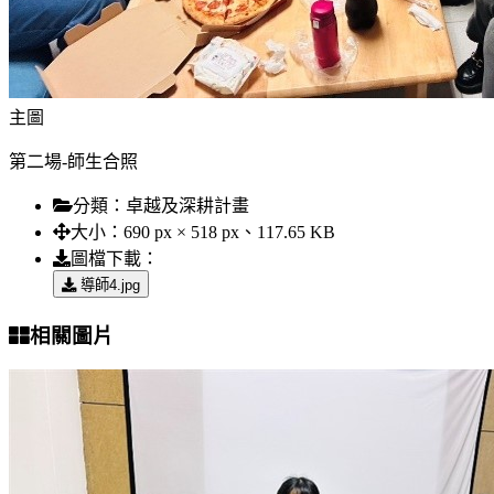
主圖
第二場-師生合照
分類：
卓越及深耕計畫
大小：
690 px × 518 px、117.65 KB
圖檔下載：
導師4.jpg
相關圖片