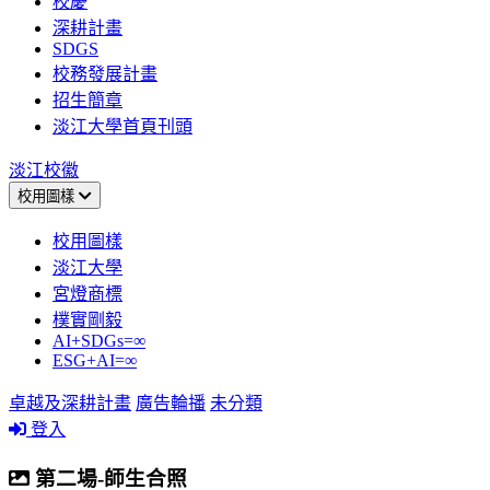
校慶
深耕計畫
SDGS
校務發展計畫
招生簡章
淡江大學首頁刊頭
淡江校徽
校用圖樣
校用圖樣
淡江大學
宮燈商標
樸實剛毅
AI+SDGs=∞
ESG+AI=∞
卓越及深耕計畫
廣告輪播
未分類
登入
第二場-師生合照