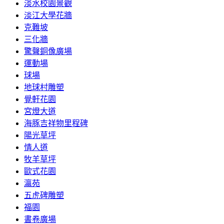
淡水校園景觀
淡江大學花牆
克難坡
三化牆
驚聲銅像廣場
運動場
球場
地球村雕塑
覺軒花園
宮燈大道
海豚吉祥物里程碑
陽光草坪
情人道
牧羊草坪
歐式花園
瀛苑
五虎碑雕塑
福園
書卷廣場