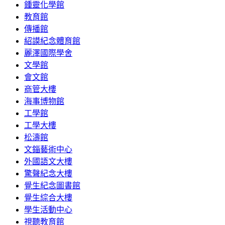
鍾靈化學館
教育館
傳播館
紹謨紀念體育館
麗澤國際學舍
文學館
會文館
商管大樓
海事博物館
工學館
工學大樓
松濤館
文錙藝術中心
外國語文大樓
驚聲紀念大樓
覺生紀念圖書館
覺生綜合大樓
學生活動中心
視聽教育館