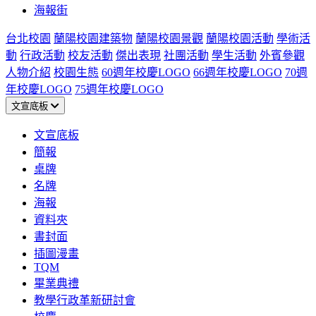
海報街
台北校園
蘭陽校園建築物
蘭陽校園景觀
蘭陽校園活動
學術活
動
行政活動
校友活動
傑出表現
社團活動
學生活動
外賓參觀
人物介紹
校園生態
60週年校慶LOGO
66週年校慶LOGO
70週
年校慶LOGO
75週年校慶LOGO
文宣底板
文宣底板
簡報
桌牌
名牌
海報
資料夾
書封面
插圖漫畫
TQM
畢業典禮
教學行政革新研討會