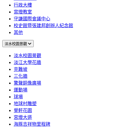
行政大樓
宮燈教室
守謙國際會議中心
校史館暨張建邦創辦人紀念館
其他
淡水校園景觀
淡水校園景觀
淡江大學花牆
克難坡
三化牆
驚聲銅像廣場
運動場
球場
地球村雕塑
覺軒花園
宮燈大道
海豚吉祥物里程碑