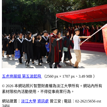
五虎崗展翅 第五波起飛
（2560 px × 1707 px、3.49 MB ）
© 2026 本網站照片智慧財產權為淡江大學所有。網站內所有
素材限校內活動使用，不得從事商業行為。
網站建置：
淡江大學
資訊處
曾江安 | 電話：02-26215656 ext
3484