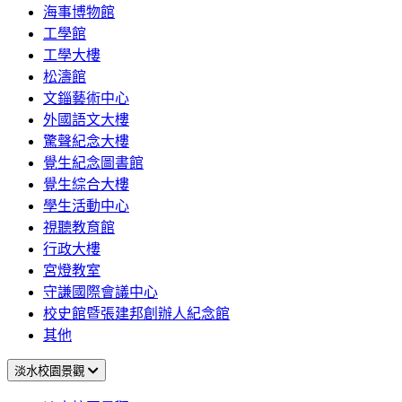
海事博物館
工學館
工學大樓
松濤館
文錙藝術中心
外國語文大樓
驚聲紀念大樓
覺生紀念圖書館
覺生綜合大樓
學生活動中心
視聽教育館
行政大樓
宮燈教室
守謙國際會議中心
校史館暨張建邦創辦人紀念館
其他
淡水校園景觀