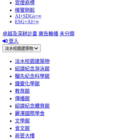
宮燈商標
樸實剛毅
AI+SDGs=∞
ESG+AI=∞
卓越及深耕計畫
廣告輪播
未分類
登入
淡水校園建築物
淡水校園建築物
紹謨紀念游泳館
騮先紀念科學館
鍾靈化學館
教育館
傳播館
紹謨紀念體育館
麗澤國際學舍
文學館
會文館
商管大樓