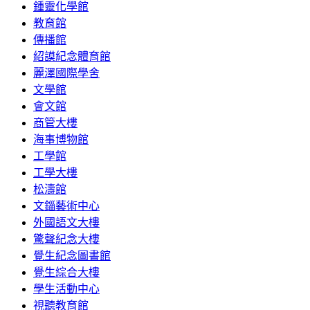
鍾靈化學館
教育館
傳播館
紹謨紀念體育館
麗澤國際學舍
文學館
會文館
商管大樓
海事博物館
工學館
工學大樓
松濤館
文錙藝術中心
外國語文大樓
驚聲紀念大樓
覺生紀念圖書館
覺生綜合大樓
學生活動中心
視聽教育館