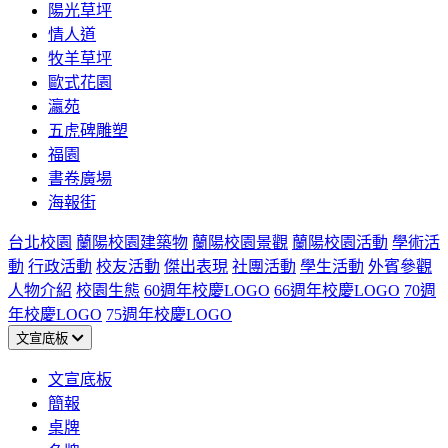
陽光草坪
情人道
牧羊草坪
歐式花園
瀛苑
五虎碑雕塑
福園
書卷廣場
海報街
台北校園
蘭陽校園建築物
蘭陽校園景觀
蘭陽校園活動
學術活
動
行政活動
校友活動
傑出表現
社團活動
學生活動
外賓參觀
人物介紹
校園生態
60週年校慶LOGO
66週年校慶LOGO
70週
年校慶LOGO
75週年校慶LOGO
文宣底板
文宣底板
簡報
桌牌