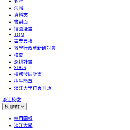
名牌
海報
資料夾
書封面
插圖漫畫
TQM
畢業典禮
教學行政革新研討會
校慶
深耕計畫
SDGS
校務發展計畫
招生簡章
淡江大學首頁刊頭
淡江校徽
校用圖樣
校用圖樣
淡江大學