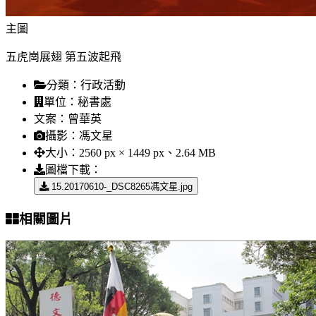
主圖
五虎崗展翅 第五波起飛
分類：
行政活動
單位：
秘書處
文案：
曾華英
攝影：
馮文星
大小：
2560 px × 1449 px、2.64 MB
圖檔下載：
15.20170610-_DSC8265馮文星.jpg
相關圖片