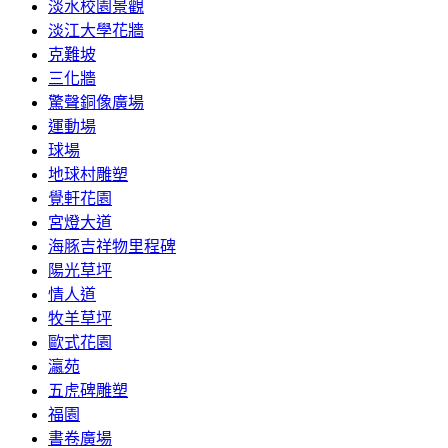
淡水校園景觀
淡江大學花牆
克難坡
三化牆
驚聲銅像廣場
運動場
球場
地球村雕塑
覺軒花園
宮燈大道
海豚吉祥物里程碑
陽光草坪
情人道
牧羊草坪
歐式花園
瀛苑
五虎碑雕塑
福園
書卷廣場