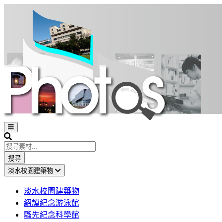
Open
sidebar
Search
搜尋
淡水校園建築物
淡水校園建築物
紹謨紀念游泳館
騮先紀念科學館