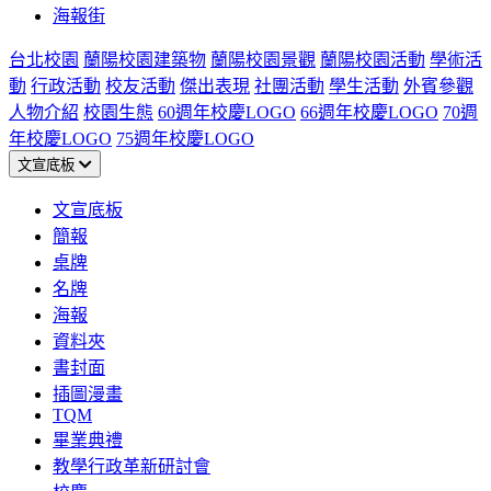
海報街
台北校園
蘭陽校園建築物
蘭陽校園景觀
蘭陽校園活動
學術活
動
行政活動
校友活動
傑出表現
社團活動
學生活動
外賓參觀
人物介紹
校園生態
60週年校慶LOGO
66週年校慶LOGO
70週
年校慶LOGO
75週年校慶LOGO
文宣底板
文宣底板
簡報
桌牌
名牌
海報
資料夾
書封面
插圖漫畫
TQM
畢業典禮
教學行政革新研討會