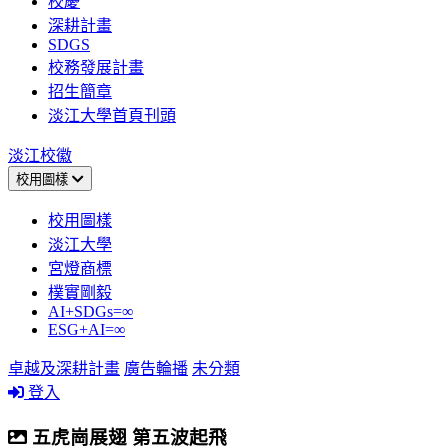
校慶
深耕計畫
SDGS
校務發展計畫
招生簡章
淡江大學首頁刊頭
淡江校徽
校用圖樣
校用圖樣
淡江大學
宮燈商標
樸實剛毅
AI+SDGs=∞
ESG+AI=∞
卓越及深耕計畫
廣告輪播
未分類
登入
五虎崗展翅 第五波起飛