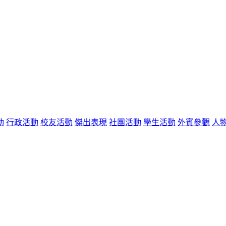
動
行政活動
校友活動
傑出表現
社團活動
學生活動
外賓參觀
人