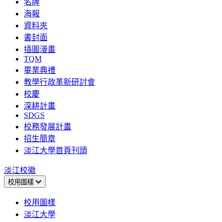
名牌
海報
資料夾
書封面
插圖漫畫
TQM
畢業典禮
教學行政革新研討會
校慶
深耕計畫
SDGS
校務發展計畫
招生簡章
淡江大學首頁刊頭
淡江校徽
校用圖樣
校用圖樣
淡江大學