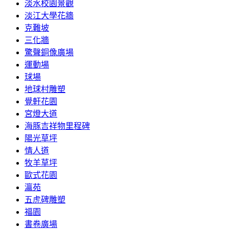
淡水校園景觀
淡江大學花牆
克難坡
三化牆
驚聲銅像廣場
運動場
球場
地球村雕塑
覺軒花園
宮燈大道
海豚吉祥物里程碑
陽光草坪
情人道
牧羊草坪
歐式花園
瀛苑
五虎碑雕塑
福園
書卷廣場