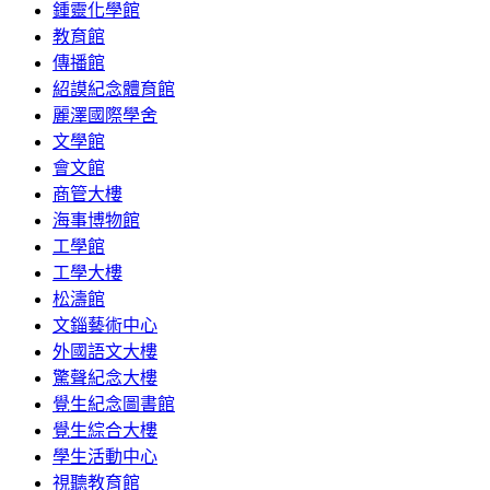
鍾靈化學館
教育館
傳播館
紹謨紀念體育館
麗澤國際學舍
文學館
會文館
商管大樓
海事博物館
工學館
工學大樓
松濤館
文錙藝術中心
外國語文大樓
驚聲紀念大樓
覺生紀念圖書館
覺生綜合大樓
學生活動中心
視聽教育館