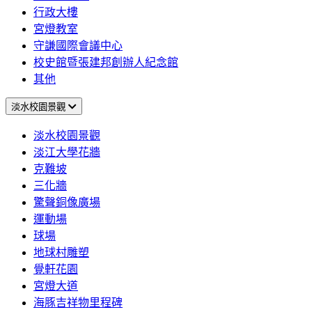
行政大樓
宮燈教室
守謙國際會議中心
校史館暨張建邦創辦人紀念館
其他
淡水校園景觀
淡水校園景觀
淡江大學花牆
克難坡
三化牆
驚聲銅像廣場
運動場
球場
地球村雕塑
覺軒花園
宮燈大道
海豚吉祥物里程碑