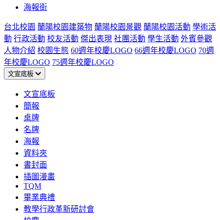
海報街
台北校園
蘭陽校園建築物
蘭陽校園景觀
蘭陽校園活動
學術活
動
行政活動
校友活動
傑出表現
社團活動
學生活動
外賓參觀
人物介紹
校園生態
60週年校慶LOGO
66週年校慶LOGO
70週
年校慶LOGO
75週年校慶LOGO
文宣底板
文宣底板
簡報
桌牌
名牌
海報
資料夾
書封面
插圖漫畫
TQM
畢業典禮
教學行政革新研討會