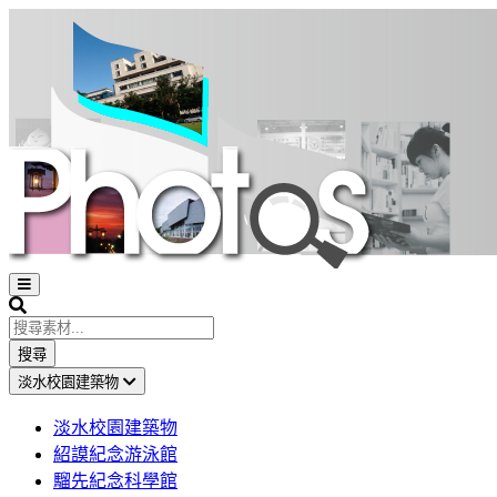
Open
sidebar
Search
搜尋
淡水校園建築物
淡水校園建築物
紹謨紀念游泳館
騮先紀念科學館