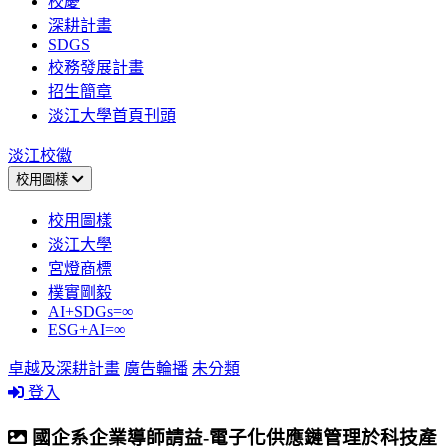
校慶
深耕計畫
SDGS
校務發展計畫
招生簡章
淡江大學首頁刊頭
淡江校徽
校用圖樣
校用圖樣
淡江大學
宮燈商標
樸實剛毅
AI+SDGs=∞
ESG+AI=∞
卓越及深耕計畫
廣告輪播
未分類
登入
國企系企業導師請益-電子化供應鏈管理於科技產