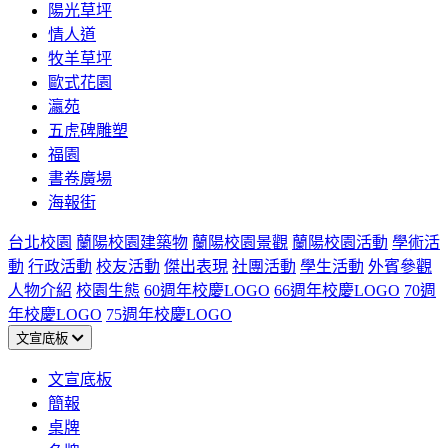
陽光草坪
情人道
牧羊草坪
歐式花園
瀛苑
五虎碑雕塑
福園
書卷廣場
海報街
台北校園
蘭陽校園建築物
蘭陽校園景觀
蘭陽校園活動
學術活
動
行政活動
校友活動
傑出表現
社團活動
學生活動
外賓參觀
人物介紹
校園生態
60週年校慶LOGO
66週年校慶LOGO
70週
年校慶LOGO
75週年校慶LOGO
文宣底板
文宣底板
簡報
桌牌