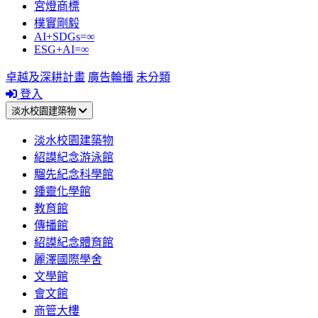
宮燈商標
樸實剛毅
AI+SDGs=∞
ESG+AI=∞
卓越及深耕計畫
廣告輪播
未分類
登入
淡水校園建築物
淡水校園建築物
紹謨紀念游泳館
騮先紀念科學館
鍾靈化學館
教育館
傳播館
紹謨紀念體育館
麗澤國際學舍
文學館
會文館
商管大樓