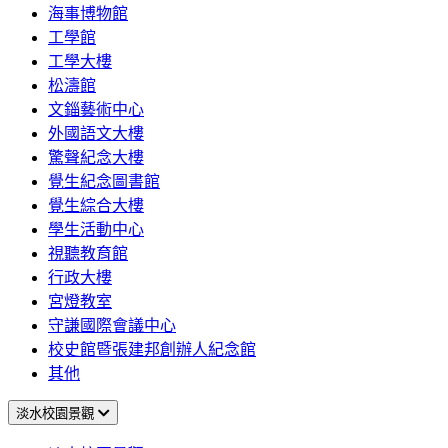
海事博物館
工學館
工學大樓
松濤館
文錙藝術中心
外國語文大樓
驚聲紀念大樓
覺生紀念圖書館
覺生綜合大樓
學生活動中心
視聽教育館
行政大樓
宮燈教室
守謙國際會議中心
校史館暨張建邦創辦人紀念館
其他
淡水校園景觀