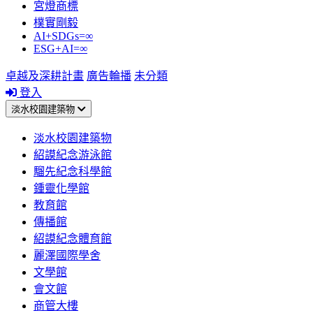
宮燈商標
樸實剛毅
AI+SDGs=∞
ESG+AI=∞
卓越及深耕計畫
廣告輪播
未分類
登入
淡水校園建築物
淡水校園建築物
紹謨紀念游泳館
騮先紀念科學館
鍾靈化學館
教育館
傳播館
紹謨紀念體育館
麗澤國際學舍
文學館
會文館
商管大樓