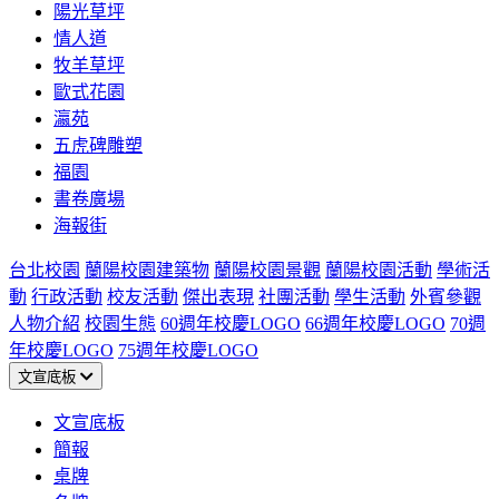
陽光草坪
情人道
牧羊草坪
歐式花園
瀛苑
五虎碑雕塑
福園
書卷廣場
海報街
台北校園
蘭陽校園建築物
蘭陽校園景觀
蘭陽校園活動
學術活
動
行政活動
校友活動
傑出表現
社團活動
學生活動
外賓參觀
人物介紹
校園生態
60週年校慶LOGO
66週年校慶LOGO
70週
年校慶LOGO
75週年校慶LOGO
文宣底板
文宣底板
簡報
桌牌