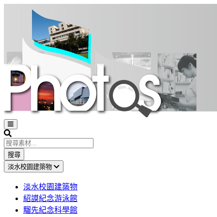
Open
sidebar
Search
搜尋
淡水校園建築物
淡水校園建築物
紹謨紀念游泳館
騮先紀念科學館