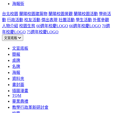
海報街
台北校園
蘭陽校園建築物
蘭陽校園景觀
蘭陽校園活動
學術活
動
行政活動
校友活動
傑出表現
社團活動
學生活動
外賓參觀
人物介紹
校園生態
60週年校慶LOGO
66週年校慶LOGO
70週
年校慶LOGO
75週年校慶LOGO
文宣底板
文宣底板
簡報
桌牌
名牌
海報
資料夾
書封面
插圖漫畫
TQM
畢業典禮
教學行政革新研討會