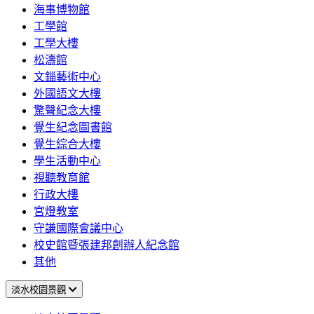
海事博物館
工學館
工學大樓
松濤館
文錙藝術中心
外國語文大樓
驚聲紀念大樓
覺生紀念圖書館
覺生綜合大樓
學生活動中心
視聽教育館
行政大樓
宮燈教室
守謙國際會議中心
校史館暨張建邦創辦人紀念館
其他
淡水校園景觀