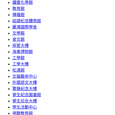
鍾靈化學館
教育館
傳播館
紹謨紀念體育館
麗澤國際學舍
文學館
會文館
商管大樓
海事博物館
工學館
工學大樓
松濤館
文錙藝術中心
外國語文大樓
驚聲紀念大樓
覺生紀念圖書館
覺生綜合大樓
學生活動中心
視聽教育館