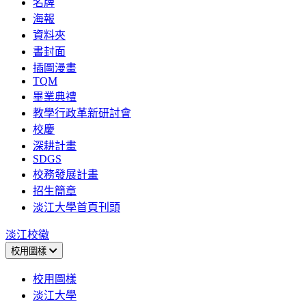
名牌
海報
資料夾
書封面
插圖漫畫
TQM
畢業典禮
教學行政革新研討會
校慶
深耕計畫
SDGS
校務發展計畫
招生簡章
淡江大學首頁刊頭
淡江校徽
校用圖樣
校用圖樣
淡江大學