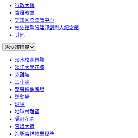
行政大樓
宮燈教室
守謙國際會議中心
校史館暨張建邦創辦人紀念館
其他
淡水校園景觀
淡水校園景觀
淡江大學花牆
克難坡
三化牆
驚聲銅像廣場
運動場
球場
地球村雕塑
覺軒花園
宮燈大道
海豚吉祥物里程碑