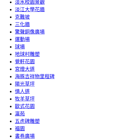
淡水校園景觀
淡江大學花牆
克難坡
三化牆
驚聲銅像廣場
運動場
球場
地球村雕塑
覺軒花園
宮燈大道
海豚吉祥物里程碑
陽光草坪
情人道
牧羊草坪
歐式花園
瀛苑
五虎碑雕塑
福園
書卷廣場