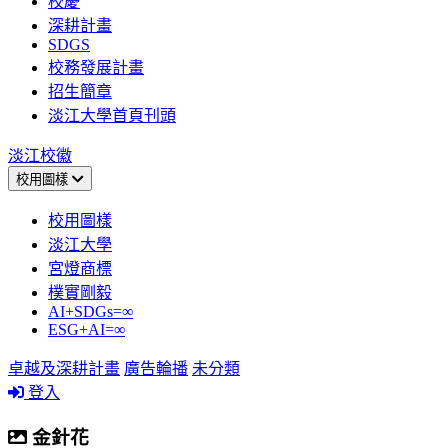
校慶
深耕計畫
SDGS
校務發展計畫
招生簡章
淡江大學首頁刊頭
淡江校徽
校用圖樣
校用圖樣
淡江大學
宮燈商標
樸實剛毅
AI+SDGs=∞
ESG+AI=∞
卓越及深耕計畫
廣告輪播
未分類
登入
金針花