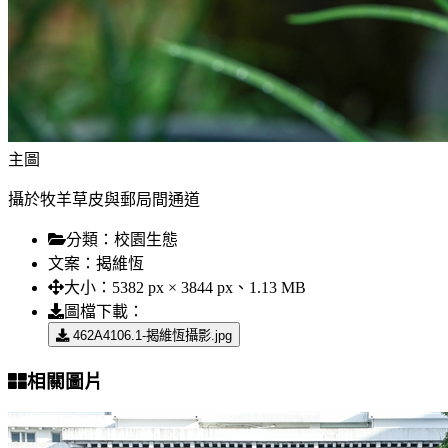
主圖
攝於牧羊草皮與郵局間通道
分類：
校園生態
文案：
揭維恆
大小：
5382 px × 3844 px、1.13 MB
圖檔下載：
462A4106.1-揭維恆攝影.jpg
相關圖片