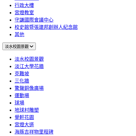
行政大樓
宮燈教室
守謙國際會議中心
校史館暨張建邦創辦人紀念館
其他
淡水校園景觀
淡水校園景觀
淡江大學花牆
克難坡
三化牆
驚聲銅像廣場
運動場
球場
地球村雕塑
覺軒花園
宮燈大道
海豚吉祥物里程碑