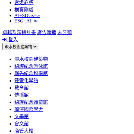
宮燈商標
樸實剛毅
AI+SDGs=∞
ESG+AI=∞
卓越及深耕計畫
廣告輪播
未分類
登入
淡水校園建築物
淡水校園建築物
紹謨紀念游泳館
騮先紀念科學館
鍾靈化學館
教育館
傳播館
紹謨紀念體育館
麗澤國際學舍
文學館
會文館
商管大樓