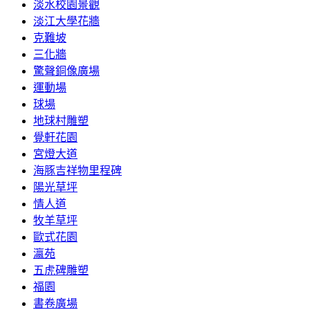
淡水校園景觀
淡江大學花牆
克難坡
三化牆
驚聲銅像廣場
運動場
球場
地球村雕塑
覺軒花園
宮燈大道
海豚吉祥物里程碑
陽光草坪
情人道
牧羊草坪
歐式花園
瀛苑
五虎碑雕塑
福園
書卷廣場