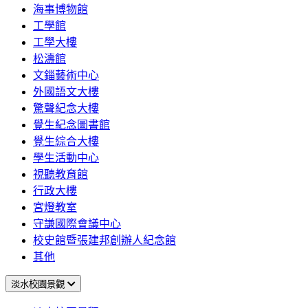
海事博物館
工學館
工學大樓
松濤館
文錙藝術中心
外國語文大樓
驚聲紀念大樓
覺生紀念圖書館
覺生綜合大樓
學生活動中心
視聽教育館
行政大樓
宮燈教室
守謙國際會議中心
校史館暨張建邦創辦人紀念館
其他
淡水校園景觀