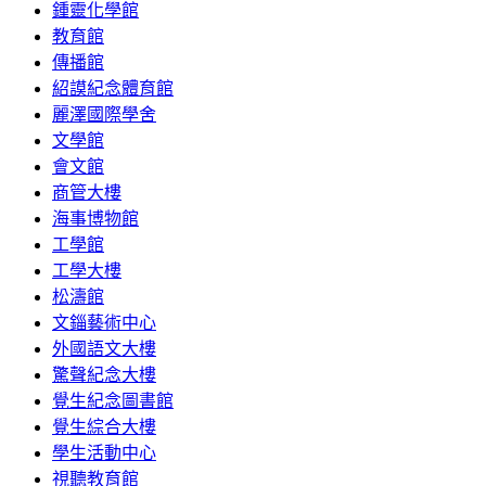
鍾靈化學館
教育館
傳播館
紹謨紀念體育館
麗澤國際學舍
文學館
會文館
商管大樓
海事博物館
工學館
工學大樓
松濤館
文錙藝術中心
外國語文大樓
驚聲紀念大樓
覺生紀念圖書館
覺生綜合大樓
學生活動中心
視聽教育館