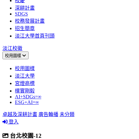
校慶
深耕計畫
SDGS
校務發展計畫
招生簡章
淡江大學首頁刊頭
淡江校徽
校用圖樣
校用圖樣
淡江大學
宮燈商標
樸實剛毅
AI+SDGs=∞
ESG+AI=∞
卓越及深耕計畫
廣告輪播
未分類
登入
台北校園-12