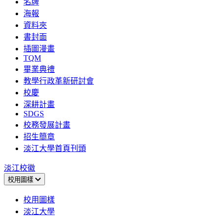
名牌
海報
資料夾
書封面
插圖漫畫
TQM
畢業典禮
教學行政革新研討會
校慶
深耕計畫
SDGS
校務發展計畫
招生簡章
淡江大學首頁刊頭
淡江校徽
校用圖樣
校用圖樣
淡江大學