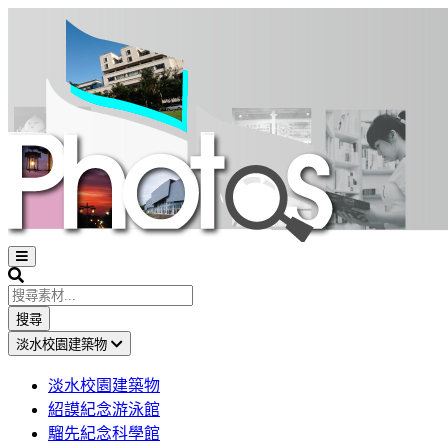
Open
sidebar
Search
搜尋
淡水校園建築物
淡水校園建築物
紹謨紀念游泳館
騮先紀念科學館