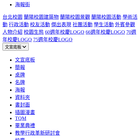
海報街
台北校園
蘭陽校園建築物
蘭陽校園景觀
蘭陽校園活動
學術活
動
行政活動
校友活動
傑出表現
社團活動
學生活動
外賓參觀
人物介紹
校園生態
60週年校慶LOGO
66週年校慶LOGO
70週
年校慶LOGO
75週年校慶LOGO
文宣底板
文宣底板
簡報
桌牌
名牌
海報
資料夾
書封面
插圖漫畫
TQM
畢業典禮
教學行政革新研討會