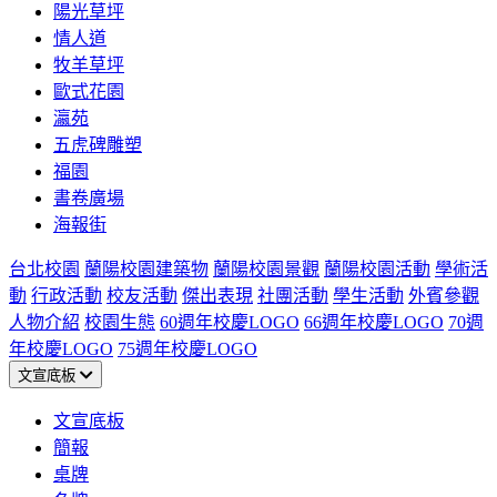
陽光草坪
情人道
牧羊草坪
歐式花園
瀛苑
五虎碑雕塑
福園
書卷廣場
海報街
台北校園
蘭陽校園建築物
蘭陽校園景觀
蘭陽校園活動
學術活
動
行政活動
校友活動
傑出表現
社團活動
學生活動
外賓參觀
人物介紹
校園生態
60週年校慶LOGO
66週年校慶LOGO
70週
年校慶LOGO
75週年校慶LOGO
文宣底板
文宣底板
簡報
桌牌