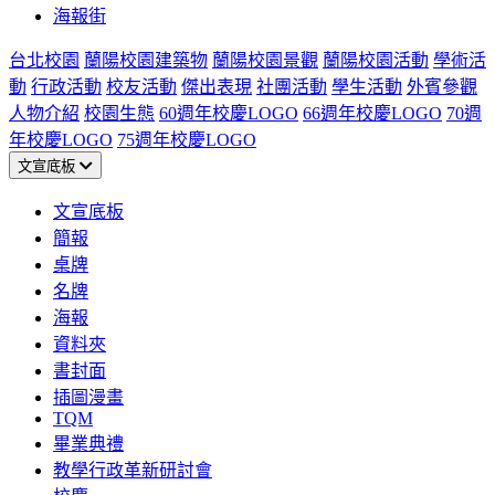
海報街
台北校園
蘭陽校園建築物
蘭陽校園景觀
蘭陽校園活動
學術活
動
行政活動
校友活動
傑出表現
社團活動
學生活動
外賓參觀
人物介紹
校園生態
60週年校慶LOGO
66週年校慶LOGO
70週
年校慶LOGO
75週年校慶LOGO
文宣底板
文宣底板
簡報
桌牌
名牌
海報
資料夾
書封面
插圖漫畫
TQM
畢業典禮
教學行政革新研討會