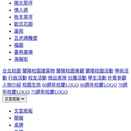
陽光草坪
情人道
牧羊草坪
歐式花園
瀛苑
五虎碑雕塑
福園
書卷廣場
海報街
台北校園
蘭陽校園建築物
蘭陽校園景觀
蘭陽校園活動
學術活
動
行政活動
校友活動
傑出表現
社團活動
學生活動
外賓參觀
人物介紹
校園生態
60週年校慶LOGO
66週年校慶LOGO
70週
年校慶LOGO
75週年校慶LOGO
文宣底板
文宣底板
簡報
桌牌