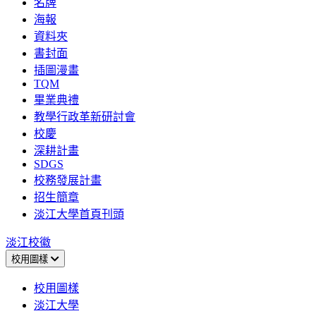
名牌
海報
資料夾
書封面
插圖漫畫
TQM
畢業典禮
教學行政革新研討會
校慶
深耕計畫
SDGS
校務發展計畫
招生簡章
淡江大學首頁刊頭
淡江校徽
校用圖樣
校用圖樣
淡江大學