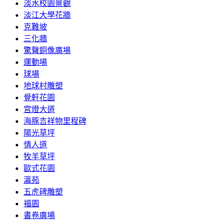
淡水校園景觀
淡江大學花牆
克難坡
三化牆
驚聲銅像廣場
運動場
球場
地球村雕塑
覺軒花園
宮燈大道
海豚吉祥物里程碑
陽光草坪
情人道
牧羊草坪
歐式花園
瀛苑
五虎碑雕塑
福園
書卷廣場