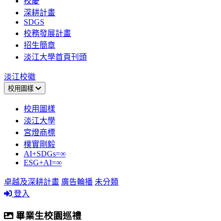
校慶
深耕計畫
SDGS
校務發展計畫
招生簡章
淡江大學首頁刊頭
淡江校徽
校用圖樣
校用圖樣
淡江大學
宮燈商標
樸實剛毅
AI+SDGs=∞
ESG+AI=∞
卓越及深耕計畫
廣告輪播
未分類
登入
畢業生校園巡禮