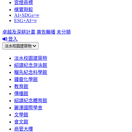
宮燈商標
樸實剛毅
AI+SDGs=∞
ESG+AI=∞
卓越及深耕計畫
廣告輪播
未分類
登入
淡水校園建築物
淡水校園建築物
紹謨紀念游泳館
騮先紀念科學館
鍾靈化學館
教育館
傳播館
紹謨紀念體育館
麗澤國際學舍
文學館
會文館
商管大樓