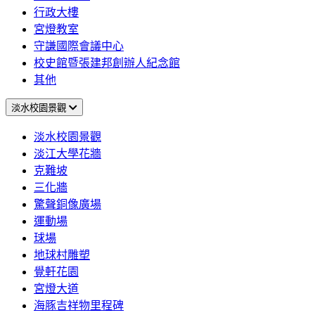
行政大樓
宮燈教室
守謙國際會議中心
校史館暨張建邦創辦人紀念館
其他
淡水校園景觀
淡水校園景觀
淡江大學花牆
克難坡
三化牆
驚聲銅像廣場
運動場
球場
地球村雕塑
覺軒花園
宮燈大道
海豚吉祥物里程碑