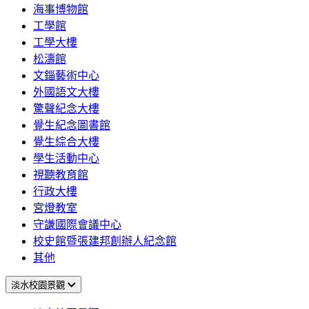
海事博物館
工學館
工學大樓
松濤館
文錙藝術中心
外國語文大樓
驚聲紀念大樓
覺生紀念圖書館
覺生綜合大樓
學生活動中心
視聽教育館
行政大樓
宮燈教室
守謙國際會議中心
校史館暨張建邦創辦人紀念館
其他
淡水校園景觀