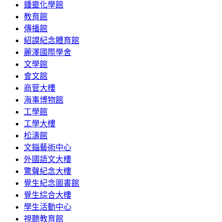
鍾靈化學館
教育館
傳播館
紹謨紀念體育館
麗澤國際學舍
文學館
會文館
商管大樓
海事博物館
工學館
工學大樓
松濤館
文錙藝術中心
外國語文大樓
驚聲紀念大樓
覺生紀念圖書館
覺生綜合大樓
學生活動中心
視聽教育館