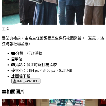
主圖
畢業典禮前，由系主任帶領畢業生進行校園巡禮。（攝影／淡
江時報社楊孟璇）
分類：
行政活動
單位：
攝影：
淡江時報社楊孟璇
大小：
5184 px × 3456 px、6.27 MB
圖檔下載：
IMG_7492.JPG
相關圖片