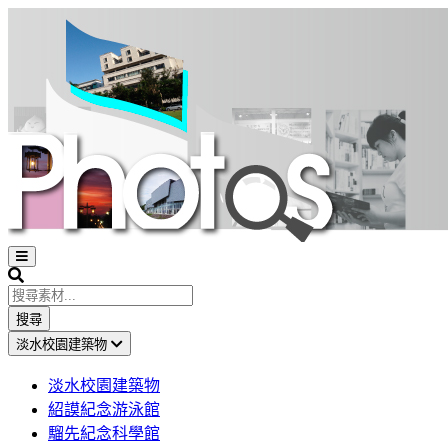
Open
sidebar
Search
搜尋
淡水校園建築物
淡水校園建築物
紹謨紀念游泳館
騮先紀念科學館