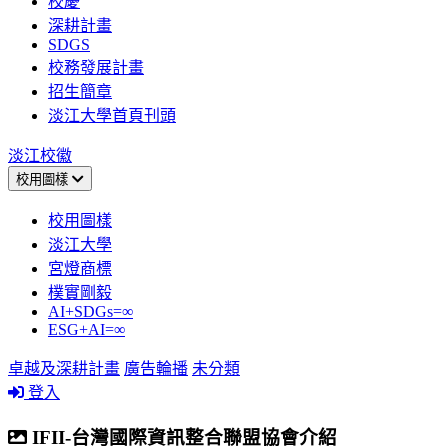
校慶
深耕計畫
SDGS
校務發展計畫
招生簡章
淡江大學首頁刊頭
淡江校徽
校用圖樣
校用圖樣
淡江大學
宮燈商標
樸實剛毅
AI+SDGs=∞
ESG+AI=∞
卓越及深耕計畫
廣告輪播
未分類
登入
IFII-台灣國際資訊整合聯盟協會介紹