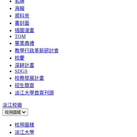
名牌
海報
資料夾
書封面
插圖漫畫
TQM
畢業典禮
教學行政革新研討會
校慶
深耕計畫
SDGS
校務發展計畫
招生簡章
淡江大學首頁刊頭
淡江校徽
校用圖樣
校用圖樣
淡江大學