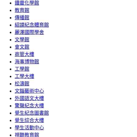
鍾靈化學館
教育館
傳播館
紹謨紀念體育館
麗澤國際學舍
文學館
會文館
商管大樓
海事博物館
工學館
工學大樓
松濤館
文錙藝術中心
外國語文大樓
驚聲紀念大樓
覺生紀念圖書館
覺生綜合大樓
學生活動中心
視聽教育館