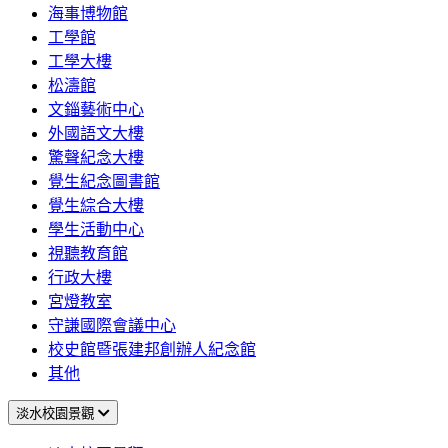
海事博物館
工學館
工學大樓
松濤館
文錙藝術中心
外國語文大樓
驚聲紀念大樓
覺生紀念圖書館
覺生綜合大樓
學生活動中心
視聽教育館
行政大樓
宮燈教室
守謙國際會議中心
校史館暨張建邦創辦人紀念館
其他
淡水校園景觀