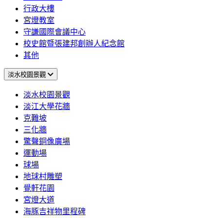
行政大樓
宮燈教室
守謙國際會議中心
校史館暨張建邦創辦人紀念館
其他
淡水校園景觀
淡水校園景觀
淡江大學花牆
克難坡
三化牆
驚聲銅像廣場
運動場
球場
地球村雕塑
覺軒花園
宮燈大道
海豚吉祥物里程碑