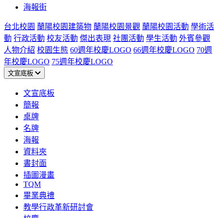
海報街
台北校園
蘭陽校園建築物
蘭陽校園景觀
蘭陽校園活動
學術活
動
行政活動
校友活動
傑出表現
社團活動
學生活動
外賓參觀
人物介紹
校園生態
60週年校慶LOGO
66週年校慶LOGO
70週
年校慶LOGO
75週年校慶LOGO
文宣底板
文宣底板
簡報
桌牌
名牌
海報
資料夾
書封面
插圖漫畫
TQM
畢業典禮
教學行政革新研討會