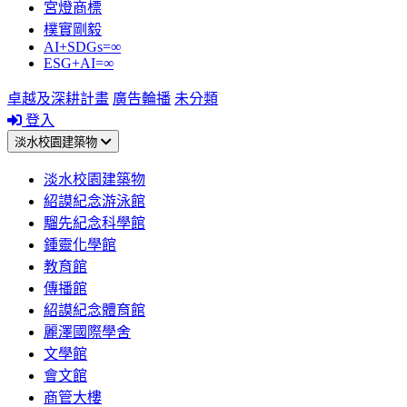
宮燈商標
樸實剛毅
AI+SDGs=∞
ESG+AI=∞
卓越及深耕計畫
廣告輪播
未分類
登入
淡水校園建築物
淡水校園建築物
紹謨紀念游泳館
騮先紀念科學館
鍾靈化學館
教育館
傳播館
紹謨紀念體育館
麗澤國際學舍
文學館
會文館
商管大樓