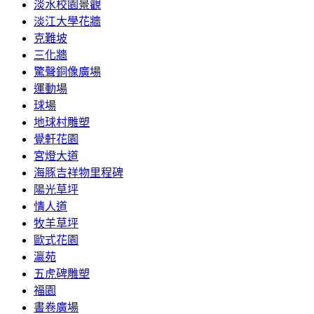
淡水校園景觀
淡江大學花牆
克難坡
三化牆
驚聲銅像廣場
運動場
球場
地球村雕塑
覺軒花園
宮燈大道
海豚吉祥物里程碑
陽光草坪
情人道
牧羊草坪
歐式花園
瀛苑
五虎碑雕塑
福園
書卷廣場