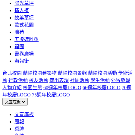
陽光草坪
情人道
牧羊草坪
歐式花園
瀛苑
五虎碑雕塑
福園
書卷廣場
海報街
台北校園
蘭陽校園建築物
蘭陽校園景觀
蘭陽校園活動
學術活
動
行政活動
校友活動
傑出表現
社團活動
學生活動
外賓參觀
人物介紹
校園生態
60週年校慶LOGO
66週年校慶LOGO
70週
年校慶LOGO
75週年校慶LOGO
文宣底板
文宣底板
簡報
桌牌