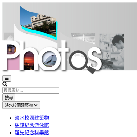
Open
sidebar
Search
搜尋
淡水校園建築物
淡水校園建築物
紹謨紀念游泳館
騮先紀念科學館