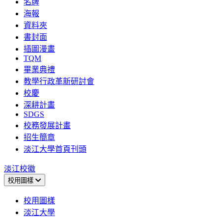
名牌
海報
資料夾
書封面
插圖漫畫
TQM
畢業典禮
教學行政革新研討會
校慶
深耕計畫
SDGS
校務發展計畫
招生簡章
淡江大學首頁刊頭
淡江校徽
校用圖樣
校用圖樣
淡江大學