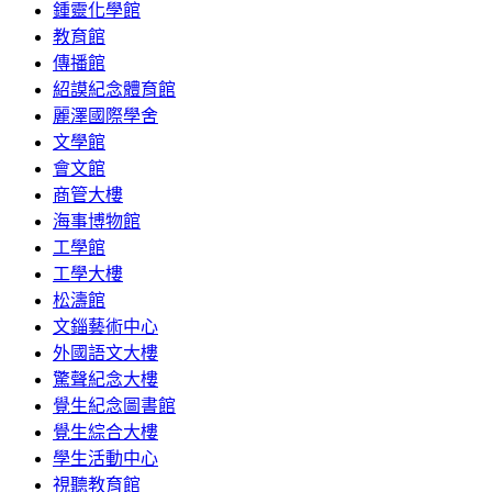
鍾靈化學館
教育館
傳播館
紹謨紀念體育館
麗澤國際學舍
文學館
會文館
商管大樓
海事博物館
工學館
工學大樓
松濤館
文錙藝術中心
外國語文大樓
驚聲紀念大樓
覺生紀念圖書館
覺生綜合大樓
學生活動中心
視聽教育館