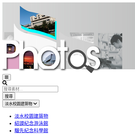
Open
sidebar
Search
搜尋
淡水校園建築物
淡水校園建築物
紹謨紀念游泳館
騮先紀念科學館