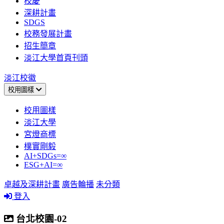
校慶
深耕計畫
SDGS
校務發展計畫
招生簡章
淡江大學首頁刊頭
淡江校徽
校用圖樣
校用圖樣
淡江大學
宮燈商標
樸實剛毅
AI+SDGs=∞
ESG+AI=∞
卓越及深耕計畫
廣告輪播
未分類
登入
台北校園-02