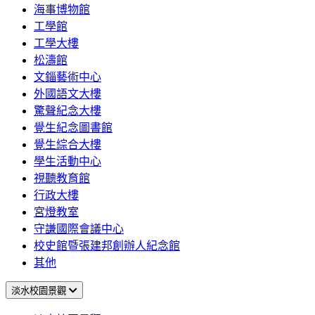
海事博物館
工學館
工學大樓
松濤館
文錙藝術中心
外國語文大樓
驚聲紀念大樓
覺生紀念圖書館
覺生綜合大樓
學生活動中心
視聽教育館
行政大樓
宮燈教室
守謙國際會議中心
校史館暨張建邦創辦人紀念館
其他
淡水校園景觀