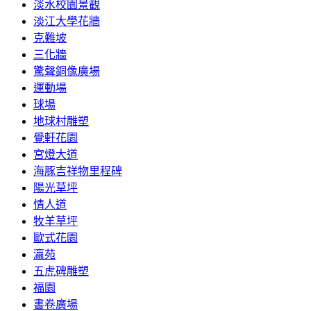
淡水校園景觀
淡江大學花牆
克難坡
三化牆
驚聲銅像廣場
運動場
球場
地球村雕塑
覺軒花園
宮燈大道
海豚吉祥物里程碑
陽光草坪
情人道
牧羊草坪
歐式花園
瀛苑
五虎碑雕塑
福園
書卷廣場