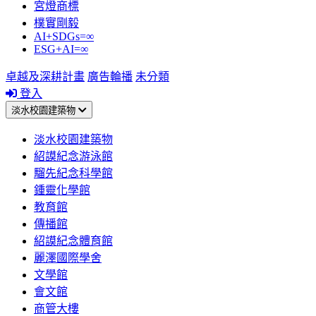
宮燈商標
樸實剛毅
AI+SDGs=∞
ESG+AI=∞
卓越及深耕計畫
廣告輪播
未分類
登入
淡水校園建築物
淡水校園建築物
紹謨紀念游泳館
騮先紀念科學館
鍾靈化學館
教育館
傳播館
紹謨紀念體育館
麗澤國際學舍
文學館
會文館
商管大樓