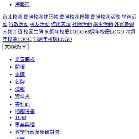
海報街
台北校園
蘭陽校園建築物
蘭陽校園景觀
蘭陽校園活動
學術活
動
行政活動
校友活動
傑出表現
社團活動
學生活動
外賓參觀
人物介紹
校園生態
60週年校慶LOGO
66週年校慶LOGO
70週
年校慶LOGO
75週年校慶LOGO
文宣底板
文宣底板
簡報
桌牌
名牌
海報
資料夾
書封面
插圖漫畫
TQM
畢業典禮
教學行政革新研討會