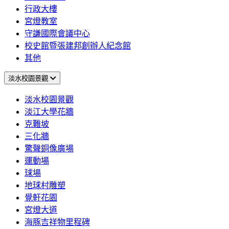
行政大樓
宮燈教室
守謙國際會議中心
校史館暨張建邦創辦人紀念館
其他
淡水校園景觀
淡水校園景觀
淡江大學花牆
克難坡
三化牆
驚聲銅像廣場
運動場
球場
地球村雕塑
覺軒花園
宮燈大道
海豚吉祥物里程碑