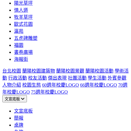
陽光草坪
情人道
牧羊草坪
歐式花園
瀛苑
五虎碑雕塑
福園
書卷廣場
海報街
台北校園
蘭陽校園建築物
蘭陽校園景觀
蘭陽校園活動
學術活
動
行政活動
校友活動
傑出表現
社團活動
學生活動
外賓參觀
人物介紹
校園生態
60週年校慶LOGO
66週年校慶LOGO
70週
年校慶LOGO
75週年校慶LOGO
文宣底板
文宣底板
簡報
桌牌