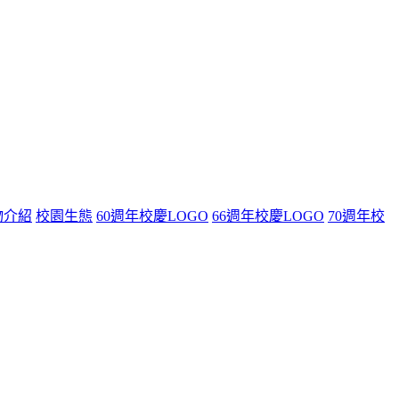
物介紹
校園生態
60週年校慶LOGO
66週年校慶LOGO
70週年校