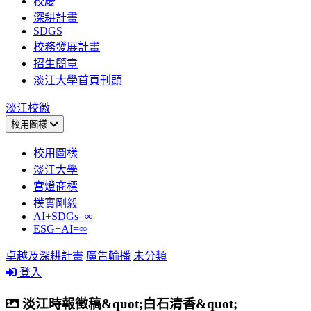
校慶
深耕計畫
SDGS
校務發展計畫
招生簡章
淡江大學首頁刊頭
淡江校徽
校用圖樣
校用圖樣
淡江大學
宮燈商標
樸實剛毅
AI+SDGs=∞
ESG+AI=∞
卓越及深耕計畫
廣告輪播
未分類
登入
淡江時報徵稿&quot;白石清香&quot;