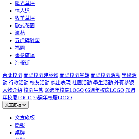
陽光草坪
情人道
牧羊草坪
歐式花園
瀛苑
五虎碑雕塑
福園
書卷廣場
海報街
台北校園
蘭陽校園建築物
蘭陽校園景觀
蘭陽校園活動
學術活
動
行政活動
校友活動
傑出表現
社團活動
學生活動
外賓參觀
人物介紹
校園生態
60週年校慶LOGO
66週年校慶LOGO
70週
年校慶LOGO
75週年校慶LOGO
文宣底板
文宣底板
簡報
桌牌