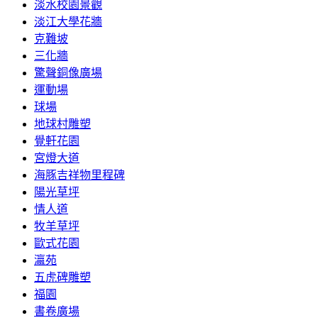
淡水校園景觀
淡江大學花牆
克難坡
三化牆
驚聲銅像廣場
運動場
球場
地球村雕塑
覺軒花園
宮燈大道
海豚吉祥物里程碑
陽光草坪
情人道
牧羊草坪
歐式花園
瀛苑
五虎碑雕塑
福園
書卷廣場