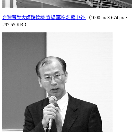
台灣箏樂大師魏德棟 宣揚國粹 名播中外
（1000 px × 674 px、
297.55 KB ）