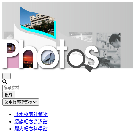
Open
sidebar
Search
搜尋
淡水校園建築物
淡水校園建築物
紹謨紀念游泳館
騮先紀念科學館