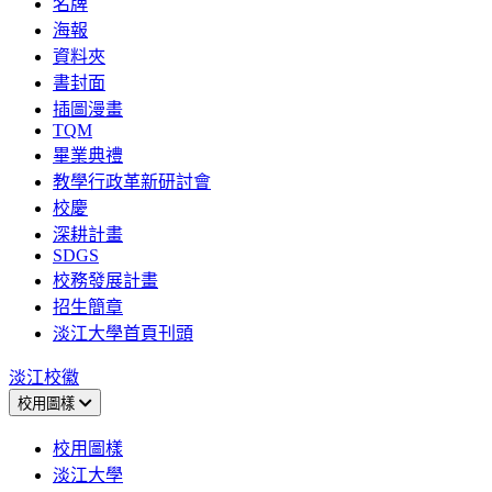
名牌
海報
資料夾
書封面
插圖漫畫
TQM
畢業典禮
教學行政革新研討會
校慶
深耕計畫
SDGS
校務發展計畫
招生簡章
淡江大學首頁刊頭
淡江校徽
校用圖樣
校用圖樣
淡江大學