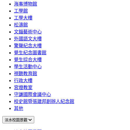
海事博物館
工學館
工學大樓
松濤館
文錙藝術中心
外國語文大樓
驚聲紀念大樓
覺生紀念圖書館
覺生綜合大樓
學生活動中心
視聽教育館
行政大樓
宮燈教室
守謙國際會議中心
校史館暨張建邦創辦人紀念館
其他
淡水校園景觀