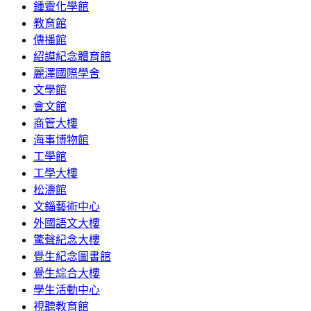
鍾靈化學館
教育館
傳播館
紹謨紀念體育館
麗澤國際學舍
文學館
會文館
商管大樓
海事博物館
工學館
工學大樓
松濤館
文錙藝術中心
外國語文大樓
驚聲紀念大樓
覺生紀念圖書館
覺生綜合大樓
學生活動中心
視聽教育館