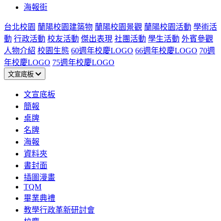
海報街
台北校園
蘭陽校園建築物
蘭陽校園景觀
蘭陽校園活動
學術活
動
行政活動
校友活動
傑出表現
社團活動
學生活動
外賓參觀
人物介紹
校園生態
60週年校慶LOGO
66週年校慶LOGO
70週
年校慶LOGO
75週年校慶LOGO
文宣底板
文宣底板
簡報
桌牌
名牌
海報
資料夾
書封面
插圖漫畫
TQM
畢業典禮
教學行政革新研討會