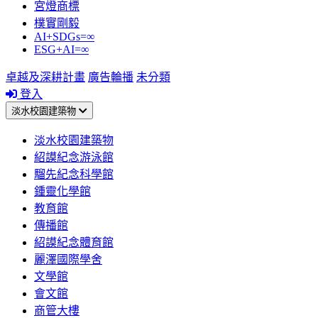
宮燈商標
樸實剛毅
AI+SDGs=∞
ESG+AI=∞
卓越及深耕計畫
廣告輪播
未分類
登入
淡水校園建築物
淡水校園建築物
紹謨紀念游泳館
騮先紀念科學館
鍾靈化學館
教育館
傳播館
紹謨紀念體育館
麗澤國際學舍
文學館
會文館
商管大樓