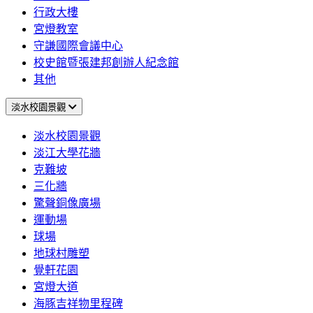
行政大樓
宮燈教室
守謙國際會議中心
校史館暨張建邦創辦人紀念館
其他
淡水校園景觀
淡水校園景觀
淡江大學花牆
克難坡
三化牆
驚聲銅像廣場
運動場
球場
地球村雕塑
覺軒花園
宮燈大道
海豚吉祥物里程碑