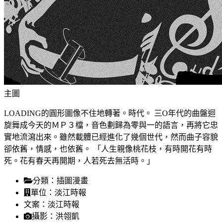
主圖
LOADING的圓形圖像不住地轉著。時代。 三O年代的曲盤迴
旋舞成今天的ＭＰ３檔，音色劃歸為零與一的語言，再將它忠
實地流瀉出來。雖然載體已經進化了幾個世代，然而曲子容貌
卻依舊，情感，也依舊。 「人生親像桃花枝，有時開花有時
死。花有春天再開期，人若死去無活時。」
分類：
插圖漫畫
單位：
淡江時報
文案：
淡江時報
攝影：
洪翎凱