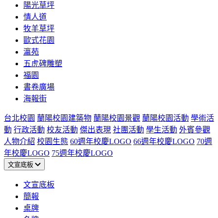
陽光草坪
情人道
牧羊草坪
歐式花園
瀛苑
五虎碑雕塑
福園
書卷廣場
海報街
台北校園
蘭陽校園建築物
蘭陽校園景觀
蘭陽校園活動
學術活
動
行政活動
校友活動
傑出表現
社團活動
學生活動
外賓參觀
人物介紹
校園生態
60週年校慶LOGO
66週年校慶LOGO
70週
年校慶LOGO
75週年校慶LOGO
文宣底板
文宣底板
簡報
桌牌