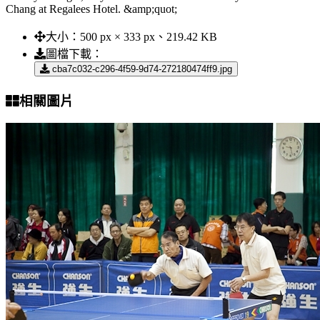
Chang at Regalees Hotel. &amp;quot;
大小：
500 px × 333 px、219.42 KB
圖檔下載：
cba7c032-c296-4f59-9d74-272180474ff9.jpg
相關圖片