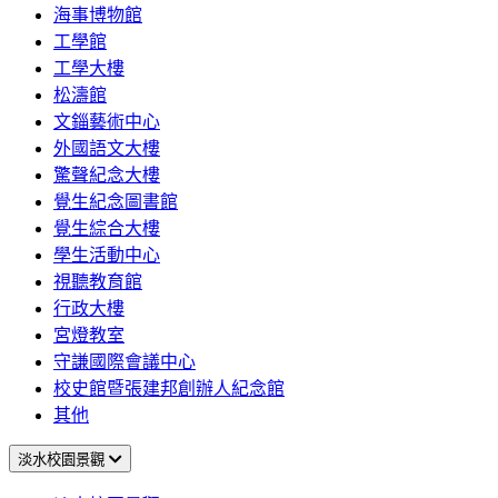
海事博物館
工學館
工學大樓
松濤館
文錙藝術中心
外國語文大樓
驚聲紀念大樓
覺生紀念圖書館
覺生綜合大樓
學生活動中心
視聽教育館
行政大樓
宮燈教室
守謙國際會議中心
校史館暨張建邦創辦人紀念館
其他
淡水校園景觀