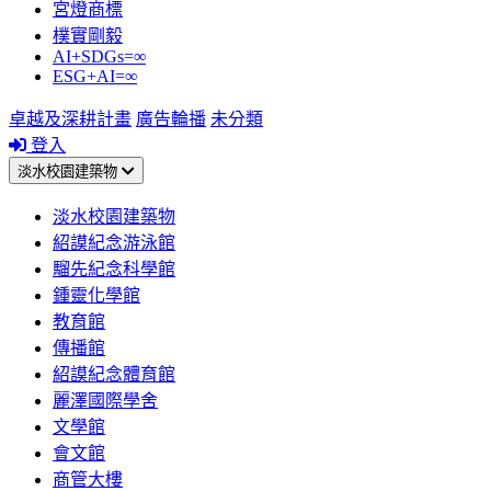
宮燈商標
樸實剛毅
AI+SDGs=∞
ESG+AI=∞
卓越及深耕計畫
廣告輪播
未分類
登入
淡水校園建築物
淡水校園建築物
紹謨紀念游泳館
騮先紀念科學館
鍾靈化學館
教育館
傳播館
紹謨紀念體育館
麗澤國際學舍
文學館
會文館
商管大樓