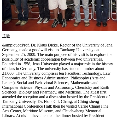
主圖
&amp;quot;Prof. Dr. Klaus Dicke, Rector of the University of Jena,
Germany, made a goodwill visit to Tamkang University on
September 25, 2009. The main purpose of his visit is to explore the
possibility of academic cooperation between two universities.
Founded in 1558, Jena University played a major role in the history
of ideas in Germany. The university has student number about
21,000. The University comprises ten Faculties: Technology, Law,
Economics and Business Administration, Philosophy (Arts and
Letters), Social and Behavioral Sciences, Mathematics and
Computer Science, Physics and Astronomy, Chemistry and Earth
Sciences, Biology and Pharmacy, and Medicine. The guest first
attended the reception and a discussion hosted by the President of
Tamkang University, Dr. Flora C.I. Chang, at Ching-sheng
International Conference Hall; then he visited Carrie Chang Fine
Arts Center, Maritime Museum, and Chueh-sheng Memorial
Library. At night, they attended the dinner hosted by President