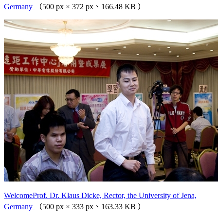
Germany
（500 px × 372 px、166.48 KB ）
WelcomeProf. Dr. Klaus Dicke, Rector, the University of Jena,
Germany
（500 px × 333 px、163.33 KB ）