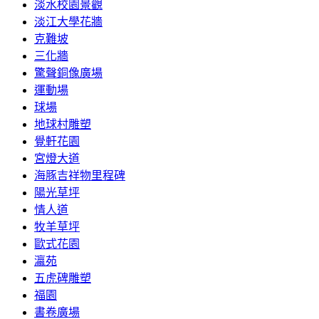
淡水校園景觀
淡江大學花牆
克難坡
三化牆
驚聲銅像廣場
運動場
球場
地球村雕塑
覺軒花園
宮燈大道
海豚吉祥物里程碑
陽光草坪
情人道
牧羊草坪
歐式花園
瀛苑
五虎碑雕塑
福園
書卷廣場