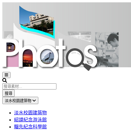
Open
sidebar
Search
搜尋
淡水校園建築物
淡水校園建築物
紹謨紀念游泳館
騮先紀念科學館