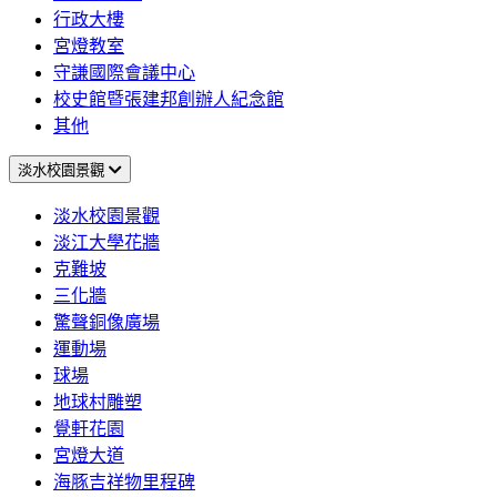
行政大樓
宮燈教室
守謙國際會議中心
校史館暨張建邦創辦人紀念館
其他
淡水校園景觀
淡水校園景觀
淡江大學花牆
克難坡
三化牆
驚聲銅像廣場
運動場
球場
地球村雕塑
覺軒花園
宮燈大道
海豚吉祥物里程碑