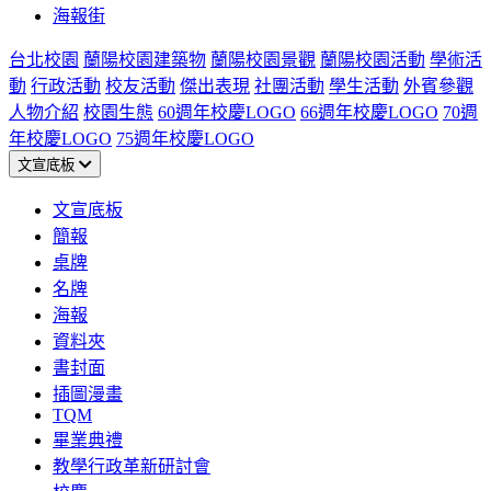
海報街
台北校園
蘭陽校園建築物
蘭陽校園景觀
蘭陽校園活動
學術活
動
行政活動
校友活動
傑出表現
社團活動
學生活動
外賓參觀
人物介紹
校園生態
60週年校慶LOGO
66週年校慶LOGO
70週
年校慶LOGO
75週年校慶LOGO
文宣底板
文宣底板
簡報
桌牌
名牌
海報
資料夾
書封面
插圖漫畫
TQM
畢業典禮
教學行政革新研討會