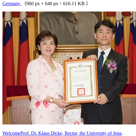
Germany
（960 px × 640 px、616.11 KB ）
WelcomeProf. Dr. Klaus Dicke, Rector, the University of Jena,