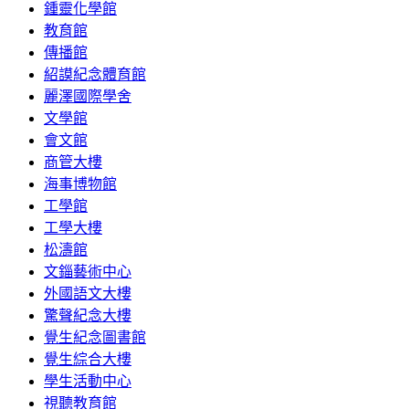
鍾靈化學館
教育館
傳播館
紹謨紀念體育館
麗澤國際學舍
文學館
會文館
商管大樓
海事博物館
工學館
工學大樓
松濤館
文錙藝術中心
外國語文大樓
驚聲紀念大樓
覺生紀念圖書館
覺生綜合大樓
學生活動中心
視聽教育館