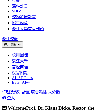
校慶
深耕計畫
SDGS
校務發展計畫
招生簡章
淡江大學首頁刊頭
淡江校徽
校用圖樣
校用圖樣
淡江大學
宮燈商標
樸實剛毅
AI+SDGs=∞
ESG+AI=∞
卓越及深耕計畫
廣告輪播
未分類
登入
WelcomeProf. Dr. Klaus Dicke, Rector, the