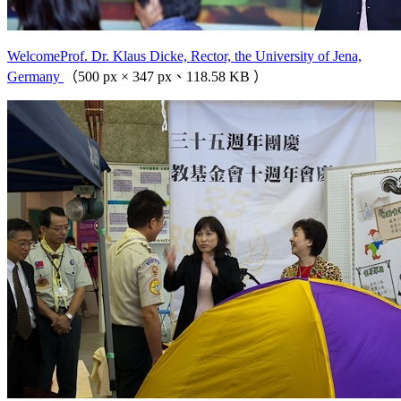
WelcomeProf. Dr. Klaus Dicke, Rector, the University of Jena,
Germany
（500 px × 347 px、118.58 KB ）