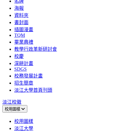
名牌
海報
資料夾
書封面
插圖漫畫
TQM
畢業典禮
教學行政革新研討會
校慶
深耕計畫
SDGS
校務發展計畫
招生簡章
淡江大學首頁刊頭
淡江校徽
校用圖樣
校用圖樣
淡江大學