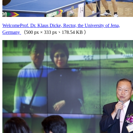
WelcomeProf. Dr. Klaus Dicke, Rector, the University of Jena,
Germany
（500 px × 333 px、178.54 KB ）