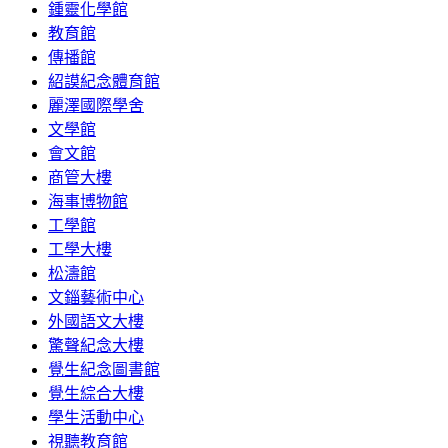
鍾靈化學館
教育館
傳播館
紹謨紀念體育館
麗澤國際學舍
文學館
會文館
商管大樓
海事博物館
工學館
工學大樓
松濤館
文錙藝術中心
外國語文大樓
驚聲紀念大樓
覺生紀念圖書館
覺生綜合大樓
學生活動中心
視聽教育館