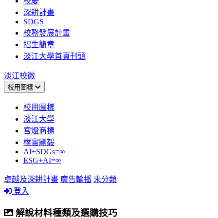
校慶
深耕計畫
SDGS
校務發展計畫
招生簡章
淡江大學首頁刊頭
淡江校徽
校用圖樣
校用圖樣
淡江大學
宮燈商標
樸實剛毅
AI+SDGs=∞
ESG+AI=∞
卓越及深耕計畫
廣告輪播
未分類
登入
解說材料種類及選購技巧