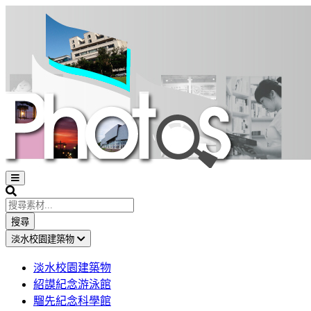
Open
sidebar
Search
搜尋
淡水校園建築物
淡水校園建築物
紹謨紀念游泳館
騮先紀念科學館