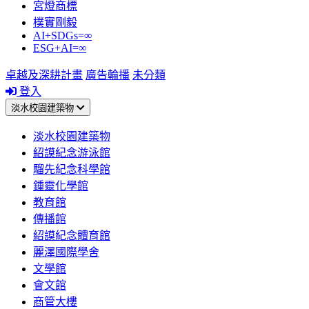
宮燈商標
樸實剛毅
AI+SDGs=∞
ESG+AI=∞
卓越及深耕計畫
廣告輪播
未分類
登入
淡水校園建築物
淡水校園建築物
紹謨紀念游泳館
騮先紀念科學館
鍾靈化學館
教育館
傳播館
紹謨紀念體育館
麗澤國際學舍
文學館
會文館
商管大樓