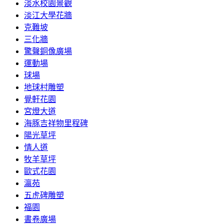
淡水校園景觀
淡江大學花牆
克難坡
三化牆
驚聲銅像廣場
運動場
球場
地球村雕塑
覺軒花園
宮燈大道
海豚吉祥物里程碑
陽光草坪
情人道
牧羊草坪
歐式花園
瀛苑
五虎碑雕塑
福園
書卷廣場