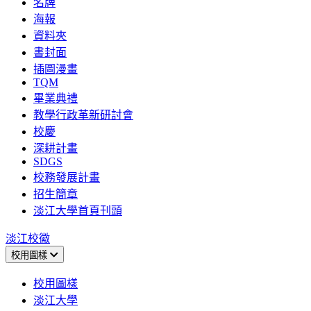
名牌
海報
資料夾
書封面
插圖漫畫
TQM
畢業典禮
教學行政革新研討會
校慶
深耕計畫
SDGS
校務發展計畫
招生簡章
淡江大學首頁刊頭
淡江校徽
校用圖樣
校用圖樣
淡江大學