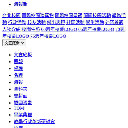
海報街
台北校園
蘭陽校園建築物
蘭陽校園景觀
蘭陽校園活動
學術活
動
行政活動
校友活動
傑出表現
社團活動
學生活動
外賓參觀
人物介紹
校園生態
60週年校慶LOGO
66週年校慶LOGO
70週
年校慶LOGO
75週年校慶LOGO
文宣底板
文宣底板
簡報
桌牌
名牌
海報
資料夾
書封面
插圖漫畫
TQM
畢業典禮
教學行政革新研討會