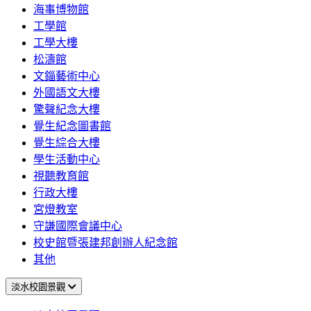
海事博物館
工學館
工學大樓
松濤館
文錙藝術中心
外國語文大樓
驚聲紀念大樓
覺生紀念圖書館
覺生綜合大樓
學生活動中心
視聽教育館
行政大樓
宮燈教室
守謙國際會議中心
校史館暨張建邦創辦人紀念館
其他
淡水校園景觀