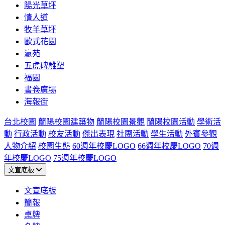
陽光草坪
情人道
牧羊草坪
歐式花園
瀛苑
五虎碑雕塑
福園
書卷廣場
海報街
台北校園
蘭陽校園建築物
蘭陽校園景觀
蘭陽校園活動
學術活
動
行政活動
校友活動
傑出表現
社團活動
學生活動
外賓參觀
人物介紹
校園生態
60週年校慶LOGO
66週年校慶LOGO
70週
年校慶LOGO
75週年校慶LOGO
文宣底板
文宣底板
簡報
桌牌