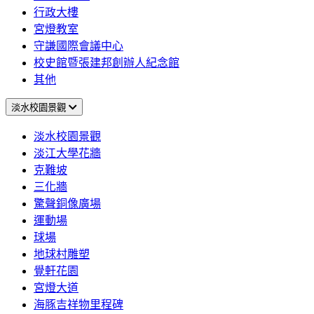
行政大樓
宮燈教室
守謙國際會議中心
校史館暨張建邦創辦人紀念館
其他
淡水校園景觀
淡水校園景觀
淡江大學花牆
克難坡
三化牆
驚聲銅像廣場
運動場
球場
地球村雕塑
覺軒花園
宮燈大道
海豚吉祥物里程碑