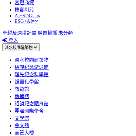
宮燈商標
樸實剛毅
AI+SDGs=∞
ESG+AI=∞
卓越及深耕計畫
廣告輪播
未分類
登入
淡水校園建築物
淡水校園建築物
紹謨紀念游泳館
騮先紀念科學館
鍾靈化學館
教育館
傳播館
紹謨紀念體育館
麗澤國際學舍
文學館
會文館
商管大樓