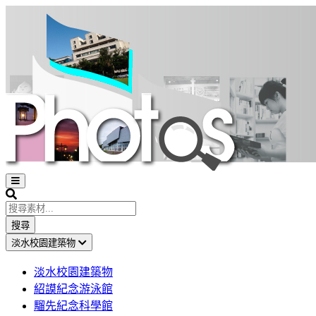
Open
sidebar
Search
搜尋
淡水校園建築物
淡水校園建築物
紹謨紀念游泳館
騮先紀念科學館