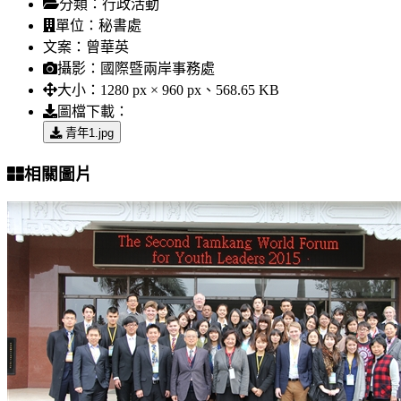
分類：
行政活動
單位：
秘書處
文案：
曾華英
攝影：
國際暨兩岸事務處
大小：
1280 px × 960 px、568.65 KB
圖檔下載：
青年1.jpg
相關圖片