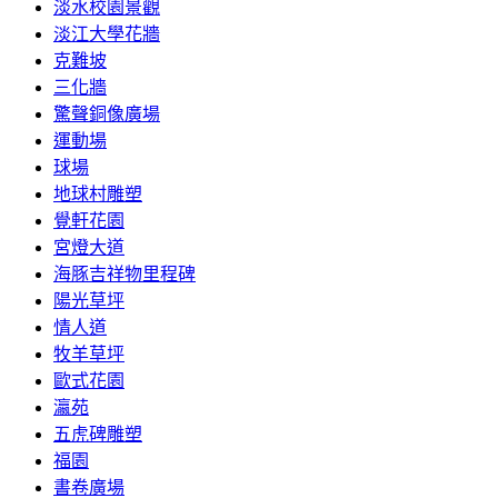
淡水校園景觀
淡江大學花牆
克難坡
三化牆
驚聲銅像廣場
運動場
球場
地球村雕塑
覺軒花園
宮燈大道
海豚吉祥物里程碑
陽光草坪
情人道
牧羊草坪
歐式花園
瀛苑
五虎碑雕塑
福園
書卷廣場