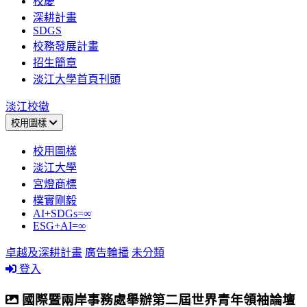
校慶
深耕計畫
SDGS
校務發展計畫
招生簡章
淡江大學首頁刊頭
淡江校徽
校用圖樣
校用圖樣
淡江大學
宮燈商標
樸實剛毅
AI+SDGs=∞
ESG+AI=∞
卓越及深耕計畫
廣告輪播
未分類
登入
國際暨兩岸事務處舉辦第二屆世界青年領袖論壇