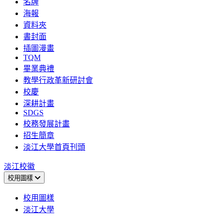
名牌
海報
資料夾
書封面
插圖漫畫
TQM
畢業典禮
教學行政革新研討會
校慶
深耕計畫
SDGS
校務發展計畫
招生簡章
淡江大學首頁刊頭
淡江校徽
校用圖樣
校用圖樣
淡江大學