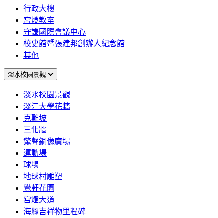
行政大樓
宮燈教室
守謙國際會議中心
校史館暨張建邦創辦人紀念館
其他
淡水校園景觀
淡水校園景觀
淡江大學花牆
克難坡
三化牆
驚聲銅像廣場
運動場
球場
地球村雕塑
覺軒花園
宮燈大道
海豚吉祥物里程碑