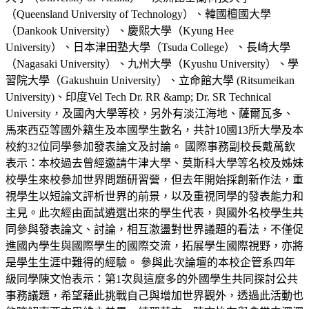
（Queensland University of Technology）、韓國檀國大學
（Dankook University）、慶熙大學（Kyung Hee
University）、日本津田塾大學（Tsuda College）、長崎大學
（Nagasaki University）、九州大學（Kyushu University）、學
習院大學（Gakushuin University）、立命館大學 (Ritsumeikan
University)、印度Vel Tech Dr. RR &amp; Dr. SR Technical
University，及國內大學等校，另外有淡江海地、薩爾瓦多、
馬來西亞等國外籍生及本國學生數名，共計10國13所大學及本
校約32位同學參加發表論文及討論。 國際事務副校長戴萬欽
表示：本校過去曾經邀請牛津大學、莫斯科大學等名校及姊妹
校學生來校參加世界問題研習營，但去年開始採創新作法，重
視學生以短論文評析世界的前景，以及重視同學的發表能力和
主見。此次經由面試遴選出來的學生代表，與國外名校學生共
同參與發表論文、討論，相互激盪對世界議題的看法，不僅促
進國內學生與國際學生的國際交流，拓展學生國際視野，亦將
是學生生涯中難得的經驗。 參與此次論壇的本校企管系四年
級同學陳文怡表示：第1次與這麼多的外國學生共同探討公共
事務議題，希望藉此挑戰自己與增加世界觀外，透過此活動也