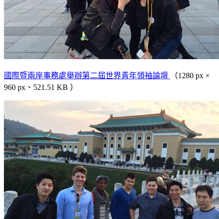
國際暨兩岸事務處舉辦第二屆世界青年領袖論壇
（1280 px ×
960 px、521.51 KB ）