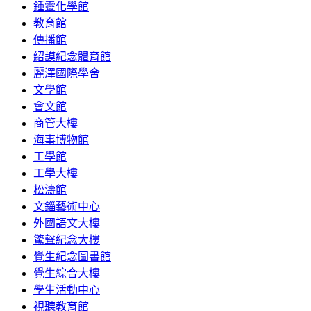
鍾靈化學館
教育館
傳播館
紹謨紀念體育館
麗澤國際學舍
文學館
會文館
商管大樓
海事博物館
工學館
工學大樓
松濤館
文錙藝術中心
外國語文大樓
驚聲紀念大樓
覺生紀念圖書館
覺生綜合大樓
學生活動中心
視聽教育館