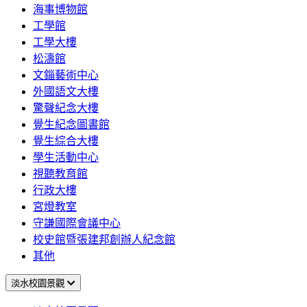
海事博物館
工學館
工學大樓
松濤館
文錙藝術中心
外國語文大樓
驚聲紀念大樓
覺生紀念圖書館
覺生綜合大樓
學生活動中心
視聽教育館
行政大樓
宮燈教室
守謙國際會議中心
校史館暨張建邦創辦人紀念館
其他
淡水校園景觀