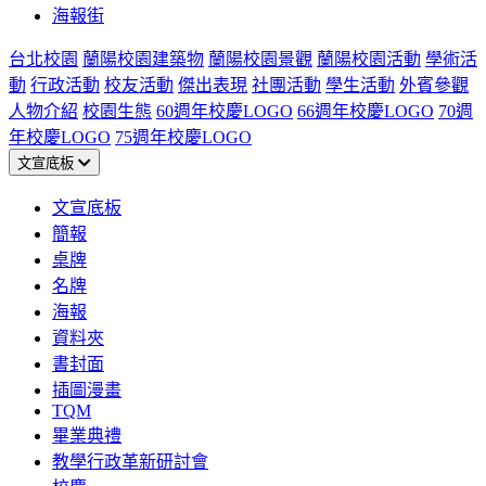
海報街
台北校園
蘭陽校園建築物
蘭陽校園景觀
蘭陽校園活動
學術活
動
行政活動
校友活動
傑出表現
社團活動
學生活動
外賓參觀
人物介紹
校園生態
60週年校慶LOGO
66週年校慶LOGO
70週
年校慶LOGO
75週年校慶LOGO
文宣底板
文宣底板
簡報
桌牌
名牌
海報
資料夾
書封面
插圖漫畫
TQM
畢業典禮
教學行政革新研討會