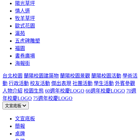
陽光草坪
情人道
牧羊草坪
歐式花園
瀛苑
五虎碑雕塑
福園
書卷廣場
海報街
台北校園
蘭陽校園建築物
蘭陽校園景觀
蘭陽校園活動
學術活
動
行政活動
校友活動
傑出表現
社團活動
學生活動
外賓參觀
人物介紹
校園生態
60週年校慶LOGO
66週年校慶LOGO
70週
年校慶LOGO
75週年校慶LOGO
文宣底板
文宣底板
簡報
桌牌