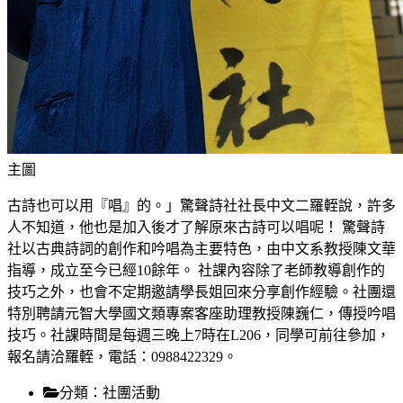
主圖
古詩也可以用『唱』的。」驚聲詩社社長中文二羅輊說，許多
人不知道，他也是加入後才了解原來古詩可以唱呢！ 驚聲詩
社以古典詩詞的創作和吟唱為主要特色，由中文系教授陳文華
指導，成立至今已經10餘年。 社課內容除了老師教導創作的
技巧之外，也會不定期邀請學長姐回來分享創作經驗。社團還
特別聘請元智大學國文類專案客座助理教授陳巍仁，傳授吟唱
技巧。社課時間是每週三晚上7時在L206，同學可前往參加，
報名請洽羅輊，電話：0988422329。
分類：
社團活動