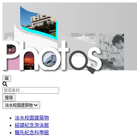
Open
sidebar
Search
搜尋
淡水校園建築物
淡水校園建築物
紹謨紀念游泳館
騮先紀念科學館