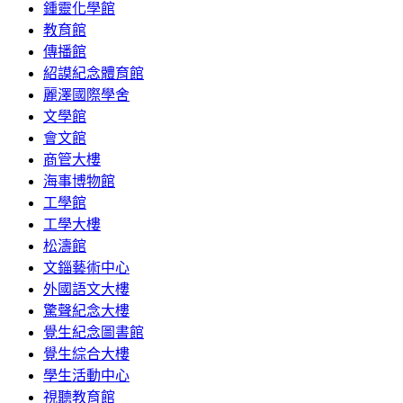
鍾靈化學館
教育館
傳播館
紹謨紀念體育館
麗澤國際學舍
文學館
會文館
商管大樓
海事博物館
工學館
工學大樓
松濤館
文錙藝術中心
外國語文大樓
驚聲紀念大樓
覺生紀念圖書館
覺生綜合大樓
學生活動中心
視聽教育館