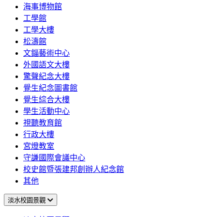
海事博物館
工學館
工學大樓
松濤館
文錙藝術中心
外國語文大樓
驚聲紀念大樓
覺生紀念圖書館
覺生綜合大樓
學生活動中心
視聽教育館
行政大樓
宮燈教室
守謙國際會議中心
校史館暨張建邦創辦人紀念館
其他
淡水校園景觀