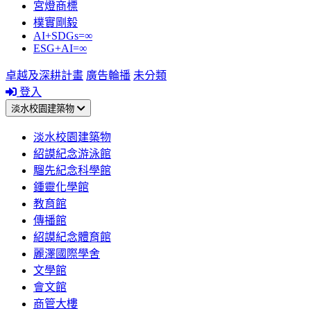
宮燈商標
樸實剛毅
AI+SDGs=∞
ESG+AI=∞
卓越及深耕計畫
廣告輪播
未分類
登入
淡水校園建築物
淡水校園建築物
紹謨紀念游泳館
騮先紀念科學館
鍾靈化學館
教育館
傳播館
紹謨紀念體育館
麗澤國際學舍
文學館
會文館
商管大樓