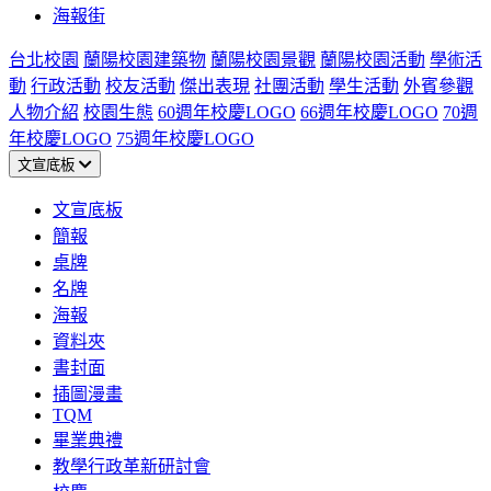
海報街
台北校園
蘭陽校園建築物
蘭陽校園景觀
蘭陽校園活動
學術活
動
行政活動
校友活動
傑出表現
社團活動
學生活動
外賓參觀
人物介紹
校園生態
60週年校慶LOGO
66週年校慶LOGO
70週
年校慶LOGO
75週年校慶LOGO
文宣底板
文宣底板
簡報
桌牌
名牌
海報
資料夾
書封面
插圖漫畫
TQM
畢業典禮
教學行政革新研討會