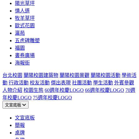
陽光草坪
情人道
牧羊草坪
歐式花園
瀛苑
五虎碑雕塑
福園
書卷廣場
海報街
台北校園
蘭陽校園建築物
蘭陽校園景觀
蘭陽校園活動
學術活
動
行政活動
校友活動
傑出表現
社團活動
學生活動
外賓參觀
人物介紹
校園生態
60週年校慶LOGO
66週年校慶LOGO
70週
年校慶LOGO
75週年校慶LOGO
文宣底板
文宣底板
簡報
桌牌