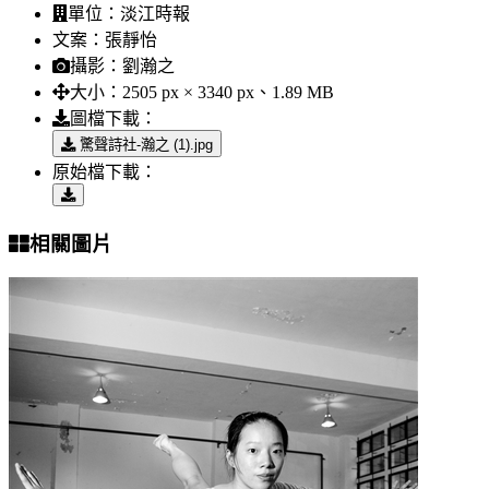
單位：
淡江時報
文案：
張靜怡
攝影：
劉瀚之
大小：
2505 px × 3340 px、1.89 MB
圖檔下載：
驚聲詩社-瀚之 (1).jpg
原始檔下載：
相關圖片