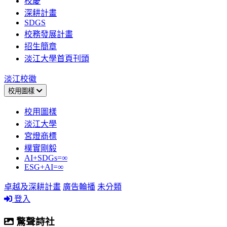
校慶
深耕計畫
SDGS
校務發展計畫
招生簡章
淡江大學首頁刊頭
淡江校徽
校用圖樣
校用圖樣
淡江大學
宮燈商標
樸實剛毅
AI+SDGs=∞
ESG+AI=∞
卓越及深耕計畫
廣告輪播
未分類
登入
驚聲詩社