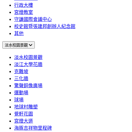
行政大樓
宮燈教室
守謙國際會議中心
校史館暨張建邦創辦人紀念館
其他
淡水校園景觀
淡水校園景觀
淡江大學花牆
克難坡
三化牆
驚聲銅像廣場
運動場
球場
地球村雕塑
覺軒花園
宮燈大道
海豚吉祥物里程碑