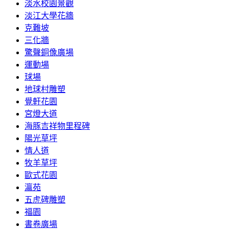
淡水校園景觀
淡江大學花牆
克難坡
三化牆
驚聲銅像廣場
運動場
球場
地球村雕塑
覺軒花園
宮燈大道
海豚吉祥物里程碑
陽光草坪
情人道
牧羊草坪
歐式花園
瀛苑
五虎碑雕塑
福園
書卷廣場