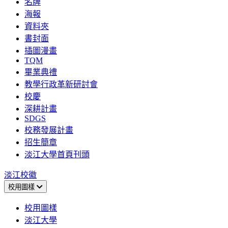
名牌
海報
資料夾
書封面
插圖漫畫
TQM
畢業典禮
教學行政革新研討會
校慶
深耕計畫
SDGS
校務發展計畫
招生簡章
淡江大學首頁刊頭
淡江校徽
校用圖樣
校用圖樣
淡江大學