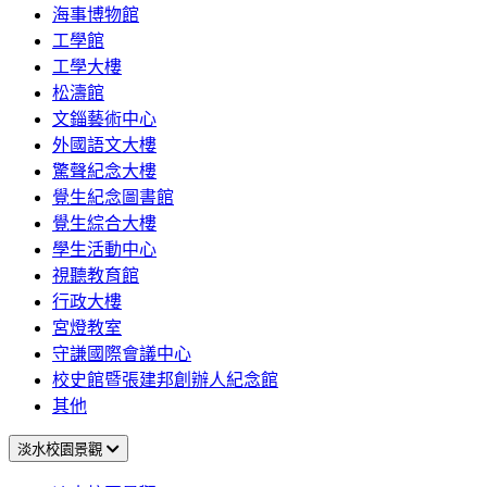
海事博物館
工學館
工學大樓
松濤館
文錙藝術中心
外國語文大樓
驚聲紀念大樓
覺生紀念圖書館
覺生綜合大樓
學生活動中心
視聽教育館
行政大樓
宮燈教室
守謙國際會議中心
校史館暨張建邦創辦人紀念館
其他
淡水校園景觀