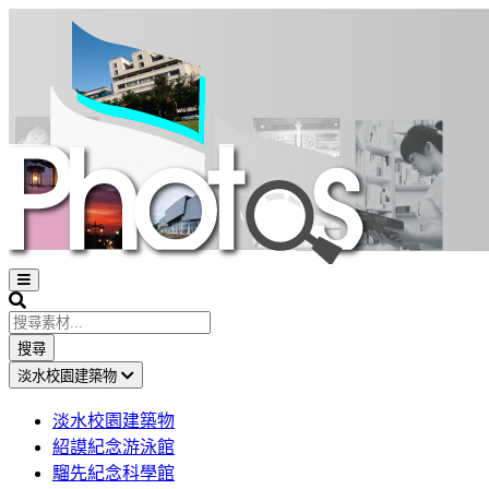
Open
sidebar
Search
搜尋
淡水校園建築物
淡水校園建築物
紹謨紀念游泳館
騮先紀念科學館