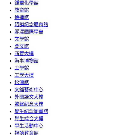
鍾靈化學館
教育館
傳播館
紹謨紀念體育館
麗澤國際學舍
文學館
會文館
商管大樓
海事博物館
工學館
工學大樓
松濤館
文錙藝術中心
外國語文大樓
驚聲紀念大樓
覺生紀念圖書館
覺生綜合大樓
學生活動中心
視聽教育館