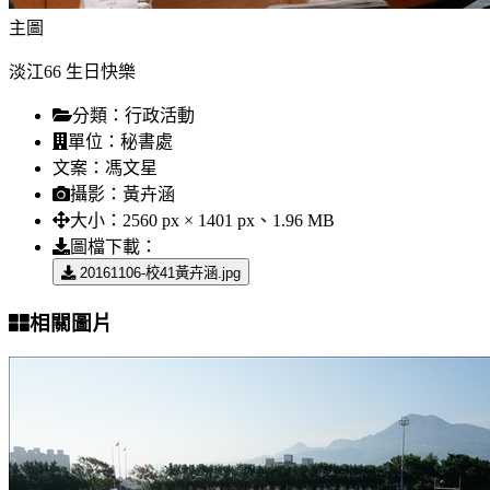
主圖
淡江66 生日快樂
分類：
行政活動
單位：
秘書處
文案：
馮文星
攝影：
黃卉涵
大小：
2560 px × 1401 px、1.96 MB
圖檔下載：
20161106-校41黃卉涵.jpg
相關圖片