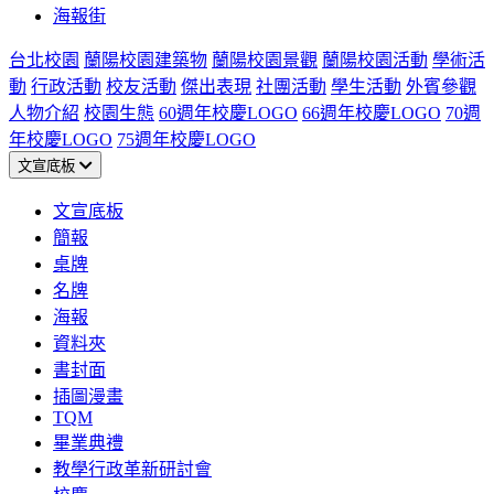
海報街
台北校園
蘭陽校園建築物
蘭陽校園景觀
蘭陽校園活動
學術活
動
行政活動
校友活動
傑出表現
社團活動
學生活動
外賓參觀
人物介紹
校園生態
60週年校慶LOGO
66週年校慶LOGO
70週
年校慶LOGO
75週年校慶LOGO
文宣底板
文宣底板
簡報
桌牌
名牌
海報
資料夾
書封面
插圖漫畫
TQM
畢業典禮
教學行政革新研討會