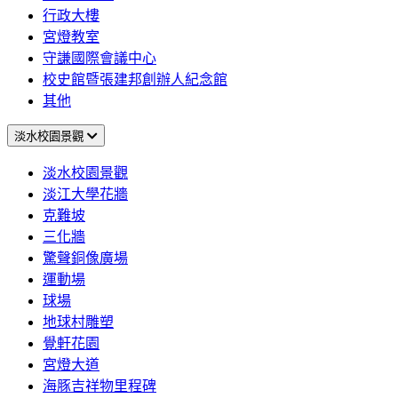
行政大樓
宮燈教室
守謙國際會議中心
校史館暨張建邦創辦人紀念館
其他
淡水校園景觀
淡水校園景觀
淡江大學花牆
克難坡
三化牆
驚聲銅像廣場
運動場
球場
地球村雕塑
覺軒花園
宮燈大道
海豚吉祥物里程碑