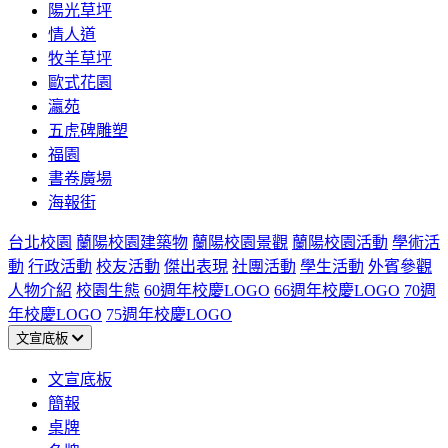
陽光草坪
情人道
牧羊草坪
歐式花園
瀛苑
五虎碑雕塑
福園
書卷廣場
海報街
台北校園
蘭陽校園建築物
蘭陽校園景觀
蘭陽校園活動
學術活
動
行政活動
校友活動
傑出表現
社團活動
學生活動
外賓參觀
人物介紹
校園生態
60週年校慶LOGO
66週年校慶LOGO
70週
年校慶LOGO
75週年校慶LOGO
文宣底板
文宣底板
簡報
桌牌