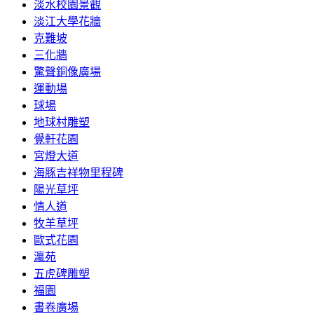
淡水校園景觀
淡江大學花牆
克難坡
三化牆
驚聲銅像廣場
運動場
球場
地球村雕塑
覺軒花園
宮燈大道
海豚吉祥物里程碑
陽光草坪
情人道
牧羊草坪
歐式花園
瀛苑
五虎碑雕塑
福園
書卷廣場