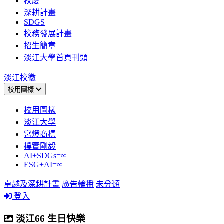
校慶
深耕計畫
SDGS
校務發展計畫
招生簡章
淡江大學首頁刊頭
淡江校徽
校用圖樣
校用圖樣
淡江大學
宮燈商標
樸實剛毅
AI+SDGs=∞
ESG+AI=∞
卓越及深耕計畫
廣告輪播
未分類
登入
淡江66 生日快樂