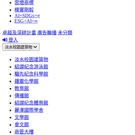
宮燈商標
樸實剛毅
AI+SDGs=∞
ESG+AI=∞
卓越及深耕計畫
廣告輪播
未分類
登入
淡水校園建築物
淡水校園建築物
紹謨紀念游泳館
騮先紀念科學館
鍾靈化學館
教育館
傳播館
紹謨紀念體育館
麗澤國際學舍
文學館
會文館
商管大樓