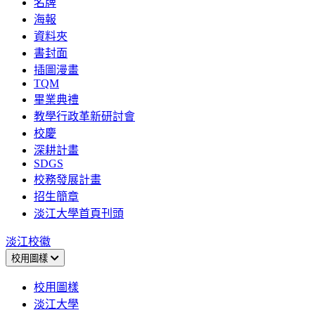
名牌
海報
資料夾
書封面
插圖漫畫
TQM
畢業典禮
教學行政革新研討會
校慶
深耕計畫
SDGS
校務發展計畫
招生簡章
淡江大學首頁刊頭
淡江校徽
校用圖樣
校用圖樣
淡江大學