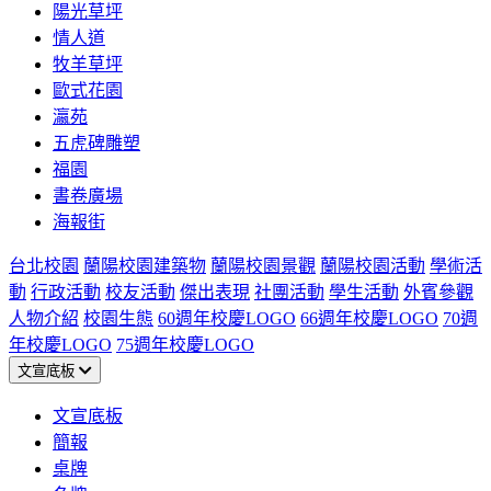
陽光草坪
情人道
牧羊草坪
歐式花園
瀛苑
五虎碑雕塑
福園
書卷廣場
海報街
台北校園
蘭陽校園建築物
蘭陽校園景觀
蘭陽校園活動
學術活
動
行政活動
校友活動
傑出表現
社團活動
學生活動
外賓參觀
人物介紹
校園生態
60週年校慶LOGO
66週年校慶LOGO
70週
年校慶LOGO
75週年校慶LOGO
文宣底板
文宣底板
簡報
桌牌