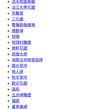
淡水校園景觀
淡江大學花牆
克難坡
三化牆
驚聲銅像廣場
運動場
球場
地球村雕塑
覺軒花園
宮燈大道
海豚吉祥物里程碑
陽光草坪
情人道
牧羊草坪
歐式花園
瀛苑
五虎碑雕塑
福園
書卷廣場