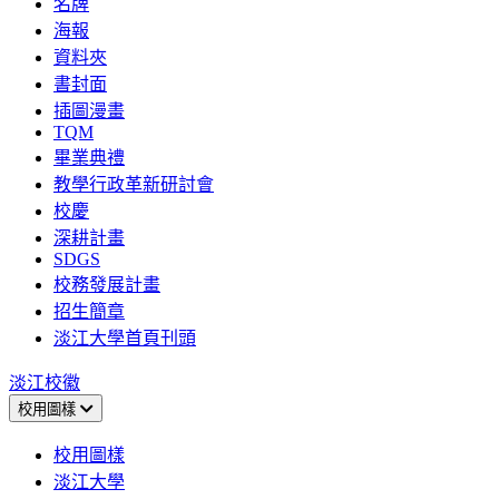
名牌
海報
資料夾
書封面
插圖漫畫
TQM
畢業典禮
教學行政革新研討會
校慶
深耕計畫
SDGS
校務發展計畫
招生簡章
淡江大學首頁刊頭
淡江校徽
校用圖樣
校用圖樣
淡江大學