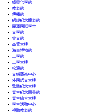
鍾靈化學館
教育館
傳播館
紹謨紀念體育館
麗澤國際學舍
文學館
會文館
商管大樓
海事博物館
工學館
工學大樓
松濤館
文錙藝術中心
外國語文大樓
驚聲紀念大樓
覺生紀念圖書館
覺生綜合大樓
學生活動中心
視聽教育館