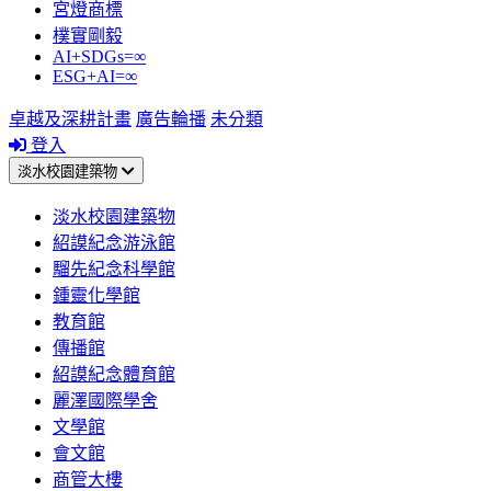
宮燈商標
樸實剛毅
AI+SDGs=∞
ESG+AI=∞
卓越及深耕計畫
廣告輪播
未分類
登入
淡水校園建築物
淡水校園建築物
紹謨紀念游泳館
騮先紀念科學館
鍾靈化學館
教育館
傳播館
紹謨紀念體育館
麗澤國際學舍
文學館
會文館
商管大樓