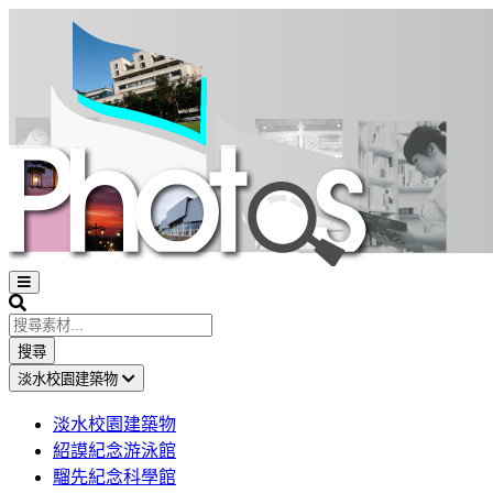
Open
sidebar
Search
搜尋
淡水校園建築物
淡水校園建築物
紹謨紀念游泳館
騮先紀念科學館