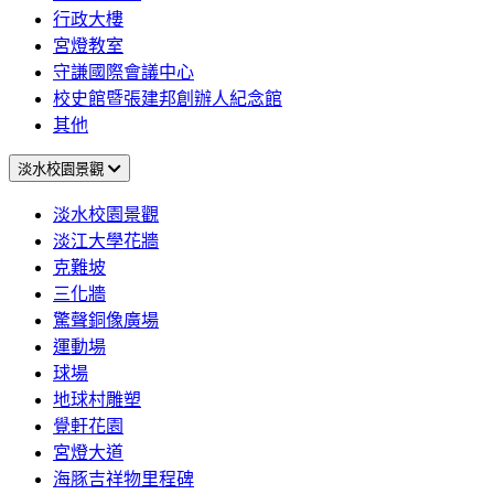
行政大樓
宮燈教室
守謙國際會議中心
校史館暨張建邦創辦人紀念館
其他
淡水校園景觀
淡水校園景觀
淡江大學花牆
克難坡
三化牆
驚聲銅像廣場
運動場
球場
地球村雕塑
覺軒花園
宮燈大道
海豚吉祥物里程碑