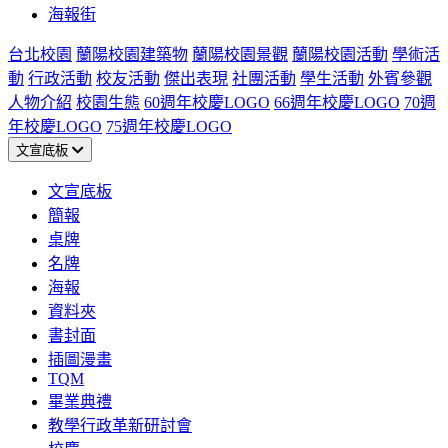
海報街
台北校園
蘭陽校園建築物
蘭陽校園景觀
蘭陽校園活動
學術活
動
行政活動
校友活動
傑出表現
社團活動
學生活動
外賓參觀
人物介紹
校園生態
60週年校慶LOGO
66週年校慶LOGO
70週
年校慶LOGO
75週年校慶LOGO
文宣底板
文宣底板
簡報
桌牌
名牌
海報
資料夾
書封面
插圖漫畫
TQM
畢業典禮
教學行政革新研討會