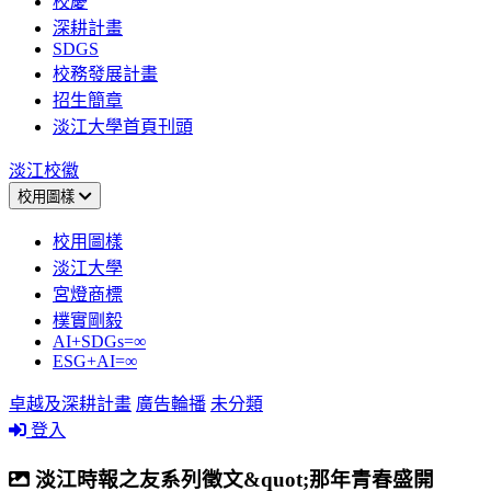
校慶
深耕計畫
SDGS
校務發展計畫
招生簡章
淡江大學首頁刊頭
淡江校徽
校用圖樣
校用圖樣
淡江大學
宮燈商標
樸實剛毅
AI+SDGs=∞
ESG+AI=∞
卓越及深耕計畫
廣告輪播
未分類
登入
淡江時報之友系列徵文&quot;那年青春盛開