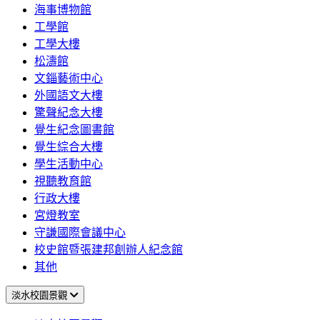
海事博物館
工學館
工學大樓
松濤館
文錙藝術中心
外國語文大樓
驚聲紀念大樓
覺生紀念圖書館
覺生綜合大樓
學生活動中心
視聽教育館
行政大樓
宮燈教室
守謙國際會議中心
校史館暨張建邦創辦人紀念館
其他
淡水校園景觀