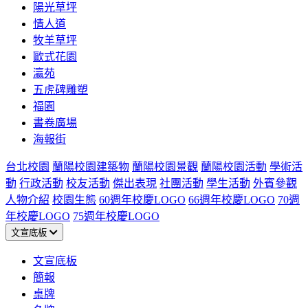
陽光草坪
情人道
牧羊草坪
歐式花園
瀛苑
五虎碑雕塑
福園
書卷廣場
海報街
台北校園
蘭陽校園建築物
蘭陽校園景觀
蘭陽校園活動
學術活
動
行政活動
校友活動
傑出表現
社團活動
學生活動
外賓參觀
人物介紹
校園生態
60週年校慶LOGO
66週年校慶LOGO
70週
年校慶LOGO
75週年校慶LOGO
文宣底板
文宣底板
簡報
桌牌