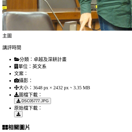
主圖
講評時間
分類：
卓越及深耕計畫
單位：
英文系
文案：
攝影：
大小：
3648 px × 2432 px、3.35 MB
圖檔下載：
DSC05777.JPG
原始檔下載：
相關圖片