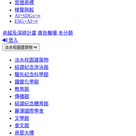
宮燈商標
樸實剛毅
AI+SDGs=∞
ESG+AI=∞
卓越及深耕計畫
廣告輪播
未分類
登入
淡水校園建築物
淡水校園建築物
紹謨紀念游泳館
騮先紀念科學館
鍾靈化學館
教育館
傳播館
紹謨紀念體育館
麗澤國際學舍
文學館
會文館
商管大樓