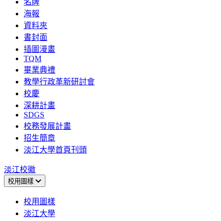
名牌
海報
資料夾
書封面
插圖漫畫
TQM
畢業典禮
教學行政革新研討會
校慶
深耕計畫
SDGS
校務發展計畫
招生簡章
淡江大學首頁刊頭
淡江校徽
校用圖樣
校用圖樣
淡江大學