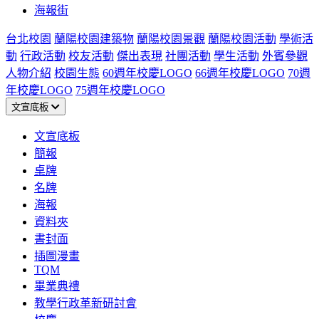
海報街
台北校園
蘭陽校園建築物
蘭陽校園景觀
蘭陽校園活動
學術活
動
行政活動
校友活動
傑出表現
社團活動
學生活動
外賓參觀
人物介紹
校園生態
60週年校慶LOGO
66週年校慶LOGO
70週
年校慶LOGO
75週年校慶LOGO
文宣底板
文宣底板
簡報
桌牌
名牌
海報
資料夾
書封面
插圖漫畫
TQM
畢業典禮
教學行政革新研討會