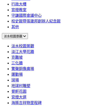
行政大樓
宮燈教室
守謙國際會議中心
校史館暨張建邦創辦人紀念館
其他
淡水校園景觀
淡水校園景觀
淡江大學花牆
克難坡
三化牆
驚聲銅像廣場
運動場
球場
地球村雕塑
覺軒花園
宮燈大道
海豚吉祥物里程碑