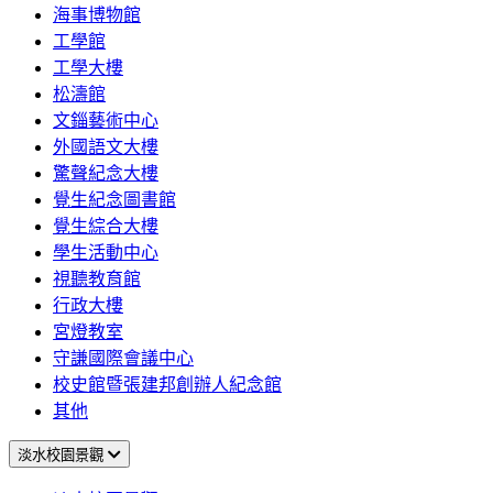
海事博物館
工學館
工學大樓
松濤館
文錙藝術中心
外國語文大樓
驚聲紀念大樓
覺生紀念圖書館
覺生綜合大樓
學生活動中心
視聽教育館
行政大樓
宮燈教室
守謙國際會議中心
校史館暨張建邦創辦人紀念館
其他
淡水校園景觀