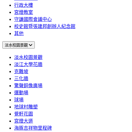
行政大樓
宮燈教室
守謙國際會議中心
校史館暨張建邦創辦人紀念館
其他
淡水校園景觀
淡水校園景觀
淡江大學花牆
克難坡
三化牆
驚聲銅像廣場
運動場
球場
地球村雕塑
覺軒花園
宮燈大道
海豚吉祥物里程碑