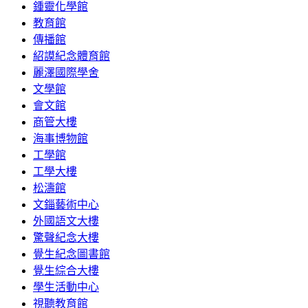
鍾靈化學館
教育館
傳播館
紹謨紀念體育館
麗澤國際學舍
文學館
會文館
商管大樓
海事博物館
工學館
工學大樓
松濤館
文錙藝術中心
外國語文大樓
驚聲紀念大樓
覺生紀念圖書館
覺生綜合大樓
學生活動中心
視聽教育館