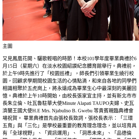
主圖
又見鳳凰花開、驪歌輕唱的時節！本校101學年度畢業典禮於6
月15日（星期六）在淡水校園紹謨紀念體育館舉行。典禮前，
於上午9時先進行了「校園巡禮」，師長們引領畢業生繞行校
園，回顧求學期間校園生活的心情點滴，和來自各地的同學們
相識相聚於五虎崗上，將永遠成為畢業生心中最深刻的美麗回
憶。典禮於上午10時開始，由校長張家宜主持，並有新北市市
長朱立倫、吐瓦魯駐華大使Minute Alapati TAUPO夫婦、史瓦
濟蘭王國大使H.E Mrs. Njabuliso B. Gwebu 等貴賓親臨典禮會
場祝賀。 畢業典禮首先由張校長致詞，張校長表示：「三環
五育」與「三化」是學校最重要的教育理念理念，並以培育具
有「全球視野」、「資訊運用」、「洞悉未來」、「品德倫