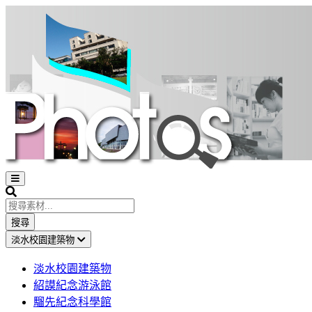
Open
sidebar
Search
搜尋
淡水校園建築物
淡水校園建築物
紹謨紀念游泳館
騮先紀念科學館