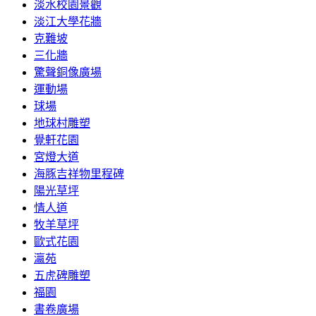
淡水校園景觀
淡江大學花牆
克難坡
三化牆
驚聲銅像廣場
運動場
球場
地球村雕塑
覺軒花園
宮燈大道
海豚吉祥物里程碑
陽光草坪
情人道
牧羊草坪
歐式花園
瀛苑
五虎碑雕塑
福園
書卷廣場