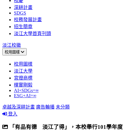
校慶
深耕計畫
SDGS
校務發展計畫
招生簡章
淡江大學首頁刊頭
淡江校徽
校用圖樣
校用圖樣
淡江大學
宮燈商標
樸實剛毅
AI+SDGs=∞
ESG+AI=∞
卓越及深耕計畫
廣告輪播
未分類
登入
「有品有德 淡江了得」，本校舉行101學年度