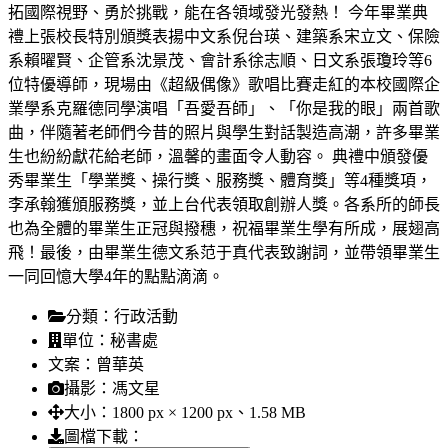
拓國際視野、勇於挑戰，能在各領域發光發熱！ 今年畢業典
禮上張校長特別頒獎表揚中文系倪台瑛、建築系宋立文、保險
系賴曜賢、企管系沈景茂、會計系徐志順、日文系張瓊玲等6
位特優導師，現場由《超級偶像》歌唱比賽走紅的本校國際企
業學系克羅德同學演唱「吾愛吾師」、「你是我的眼」兩首歌
曲，伴隨著老師們今昔的照片與學生對話製造高潮，許多畢業
生也紛紛獻花給老師，溫馨的畫面令人動容。 典禮中頒發優
秀畢業生「學業獎、操行獎、服務獎、體育獎」等4種獎項，
李承翰獲頒服務獎，並上台代表領取創辦人獎。各系所的師長
也為全體的畢業生正冠與撥穗，祝福畢業生學有所成，展翅高
飛！最後，由畢業生德文系范于真代表致謝詞，並帶領畢業生
一同回憶大學4年的點點滴滴。
分類：
行政活動
單位：
秘書處
文案：
曾華英
攝影：
馮文星
大小：
1800 px × 1200 px、1.58 MB
圖檔下載：