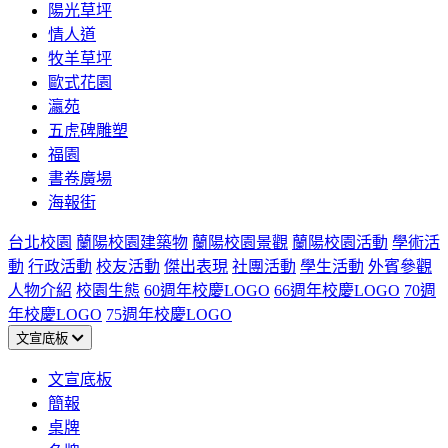
陽光草坪
情人道
牧羊草坪
歐式花園
瀛苑
五虎碑雕塑
福園
書卷廣場
海報街
台北校園
蘭陽校園建築物
蘭陽校園景觀
蘭陽校園活動
學術活
動
行政活動
校友活動
傑出表現
社團活動
學生活動
外賓參觀
人物介紹
校園生態
60週年校慶LOGO
66週年校慶LOGO
70週
年校慶LOGO
75週年校慶LOGO
文宣底板
文宣底板
簡報
桌牌