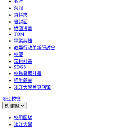
名牌
海報
資料夾
書封面
插圖漫畫
TQM
畢業典禮
教學行政革新研討會
校慶
深耕計畫
SDGS
校務發展計畫
招生簡章
淡江大學首頁刊頭
淡江校徽
校用圖樣
校用圖樣
淡江大學