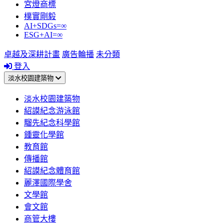
宮燈商標
樸實剛毅
AI+SDGs=∞
ESG+AI=∞
卓越及深耕計畫
廣告輪播
未分類
登入
淡水校園建築物
淡水校園建築物
紹謨紀念游泳館
騮先紀念科學館
鍾靈化學館
教育館
傳播館
紹謨紀念體育館
麗澤國際學舍
文學館
會文館
商管大樓