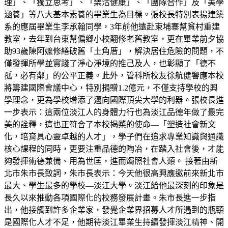
理」、「獨立思考」、「樂活健康」、「團隊合作」及「美學
涵養」等八大基本素養的畢業生為目標。張校長特別表揚建築
系的應屆畢業生李承翰同學，3年前他遠赴柬埔寨幫貧村重建
教室，去年到台東幫偏鄉小校翻修老舊教室，更在畢業前夕協
助93歲陳阿嬤修繕破舊「土角厝」，解決居住危險的問題，不
僅發揮所學並實踐了淨心淨境的推己及人，也彰顯了「德不
孤，必有鄰」的公平正義。此外，管科所校友徐航健響應本校
將籌建國際會議中心，特別捐贈1.2億元，不僅支持學校的興
學理念，更為學校增添了邁向國際頂尖大學的利器。張校長進
一步表示：這兩位淡江人的身體力行也為淡江品德年做了最完
美的詮釋，這也正符合了本校揭櫫的使命—「塑造社會新文
化，培育具心靈卓越的人才」，學子們在追求專業知識與通識
核心課程的同時，更要注重品德的陶冶，在踏入社會後，才能
夠發揮術德兼備、用為世匡，進而燭照社會人類。 接著由新
北市朱市長致詞，朱市長表示：今天他很高興應邀前來新北市
最大、學生最多的學校—淡江大學。淡江給他最深刻的印象是
長久以來推動各項國際化的校務發展計畫。朱市長進一步指
出，他接觸到許多企業家，發覺企業界招募人才所遇到的瓶頸
是國際化人才不足，他期待淡江畢業生持續發揮淡江精神、開