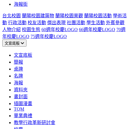
海報街
台北校園
蘭陽校園建築物
蘭陽校園景觀
蘭陽校園活動
學術活
動
行政活動
校友活動
傑出表現
社團活動
學生活動
外賓參觀
人物介紹
校園生態
60週年校慶LOGO
66週年校慶LOGO
70週
年校慶LOGO
75週年校慶LOGO
文宣底板
文宣底板
簡報
桌牌
名牌
海報
資料夾
書封面
插圖漫畫
TQM
畢業典禮
教學行政革新研討會