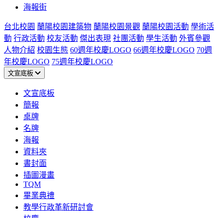
海報街
台北校園
蘭陽校園建築物
蘭陽校園景觀
蘭陽校園活動
學術活
動
行政活動
校友活動
傑出表現
社團活動
學生活動
外賓參觀
人物介紹
校園生態
60週年校慶LOGO
66週年校慶LOGO
70週
年校慶LOGO
75週年校慶LOGO
文宣底板
文宣底板
簡報
桌牌
名牌
海報
資料夾
書封面
插圖漫畫
TQM
畢業典禮
教學行政革新研討會