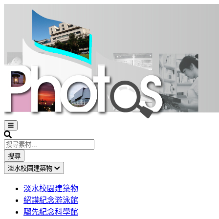
Open
sidebar
Search
搜尋
淡水校園建築物
淡水校園建築物
紹謨紀念游泳館
騮先紀念科學館