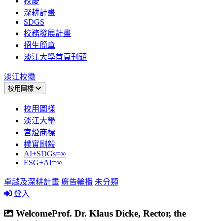
校慶
深耕計畫
SDGS
校務發展計畫
招生簡章
淡江大學首頁刊頭
淡江校徽
校用圖樣
校用圖樣
淡江大學
宮燈商標
樸實剛毅
AI+SDGs=∞
ESG+AI=∞
卓越及深耕計畫
廣告輪播
未分類
登入
WelcomeProf. Dr. Klaus Dicke, Rector, the