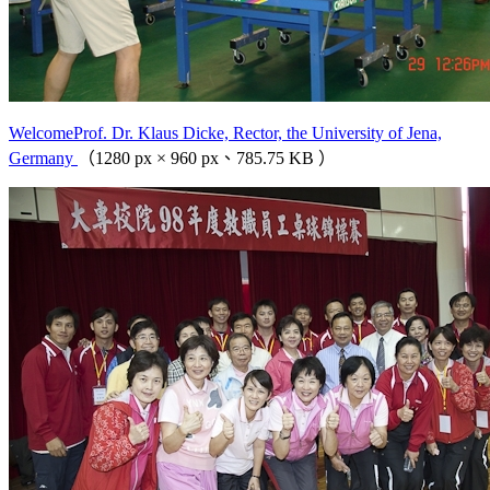
WelcomeProf. Dr. Klaus Dicke, Rector, the University of Jena,
Germany
（1280 px × 960 px、785.75 KB ）