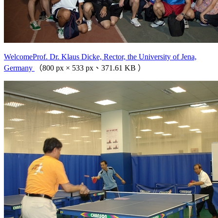
WelcomeProf. Dr. Klaus Dicke, Rector, the University of Jena,
Germany
（800 px × 533 px、371.61 KB ）