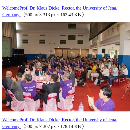
WelcomeProf. Dr. Klaus Dicke, Rector, the University of Jena,
Germany
（500 px × 313 px、162.43 KB ）
WelcomeProf. Dr. Klaus Dicke, Rector, the University of Jena,
Germany
（500 px × 307 px、178.14 KB ）