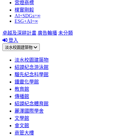
宮燈商標
樸實剛毅
AI+SDGs=∞
ESG+AI=∞
卓越及深耕計畫
廣告輪播
未分類
登入
淡水校園建築物
淡水校園建築物
紹謨紀念游泳館
騮先紀念科學館
鍾靈化學館
教育館
傳播館
紹謨紀念體育館
麗澤國際學舍
文學館
會文館
商管大樓