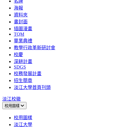
名牌
海報
資料夾
書封面
插圖漫畫
TQM
畢業典禮
教學行政革新研討會
校慶
深耕計畫
SDGS
校務發展計畫
招生簡章
淡江大學首頁刊頭
淡江校徽
校用圖樣
校用圖樣
淡江大學