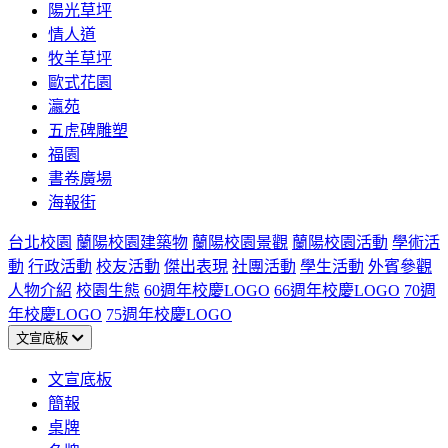
陽光草坪
情人道
牧羊草坪
歐式花園
瀛苑
五虎碑雕塑
福園
書卷廣場
海報街
台北校園
蘭陽校園建築物
蘭陽校園景觀
蘭陽校園活動
學術活
動
行政活動
校友活動
傑出表現
社團活動
學生活動
外賓參觀
人物介紹
校園生態
60週年校慶LOGO
66週年校慶LOGO
70週
年校慶LOGO
75週年校慶LOGO
文宣底板
文宣底板
簡報
桌牌