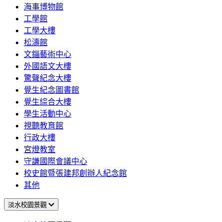
海事博物館
工學館
工學大樓
松濤館
文錙藝術中心
外國語文大樓
驚聲紀念大樓
覺生紀念圖書館
覺生綜合大樓
學生活動中心
視聽教育館
行政大樓
宮燈教室
守謙國際會議中心
校史館暨張建邦創辦人紀念館
其他
淡水校園景觀