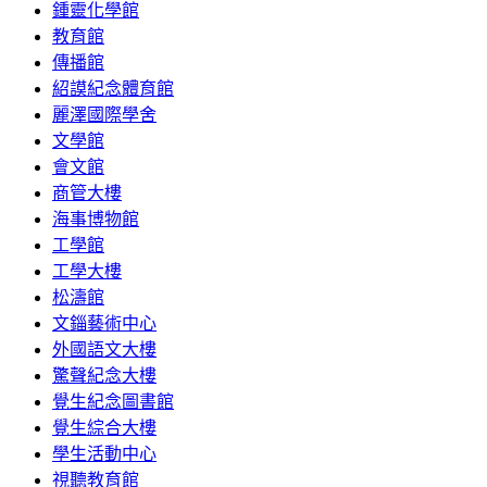
鍾靈化學館
教育館
傳播館
紹謨紀念體育館
麗澤國際學舍
文學館
會文館
商管大樓
海事博物館
工學館
工學大樓
松濤館
文錙藝術中心
外國語文大樓
驚聲紀念大樓
覺生紀念圖書館
覺生綜合大樓
學生活動中心
視聽教育館