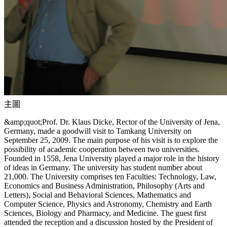
主圖
&amp;quot;Prof. Dr. Klaus Dicke, Rector of the University of Jena,
Germany, made a goodwill visit to Tamkang University on
September 25, 2009. The main purpose of his visit is to explore the
possibility of academic cooperation between two universities.
Founded in 1558, Jena University played a major role in the history
of ideas in Germany. The university has student number about
21,000. The University comprises ten Faculties: Technology, Law,
Economics and Business Administration, Philosophy (Arts and
Letters), Social and Behavioral Sciences, Mathematics and
Computer Science, Physics and Astronomy, Chemistry and Earth
Sciences, Biology and Pharmacy, and Medicine. The guest first
attended the reception and a discussion hosted by the President of