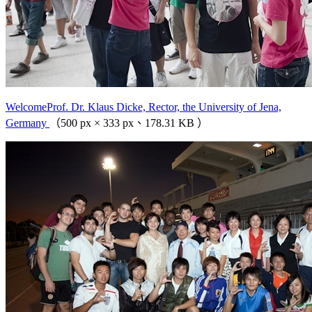
WelcomeProf. Dr. Klaus Dicke, Rector, the University of Jena,
Germany
（500 px × 333 px、178.31 KB ）