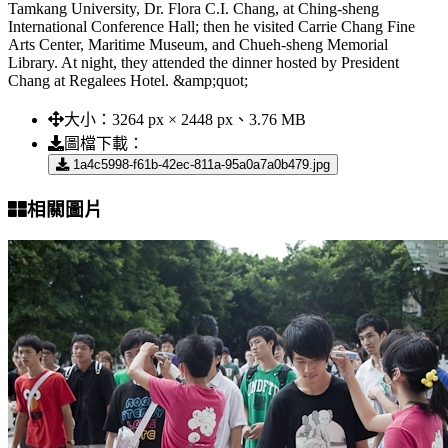
Tamkang University, Dr. Flora C.I. Chang, at Ching-sheng
International Conference Hall; then he visited Carrie Chang Fine
Arts Center, Maritime Museum, and Chueh-sheng Memorial
Library. At night, they attended the dinner hosted by President
Chang at Regalees Hotel. &amp;quot;
大小：
3264 px × 2448 px、3.76 MB
圖檔下載：
1a4c5998-f61b-42ec-811a-95a0a7a0b479.jpg
相關圖片