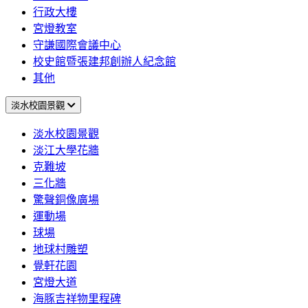
行政大樓
宮燈教室
守謙國際會議中心
校史館暨張建邦創辦人紀念館
其他
淡水校園景觀
淡水校園景觀
淡江大學花牆
克難坡
三化牆
驚聲銅像廣場
運動場
球場
地球村雕塑
覺軒花園
宮燈大道
海豚吉祥物里程碑