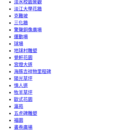
淡水校園景觀
淡江大學花牆
克難坡
三化牆
驚聲銅像廣場
運動場
球場
地球村雕塑
覺軒花園
宮燈大道
海豚吉祥物里程碑
陽光草坪
情人道
牧羊草坪
歐式花園
瀛苑
五虎碑雕塑
福園
書卷廣場