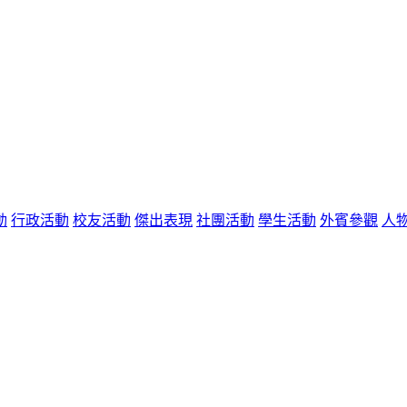
動
行政活動
校友活動
傑出表現
社團活動
學生活動
外賓參觀
人