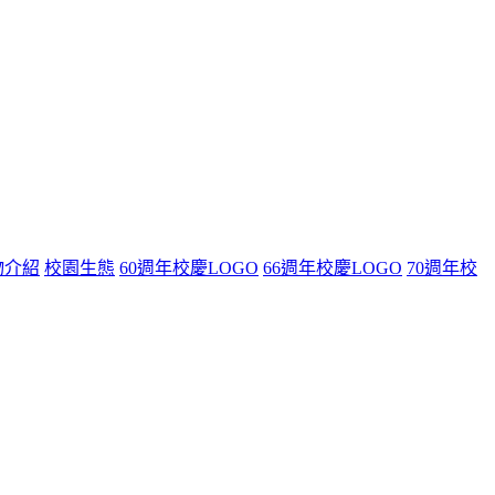
物介紹
校園生態
60週年校慶LOGO
66週年校慶LOGO
70週年校